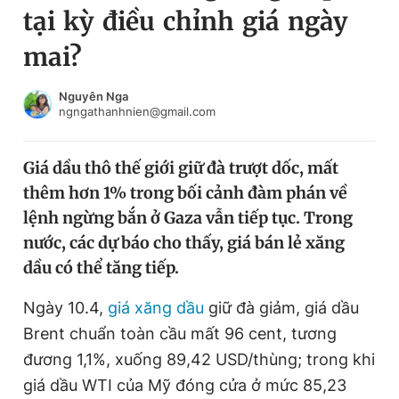
tại kỳ điều chỉnh giá ngày
Chuyên mục khác
Tin đã xem
mai?
Chào ngày mới
Tin 24h
Đăng xuất
Nguyên Nga
ngngathanhnien@gmail.com
Tin thị trường
Tin 360
Giá dầu thô thế giới giữ đà trượt dốc, mất
Video
Magazine
thêm hơn 1% trong bối cảnh đàm phán về
lệnh ngừng bắn ở Gaza vẫn tiếp tục. Trong
Sản phẩm khác
nước, các dự báo cho thấy, giá bán lẻ xăng
dầu có thể tăng tiếp.
Tiện ích
Bạn cần biết
Ngày 10.4,
giá xăng dầu
giữ đà giảm, giá dầu
Thông tin tòa soạn
Liên hệ quảng cáo
Brent chuẩn toàn cầu mất 96 cent, tương
đương 1,1%, xuống 89,42 USD/thùng; trong khi
giá dầu WTI của Mỹ đóng cửa ở mức 85,23