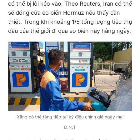
có thể bị lôi kéo vào. Theo Reuters, Iran có thể
Giấy phép xuất bản số 110/GP - BTTTT cấp ngày 24.3.2020
© 2003-2026 Bản quyền thuộc về Báo Thanh Niên. Cấm sao
sẽ đóng cửa eo biển Hormuz nếu thấy cần
chép dưới mọi hình thức nếu không có sự chấp thuận bằng văn
thiết. Trong khi khoảng 1/5 tổng lượng tiêu thụ
bản. Phát triển bởi ePi Technologies, JSC.
dầu của thế giới đi qua eo biển này hằng ngày.
Xăng có thể tăng tiếp tại kỳ điều chỉnh giá ngày mai
Đ.N.T