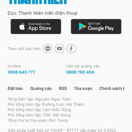
Đọc Thanh Niên trên điện thoại
Theo dõi báo trên
Hotline
Liên hệ quảng cáo
0906 645 777
0908 780 404
Đặt báo
Quảng cáo
RSS
Tòa soạn
Chính sách bảo
Tổng biên tập: Nguyễn Ngọc Toàn
Phó tổng biên tập thường trực: Hải Thành
Phó tổng biên tập: Lâm Hiếu Dũng
Phó tổng biên tập: Trần Việt Hưng
Tổng thư ký tòa soạn: Đức Trung
Giấy phép xuất bản số 110/GP - BTTTT cấp ngày 24.3.2020