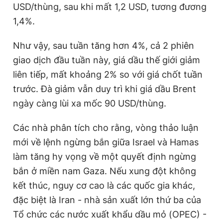
USD/thùng, sau khi mất 1,2 USD, tương đương
1,4%.
Đọc Thanh Niên trên điện thoại
Như vậy, sau tuần tăng hơn 4%, cả 2 phiên
giao dịch đầu tuần này, giá dầu thế giới giảm
liên tiếp, mất khoảng 2% so với giá chốt tuần
trước. Đà giảm vẫn duy trì khi giá dầu Brent
Theo dõi báo trên
ngày càng lùi xa mốc 90 USD/thùng.
Hotline
Liên hệ quảng cáo
Các nhà phân tích cho rằng, vòng thảo luận
0906 645 777
0908 780 404
mới về lệnh ngừng bắn giữa Israel và Hamas
làm tăng hy vọng về một quyết định ngừng
Đặt báo
Quảng cáo
RSS
Tòa soạn
Chính sách bảo
bắn ở miền nam Gaza. Nếu xung đột không
Tổng biên tập: Nguyễn Ngọc Toàn
kết thúc, nguy cơ cao là các quốc gia khác,
Phó tổng biên tập thường trực: Hải Thành
Phó tổng biên tập: Lâm Hiếu Dũng
đặc biệt là Iran - nhà sản xuất lớn thứ ba của
Phó tổng biên tập: Trần Việt Hưng
Tổ chức các nước xuất khẩu dầu mỏ (OPEC) -
Tổng thư ký tòa soạn: Đức Trung