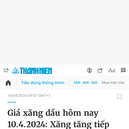
Tiêu dùng thông minh
Mới- Mới- Mới
Mua một chạm
QUẢNG CÁO
ĐẶT BÁO
10/04/2024 09:07 GMT+7
Thông tin tài khoản
Giá xăng dầu hôm nay
Đổi mật khẩu
Chuyên mục
10.4.2024: Xăng tăng tiếp
Tin đã lưu