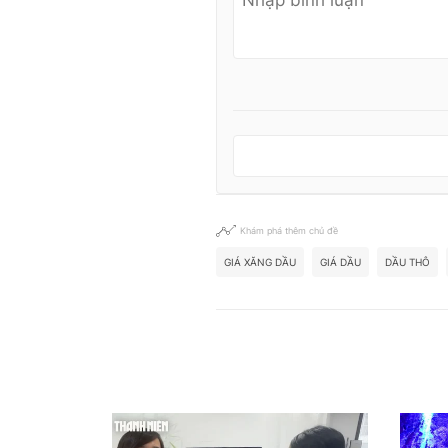
Khám phá thêm chủ đề
GIÁ XĂNG DẦU
GIÁ DẦU
DẦU THÔ