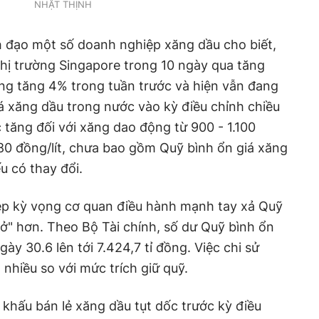
NHẬT THỊNH
h đạo một số doanh nghiệp xăng dầu cho biết,
hị trường Singapore trong 10 ngày qua tăng
cũng tăng 4% trong tuần trước và hiện vẫn đang
iá xăng dầu trong nước vào kỳ điều chỉnh chiều
 tăng đối với xăng dao động từ 900 - 1.100
 880 đồng/lít, chưa bao gồm Quỹ bình ổn giá xăng
ếu có thay đổi.
ệp kỳ vọng cơ quan điều hành mạnh tay xả Quỹ
ở" hơn. Theo Bộ Tài chính, số dư Quỹ bình ổn
ày 30.6 lên tới 7.424,7 tỉ đồng. Việc chi sử
nhiều so với mức trích giữ quỹ.
 khấu bán lẻ xăng dầu tụt dốc trước kỳ điều