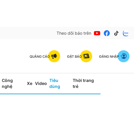
Theo dõi báo trên
QUẢNG CÁO
ĐẶT BÁO
ĐĂNG NHẬP
Công
Tiêu
Thời trang
Xe
Video
nghệ
dùng
trẻ