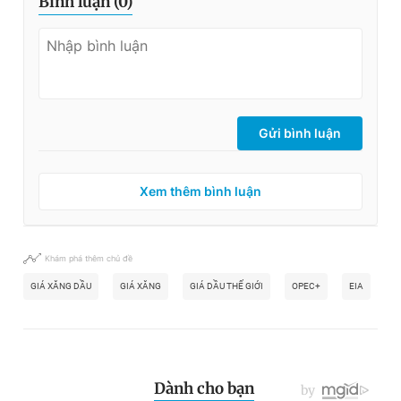
Bình luận (
0
)
Gửi bình luận
Xem thêm bình luận
Khám phá thêm chủ đề
GIÁ XĂNG DẦU
GIÁ XĂNG
GIÁ DẦU THẾ GIỚI
OPEC+
EIA
Đ