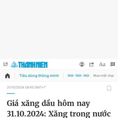
Tiêu dùng thông minh
Mới- Mới- Mới
Mua một chạm
QUẢNG CÁO
ĐẶT BÁO
31/10/2024 08:45 GMT+7
Thông tin tài khoản
Giá xăng dầu hôm nay
Đổi mật khẩu
Chuyên mục
31.10.2024: Xăng trong nước
Tin đã lưu