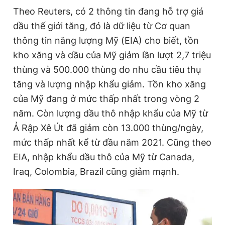
Theo Reuters, có 2 thông tin đang hỗ trợ giá
dầu thế giới tăng, đó là dữ liệu từ Cơ quan
Đọc Thanh Niên trên điện thoại
thông tin năng lượng Mỹ (EIA) cho biết, tồn
kho xăng và dầu của Mỹ giảm lần lượt 2,7 triệu
thùng và 500.000 thùng do nhu cầu tiêu thụ
tăng và lượng nhập khẩu giảm. Tồn kho xăng
Theo dõi báo trên
của Mỹ đang ở mức thấp nhất trong vòng 2
năm. Còn lượng dầu thô nhập khẩu của Mỹ từ
Hotline
Liên hệ quảng cáo
Ả Rập Xê Út đã giảm còn 13.000 thùng/ngày,
0906 645 777
0908 780 404
mức thấp nhất kể từ đầu năm 2021. Cũng theo
EIA, nhập khẩu dầu thô của Mỹ từ Canada,
Đặt báo
Quảng cáo
RSS
Tòa soạn
Chính sách bảo
Iraq, Colombia, Brazil cũng giảm mạnh.
Tổng biên tập: Nguyễn Ngọc Toàn
Phó tổng biên tập thường trực: Hải Thành
Phó tổng biên tập: Lâm Hiếu Dũng
Phó tổng biên tập: Trần Việt Hưng
Tổng thư ký tòa soạn: Đức Trung