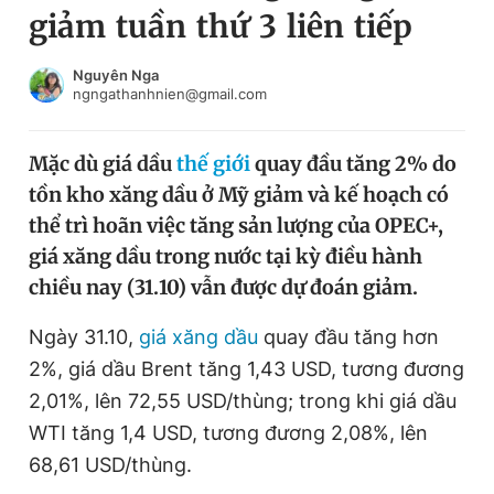
giảm tuần thứ 3 liên tiếp
Chuyên mục khác
Tin đã xem
Chào ngày mới
Tin 24h
Nguyên Nga
ngngathanhnien@gmail.com
Đăng xuất
Tin thị trường
Tin 360
Mặc dù giá dầu
thế giới
quay đầu tăng 2% do
tồn kho xăng dầu ở Mỹ giảm và kế hoạch có
Video
Magazine
thể trì hoãn việc tăng sản lượng của OPEC+,
giá xăng dầu trong nước tại kỳ điều hành
chiều nay (31.10) vẫn được dự đoán giảm.
Sản phẩm khác
Tiện ích
Ngày 31.10,
giá xăng dầu
Bạn cần biết
quay đầu tăng hơn
2%, giá dầu Brent tăng 1,43 USD, tương đương
2,01%, lên 72,55 USD/thùng; trong khi giá dầu
Thông tin tòa soạn
Liên hệ quảng cáo
WTI tăng 1,4 USD, tương đương 2,08%, lên
68,61 USD/thùng.