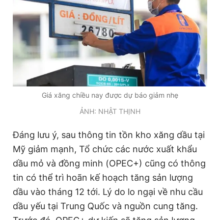
Giấy phép xuất bản số 110/GP - BTTTT cấp ngày 24.3.2020
© 2003-2026 Bản quyền thuộc về Báo Thanh Niên. Cấm sao
chép dưới mọi hình thức nếu không có sự chấp thuận bằng văn
bản. Phát triển bởi ePi Technologies, JSC.
Giá xăng chiều nay được dự báo giảm nhẹ
ẢNH: NHẬT THỊNH
Đáng lưu ý, sau thông tin tồn kho xăng dầu tại
Mỹ giảm mạnh, Tổ chức các nước xuất khẩu
dầu mỏ và đồng minh (OPEC+) cũng có thông
tin có thể trì hoãn kế hoạch tăng sản lượng
dầu vào tháng 12 tới. Lý do lo ngại về nhu cầu
dầu yếu tại Trung Quốc và nguồn cung tăng.