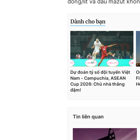
đồng/lít và dầu mazut khô
Tin liên quan