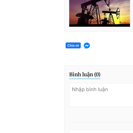
Chia sẻ
Bình luận (
0
)