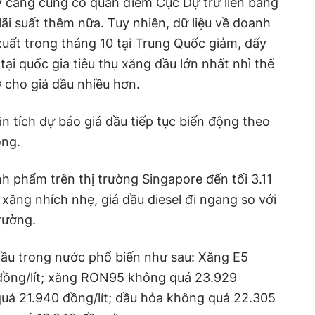
y càng củng cố quan điểm Cục Dự trữ liên bang
ãi suất thêm nữa. Tuy nhiên, dữ liệu về doanh
xuất trong tháng 10 tại Trung Quốc giảm, dấy
 tại quốc gia tiêu thụ xăng dầu lớn nhất nhì thế
ợ cho giá dầu nhiều hơn.
n tích dự báo giá dầu tiếp tục biến động theo
ông.
h phẩm trên thị trường Singapore đến tối 3.11
xăng nhích nhẹ, giá dầu diesel đi ngang so với
trường.
 dầu trong nước phổ biến như sau: Xăng E5
ồng/lít; xăng RON95 không quá 23.929
 quá 21.940 đồng/lít; dầu hỏa không quá 22.305