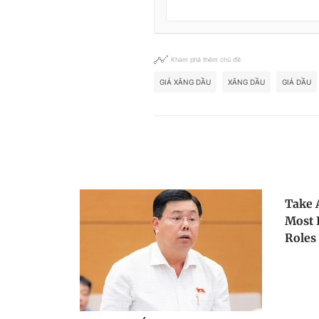
Khám phá thêm chủ đề
GIÁ XĂNG DẦU
XĂNG DẦU
GIÁ DẦU