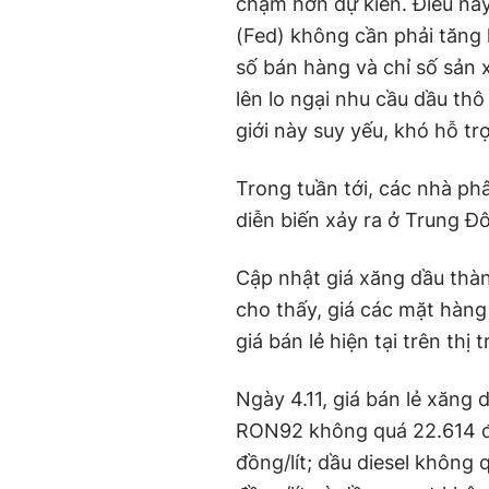
chậm hơn dự kiến. Điều nà
(Fed) không cần phải tăng l
số bán hàng và chỉ số sản 
lên lo ngại nhu cầu dầu thô
giới này suy yếu, khó hỗ tr
Trong tuần tới, các nhà phâ
diễn biến xảy ra ở Trung Đ
Cập nhật giá xăng dầu thàn
cho thấy, giá các mặt hàng 
giá bán lẻ hiện tại trên thị 
Ngày 4.11, giá bán lẻ xăng
RON92 không quá 22.614 đ
đồng/lít; dầu diesel không