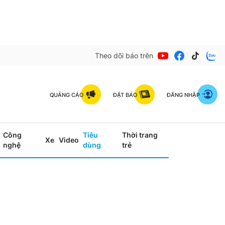
Theo dõi báo trên
QUẢNG CÁO
ĐẶT BÁO
ĐĂNG NHẬP
Công
Tiêu
Thời trang
Xe
Video
nghệ
dùng
trẻ