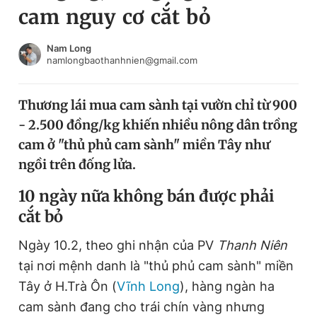
cam nguy cơ cắt bỏ
Chuyên mục khác
Tin đã xem
Chào ngày mới
Tin 24h
Nam Long
namlongbaothanhnien@gmail.com
Đăng xuất
Tin thị trường
Tin 360
Thương lái mua cam sành tại vườn chỉ từ 900
- 2.500 đồng/kg khiến nhiều nông dân trồng
Video
Magazine
cam ở "thủ phủ cam sành" miền Tây như
ngồi trên đống lửa.
Sản phẩm khác
10 ngày nữa không bán được phải
cắt bỏ
Tiện ích
Bạn cần biết
Ngày 10.2, theo ghi nhận của PV
Thanh Niên
Thông tin tòa soạn
Liên hệ quảng cáo
tại nơi mệnh danh là "thủ phủ cam sành" miền
Tây ở H.Trà Ôn (
Vĩnh Long
), hàng ngàn ha
cam sành đang cho trái chín vàng nhưng