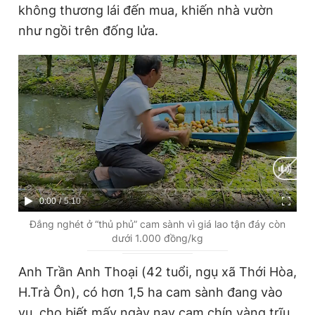
không thương lái đến mua, khiến nhà vườn
như ngồi trên đống lửa.
Đọc Thanh Niên trên điện thoại
Theo dõi báo trên
Hotline
Liên hệ quảng cáo
0906 645 777
0908 780 404
C
0:00
/
D
5:10
u
u
Đắng nghét ở “thủ phủ” cam sành vì giá lao tận đáy còn
Đặt báo
Quảng cáo
RSS
Tòa soạn
Chính sách bảo
dưới 1.000 đồng/kg
r
r
Tổng biên tập: Nguyễn Ngọc Toàn
r
a
Phó tổng biên tập thường trực: Hải Thành
Anh Trần Anh Thoại (42 tuổi, ngụ xã Thới Hòa,
Phó tổng biên tập: Lâm Hiếu Dũng
e
t
H.Trà Ôn), có hơn 1,5 ha cam sành đang vào
Phó tổng biên tập: Trần Việt Hưng
Tổng thư ký tòa soạn: Đức Trung
n
i
vụ, cho biết mấy ngày nay cam chín vàng trĩu