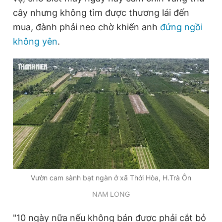
t
o
Giấy phép xuất bản số 110/GP - BTTTT cấp ngày 24.3.2020
cây nhưng không tìm được thương lái đến
© 2003-2026 Bản quyền thuộc về Báo Thanh Niên. Cấm sao
T
n
mua, đành phải neo chờ khiến anh
đứng ngồi
chép dưới mọi hình thức nếu không có sự chấp thuận bằng văn
bản. Phát triển bởi ePi Technologies, JSC.
i
không yên
.
m
e
Vườn cam sành bạt ngàn ở xã Thới Hòa, H.Trà Ôn
NAM LONG
"10 ngày nữa nếu không bán được phải cắt bỏ