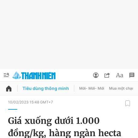
Tiêu dùng thông minh
Mới- Mới- Mới
Mua một chạm
QUẢNG CÁO
ĐẶT BÁO
10/02/2023 15:48 GMT+7
Thông tin tài khoản
Giá xuống dưới 1.000
Đổi mật khẩu
Chuyên mục
đồng/kg, hàng ngàn hecta
Tin đã lưu