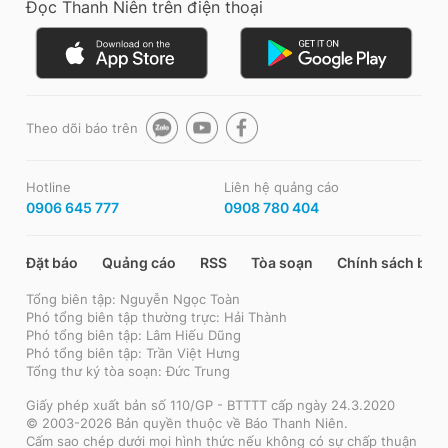
Đọc Thanh Niên trên điện thoại
Theo dõi báo trên
Hotline
Liên hệ quảng cáo
0906 645 777
0908 780 404
Đặt báo
Quảng cáo
RSS
Tòa soạn
Chính sách bảo
Tổng biên tập: Nguyễn Ngọc Toàn
Phó tổng biên tập thường trực: Hải Thành
Phó tổng biên tập: Lâm Hiếu Dũng
Phó tổng biên tập: Trần Việt Hưng
Tổng thư ký tòa soạn: Đức Trung
Giấy phép xuất bản số 110/GP - BTTTT cấp ngày 24.3.2020
© 2003-2026 Bản quyền thuộc về Báo Thanh Niên.
Cấm sao chép dưới mọi hình thức nếu không có sự chấp thuận