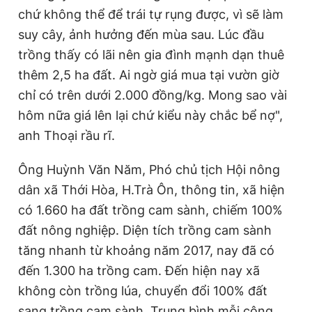
chứ không thể để trái tự rụng được, vì sẽ làm
suy cây, ảnh hưởng đến mùa sau. Lúc đầu
trồng thấy có lãi nên gia đình mạnh dạn thuê
thêm 2,5 ha đất. Ai ngờ giá mua tại vườn giờ
chỉ có trên dưới 2.000 đồng/kg. Mong sao vài
hôm nữa giá lên lại chứ kiểu này chắc bể nợ",
anh Thoại rầu rĩ.
Ông Huỳnh Văn Năm, Phó chủ tịch Hội nông
dân xã Thới Hòa, H.Trà Ôn, thông tin, xã hiện
có 1.660 ha đất trồng cam sành, chiếm 100%
đất nông nghiệp. Diện tích trồng cam sành
tăng nhanh từ khoảng năm 2017, nay đã có
đến 1.300 ha trồng cam. Đến hiện nay xã
không còn trồng lúa, chuyển đổi 100% đất
sang trồng cam sành. Trung bình mỗi công