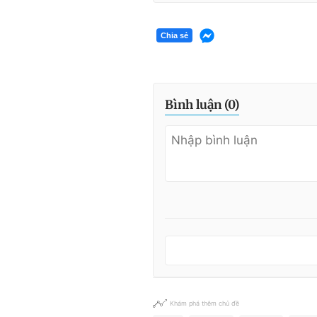
Chia sẻ
Bình luận (
0
)
Khám phá thêm chủ đề