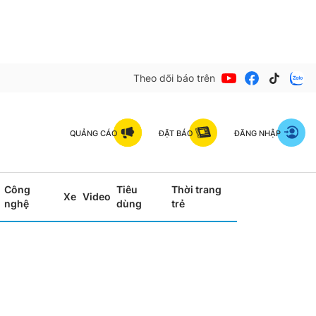
Theo dõi báo trên
QUẢNG CÁO
ĐẶT BÁO
ĐĂNG NHẬP
Công
Tiêu
Thời trang
Xe
Video
nghệ
dùng
trẻ