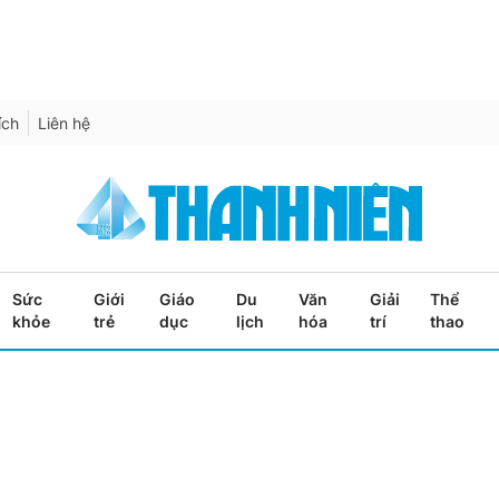
ích
Liên hệ
Sức
Giới
Giáo
Du
Văn
Giải
Thể
khỏe
trẻ
dục
lịch
hóa
trí
thao