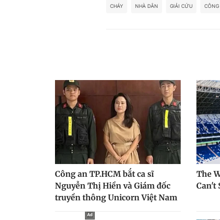
CHÁY
NHÀ DÂN
GIẢI CỨU
CÔNG