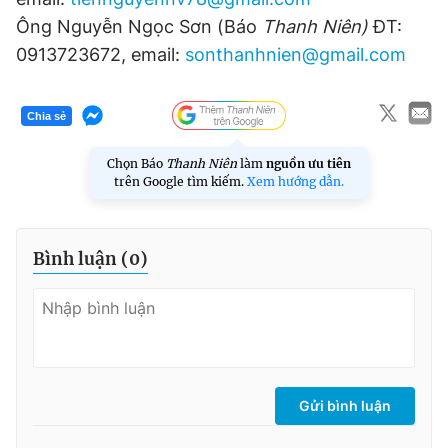
Giấy phép xuất bản số 110/GP - BTTTT cấp ngày 24.3.2020
Ông Nguyễn Ngọc Sơn (Báo
Thanh Niên)
ĐT:
© 2003-2026 Bản quyền thuộc về Báo Thanh Niên. Cấm sao
0913723672, email:
sonthanhnien@gmail.com
chép dưới mọi hình thức nếu không có sự chấp thuận bằng văn
bản. Phát triển bởi ePi Technologies, JSC.
Chia sẻ
Chọn Báo
Thanh Niên
làm
nguồn ưu tiên
trên Google tìm kiếm.
Xem hướng dẫn.
Bình luận (
0
)
Gửi bình luận