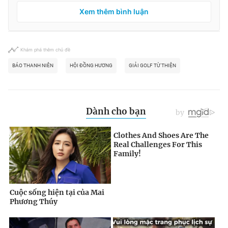
Xem thêm bình luận
Khám phá thêm chủ đề
BÁO THANH NIÊN
HỘI ĐỒNG HƯƠNG
GIẢI GOLF TỪ THIỆN