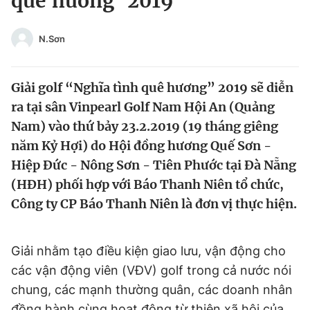
quê hương' 2019
Chuyên mục khác
Tin đã xem
N.Sơn
Chào ngày mới
Tin 24h
Đăng xuất
Giải golf “Nghĩa tình quê hương” 2019 sẽ diễn
Tin thị trường
Tin 360
ra tại sân Vinpearl Golf Nam Hội An (Quảng
Nam) vào thứ bảy 23.2.2019 (19 tháng giêng
Video
Magazine
năm Kỷ Hợi) do Hội đồng hương Quế Sơn -
Hiệp Đức - Nông Sơn - Tiên Phước tại Đà Nẵng
(HĐH) phối hợp với Báo Thanh Niên tổ chức,
Sản phẩm khác
Công ty CP Báo Thanh Niên là đơn vị thực hiện.
Tiện ích
Bạn cần biết
Giải nhằm tạo điều kiện giao lưu, vận động cho
Thông tin tòa soạn
Liên hệ quảng cáo
các vận động viên (VĐV) golf trong cả nước nói
chung, các mạnh thường quân, các doanh nhân
đồng hành cùng hoạt động từ thiện xã hội của