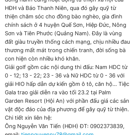
HĐH và Báo Thanh Niên, qua đó gây quỹ từ
thiện chăm sóc cho đồng bào nghèo, gia đình
Đọc Thanh Niên trên điện thoại
chính sách ở 4 huyện Quế Sơn, Hiệp Đức, Nông
Sơn và Tiên Phước (Quảng Nam). Đây là vùng
đất giàu truyền thống cách mạng, chịu nhiều đau
thương mất mát trong chiến tranh, đời sống bà
Theo dõi báo trên
con hiện còn nhiều khó khăn.
Giải golf gồm các nội dung thi đấu: Nam HDC từ
0 - 12; 13 - 22; 23 - 36 và Nữ HDC từ 0 - 36 với
Hotline
Liên hệ quảng cáo
0906 645 777
0908 780 404
giải HIO hấp dẫn dự kiến gồm ô tô, căn hộ... Tiệc
Gala trao giải diễn ra vào tối 23.2 tại Palm
Đặt báo
Quảng cáo
RSS
Tòa soạn
Chính sách bảo
Garden Resort (Hội An) với phần đấu giá các sản
vật độc đáo của địa phương để gây quỹ từ thiện.
Tổng biên tập: Nguyễn Ngọc Toàn
Phó tổng biên tập thường trực: Hải Thành
Chi tiết xin liên hệ:
Phó tổng biên tập: Lâm Hiếu Dũng
Phó tổng biên tập: Trần Việt Hưng
Ông Nguyễn Văn Tiến (HĐH) ĐT: 0902373839,
Tổng thư ký tòa soạn: Đức Trung
email:
tiennguyennv78@gmail.com