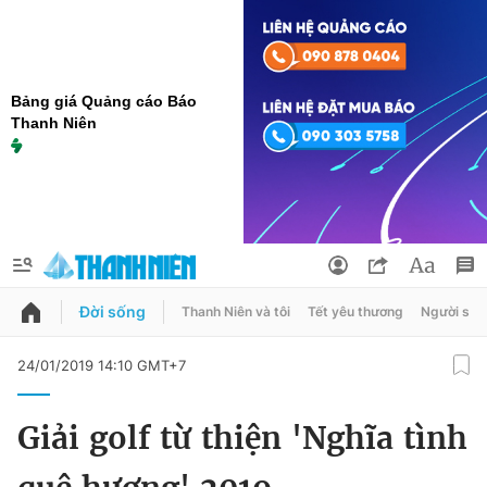
Bảng giá Quảng cáo Báo
Thanh Niên
Đời sống
Thanh Niên và tôi
Tết yêu thương
Người sốn
QUẢNG CÁO
ĐẶT BÁO
24/01/2019 14:10 GMT+7
Thông tin tài khoản
Giải golf từ thiện 'Nghĩa tình
Đổi mật khẩu
Chuyên mục
Tin đã lưu