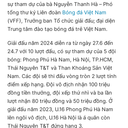
sự tham dự của bà Nguyễn Thanh Hà – Phó
tổng thư ký Liên đoàn
Bóng đá Việt Nam
Đọc Thanh Niên trên điện thoại
(VFF), Trưởng ban Tổ chức giải đấu; đại diện
Trung tâm đào tạo bóng đá trẻ Việt Nam.
Giải đấu năm 2024 diễn ra từ ngày 27.6 đến
24.7 với 10 lượt đấu, có sự tham dự của 5 đội
Theo dõi báo trên
bóng: Phong Phú Hà Nam, Hà Nội, TP.HCM,
Thái Nguyên T&T và Than Khoáng Sản Việt
Hotline
Liên hệ quảng cáo
Nam. Các đội sẽ thi đấu vòng tròn 2 lượt tính
0906 645 777
0908 780 404
điểm xếp hạng. Đội vô địch nhận 100 triệu
đồng tiền thưởng, đội xếp thứ nhì và ba lần
Đặt báo
Quảng cáo
RSS
Tòa soạn
Chính sách bảo
lượt nhận 80 triệu đồng và 50 triệu đồng. Ở
Tổng biên tập: Nguyễn Ngọc Toàn
Phó tổng biên tập thường trực: Hải Thành
giải đấu năm 2023, U.16 Phong Phú Hà Nam
Phó tổng biên tập: Lâm Hiếu Dũng
lên ngôi vô địch, U.16 Hà Nội là á quân còn
Phó tổng biên tập: Trần Việt Hưng
Tổng thư ký tòa soạn: Đức Trung
Thái Nguyên T&T đứng hạng 3.