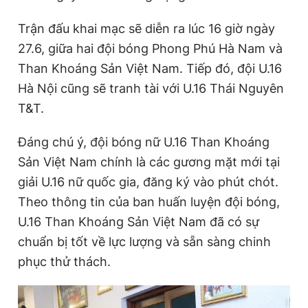
Giấy phép xuất bản số 110/GP - BTTTT cấp ngày 24.3.2020
© 2003-2026 Bản quyền thuộc về Báo Thanh Niên. Cấm sao
Trận đấu khai mạc sẽ diễn ra lúc 16 giờ ngày
chép dưới mọi hình thức nếu không có sự chấp thuận bằng văn
27.6, giữa hai đội bóng Phong Phú Hà Nam và
bản. Phát triển bởi ePi Technologies, JSC.
Than Khoáng Sản Việt Nam. Tiếp đó, đội U.16
Hà Nội cũng sẽ tranh tài với U.16 Thái Nguyên
T&T.
Đáng chú ý, đội bóng nữ U.16 Than Khoáng
Sản Việt Nam chính là các gương mặt mới tại
giải U.16 nữ quốc gia, đăng ký vào phút chót.
Theo thông tin của ban huấn luyện đội bóng,
U.16 Than Khoáng Sản Việt Nam đã có sự
chuẩn bị tốt về lực lượng và sẵn sàng chinh
phục thử thách.