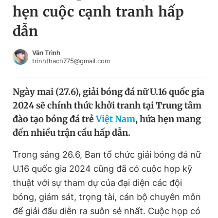
hẹn cuộc cạnh tranh hấp
Chuyên mục khác
Tin đã xem
dẫn
Chào ngày mới
Tin 24h
Đăng xuất
Văn Trình
trinhthach775@gmail.com
Tin thị trường
Tin 360
Ngày mai (27.6), giải bóng đá nữ U.16 quốc gia
Video
Magazine
2024 sẽ chính thức khởi tranh tại Trung tâm
đào tạo bóng đá trẻ
Việt Nam
, hứa hẹn mang
Sản phẩm khác
đến nhiều trận cầu hấp dẫn.
Tiện ích
Bạn cần biết
Trong sáng 26.6, Ban tổ chức giải bóng đá nữ
U.16 quốc gia 2024 cũng đã có cuộc họp kỹ
Thông tin tòa soạn
Liên hệ quảng cáo
thuật với sự tham dự của đại diện các đội
bóng, giám sát, trọng tài, cán bộ chuyên môn
để giải đấu diễn ra suôn sẻ nhất. Cuộc họp có