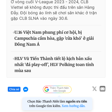
Ở vòng cuối V-League 2023 - 2024, CLB
Viettel sẽ không được thi đấu trên sân Hàng
Đẫy. Đội bóng áo lính sẽ chơi sân khác ở trận
gặp CLB SLNA vào ngày 30.6.
U.16 Việt Nam phung phí cơ hội, bị
Campuchia cầm hòa, gặp 'cửa khó' ở giải
Đông Nam Á
HLV Vũ Tiến Thành tiết lộ kịch bản xấu
nhất ‘đá play-off’, HLV Polking toan tính
mùa sau
Chia sẻ
Chọn Báo
Thanh Niên
làm
nguồn ưu tiên
trên Google tìm kiếm.
Xem hướng dẫn.