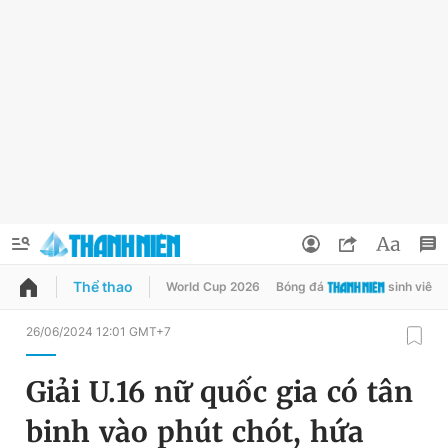
Thể thao
World Cup 2026
Bóng đá
sinh viên
QUẢNG CÁO
ĐẶT BÁO
26/06/2024 12:01 GMT+7
Thông tin tài khoản
Giải U.16 nữ quốc gia có tân
Đổi mật khẩu
Chuyên mục
binh vào phút chót, hứa
Tin đã lưu