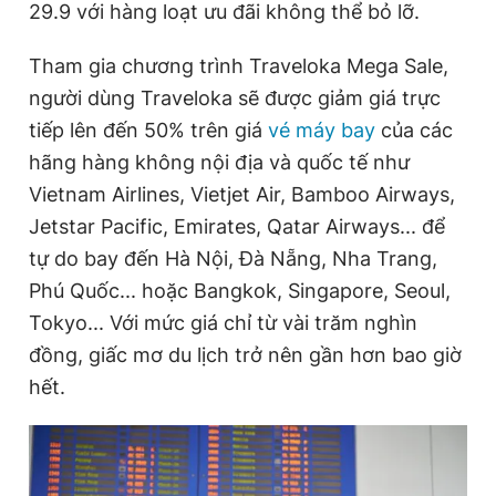
29.9 với hàng loạt ưu đãi không thể bỏ lỡ.
Tham gia chương trình Traveloka Mega Sale,
Đọc Thanh Niên trên điện thoại
người dùng Traveloka sẽ được giảm giá trực
tiếp lên đến 50% trên giá
vé máy bay
của các
hãng hàng không nội địa và quốc tế như
Vietnam Airlines, Vietjet Air, Bamboo Airways,
Theo dõi báo trên
Jetstar Pacific, Emirates, Qatar Airways... để
tự do bay đến Hà Nội, Đà Nẵng, Nha Trang,
Hotline
Liên hệ quảng cáo
Phú Quốc... hoặc Bangkok, Singapore, Seoul,
0906 645 777
0908 780 404
Tokyo... Với mức giá chỉ từ vài trăm nghìn
đồng, giấc mơ du lịch trở nên gần hơn bao giờ
Đặt báo
Quảng cáo
RSS
Tòa soạn
Chính sách bảo
hết.
Tổng biên tập: Nguyễn Ngọc Toàn
Phó tổng biên tập thường trực: Hải Thành
Phó tổng biên tập: Lâm Hiếu Dũng
Phó tổng biên tập: Trần Việt Hưng
Tổng thư ký tòa soạn: Đức Trung