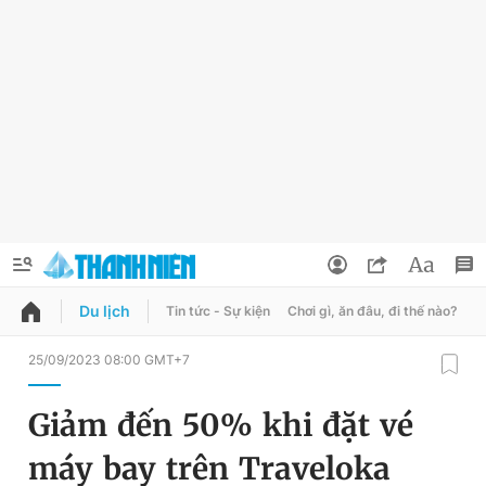
Du lịch
Tin tức - Sự kiện
Chơi gì, ăn đâu, đi thế nào?
B
QUẢNG CÁO
ĐẶT BÁO
25/09/2023 08:00 GMT+7
Thông tin tài khoản
Giảm đến 50% khi đặt vé
Đổi mật khẩu
Chuyên mục
máy bay trên Traveloka
Tin đã lưu