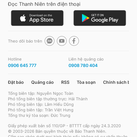
Đọc Thanh Niên trên điện thoại
Theo dõi báo trên
Hotline
Liên hệ quảng cáo
0906 645 777
0908 780 404
Đặt báo
Quảng cáo
RSS
Tòa soạn
Chính sách bảo
Tổng biên tập: Nguyễn Ngọc Toàn
Phó tổng biên tập thường trực: Hải Thành
Phó tổng biên tập: Lâm Hiếu Dũng
Phó tổng biên tập: Trần Việt Hưng
Tổng thư ký tòa soạn: Đức Trung
Giấy phép xuất bản số 110/GP - BTTTT cấp ngày 24.3.2020
© 2003-2026 Bản quyền thuộc về Báo Thanh Niên.
Cấm sao chép dưới mọi hình thức nếu không có sự chấp thuận