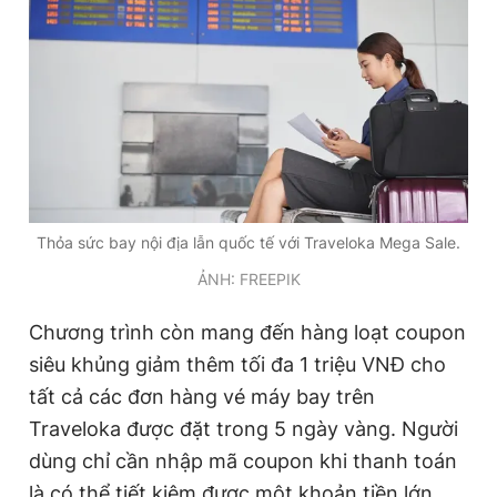
Giấy phép xuất bản số 110/GP - BTTTT cấp ngày 24.3.2020
© 2003-2026 Bản quyền thuộc về Báo Thanh Niên. Cấm sao
chép dưới mọi hình thức nếu không có sự chấp thuận bằng văn
bản. Phát triển bởi ePi Technologies, JSC.
Thỏa sức bay nội địa lẫn quốc tế với Traveloka Mega Sale.
ẢNH: FREEPIK
Chương trình còn mang đến hàng loạt coupon
siêu khủng giảm thêm tối đa 1 triệu VNĐ cho
tất cả các đơn hàng vé máy bay trên
Traveloka được đặt trong 5 ngày vàng. Người
dùng chỉ cần nhập mã coupon khi thanh toán
là có thể tiết kiệm được một khoản tiền lớn.