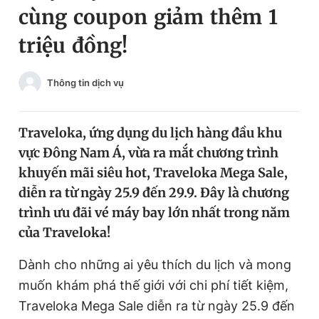
cùng coupon giảm thêm 1
Chuyên mục khác
Tin đã xem
triệu đồng!
Chào ngày mới
Tin 24h
Đăng xuất
Thông tin dịch vụ
Tin thị trường
Tin 360
Traveloka, ứng dụng du lịch hàng đầu khu
Video
Magazine
vực Đông Nam Á, vừa ra mắt chương trình
khuyến mãi siêu hot, Traveloka Mega Sale,
Sản phẩm khác
diễn ra từ ngày 25.9 đến 29.9. Đây là chương
trình ưu đãi vé máy bay lớn nhất trong năm
Tiện ích
Bạn cần biết
của Traveloka!
Thông tin tòa soạn
Liên hệ quảng cáo
Dành cho những ai yêu thích du lịch và mong
muốn khám phá thế giới với chi phí tiết kiệm,
Traveloka Mega Sale diễn ra từ ngày 25.9 đến