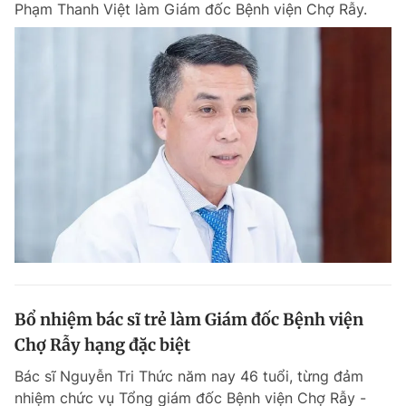
Phạm Thanh Việt làm Giám đốc Bệnh viện Chợ Rẫy.
Chuyên mục khác
Tin đã xem
Chào ngày mới
Tin 24h
Đăng xuất
Tin thị trường
Tin 360
Video
Magazine
Sản phẩm khác
Tiện ích
Bạn cần biết
Bổ nhiệm bác sĩ trẻ làm Giám đốc Bệnh viện
Thông tin tòa soạn
Liên hệ quảng cáo
Chợ Rẫy hạng đặc biệt
Bác sĩ Nguyễn Tri Thức năm nay 46 tuổi, từng đảm
nhiệm chức vụ Tổng giám đốc Bệnh viện Chợ Rẫy -