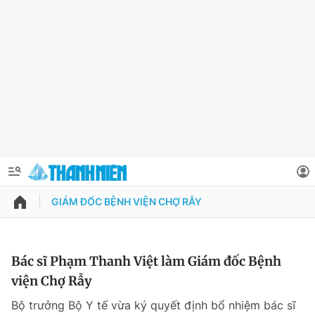
GIÁM ĐỐC BỆNH VIỆN CHỢ RẪY
QUẢNG CÁO
ĐẶT BÁO
Thông tin tài khoản
Bác sĩ Phạm Thanh Việt làm Giám đốc Bệnh
viện Chợ Rẫy
Đổi mật khẩu
Chuyên mục
Bộ trưởng Bộ Y tế vừa ký quyết định bổ nhiệm bác sĩ
Tin đã lưu