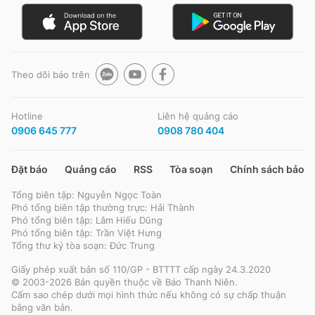
Theo dõi báo trên
Hotline
Liên hệ quảng cáo
0906 645 777
0908 780 404
Đặt báo
Quảng cáo
RSS
Tòa soạn
Chính sách bảo m
Tổng biên tập: Nguyễn Ngọc Toàn
Phó tổng biên tập thường trực: Hải Thành
Phó tổng biên tập: Lâm Hiếu Dũng
Phó tổng biên tập: Trần Việt Hưng
Tổng thư ký tòa soạn: Đức Trung
Giấy phép xuất bản số 110/GP - BTTTT cấp ngày 24.3.2020
© 2003-2026 Bản quyền thuộc về Báo Thanh Niên.
Cấm sao chép dưới mọi hình thức nếu không có sự chấp thuận
bằng văn bản.