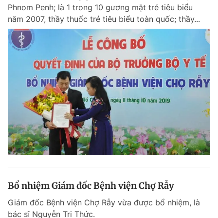
Phnom Penh; là 1 trong 10 gương mặt trẻ tiêu biểu
năm 2007, thầy thuốc trẻ tiêu biểu toàn quốc; thầy...
Đọc Thanh Niên trên điện thoại
Theo dõi báo trên
Hotline
Liên hệ quảng cáo
0906 645 777
0908 780 404
Đặt báo
Quảng cáo
RSS
Tòa soạn
Chính sách bảo m
Tổng biên tập: Nguyễn Ngọc Toàn
Bổ nhiệm Giám đốc Bệnh viện Chợ Rẫy
Phó tổng biên tập thường trực: Hải Thành
Phó tổng biên tập: Lâm Hiếu Dũng
Giám đốc Bệnh viện Chợ Rẫy vừa được bổ nhiệm, là
Phó tổng biên tập: Trần Việt Hưng
Tổng thư ký tòa soạn: Đức Trung
bác sĩ Nguyễn Tri Thức.