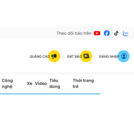
Theo dõi báo trên
QUẢNG CÁO
ĐẶT BÁO
ĐĂNG NHẬP
Công
Tiêu
Thời trang
Xe
Video
nghệ
dùng
trẻ