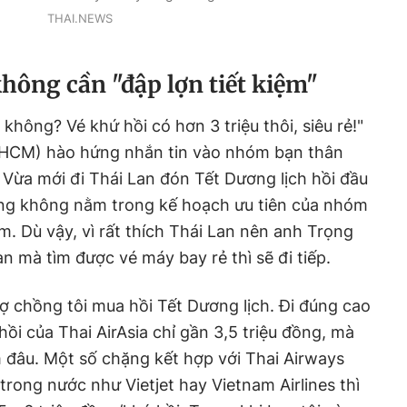
THAI.NEWS
không cần "đập lợn tiết kiệm"
 không? Vé khứ hồi có hơn 3 triệu thôi, siêu rẻ!"
P.HCM) hào hứng nhắn tin vào nhóm bạn thân
. Vừa mới đi Thái Lan đón Tết Dương lịch hồi đầu
ng không nằm trong kế hoạch ưu tiên của nhóm
m. Dù vậy, vì rất thích Thái Lan nên anh Trọng
n mà tìm được vé máy bay rẻ thì sẽ đi tiếp.
vợ chồng tôi mua hồi Tết Dương lịch. Đi đúng cao
 hồi của Thai AirAsia chỉ gần 3,5 triệu đồng, mà
 đâu. Một số chặng kết hợp với Thai Airways
rong nước như Vietjet hay Vietnam Airlines thì