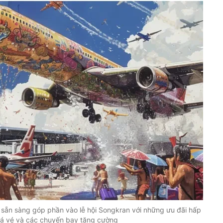
 sẵn sàng góp phần vào lễ hội Songkran với những ưu đãi hấp
iá vé và các chuyến bay tăng cường