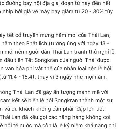
các đường bay nội địa giai đoạn từ nay đến hết
nhịp bởi giá vé máy bay giảm từ 20 - 30% tùy
gày tết cổ truyền mừng năm mới của Thái Lan,
năm theo Phật lịch (tương ứng với ngày 13 -
m mới nên người dân Thái Lan tranh thủ nghỉ lễ,
năm đầu tiên Tết Songkran của người Thái được
 văn hóa phi vật thể của nhân loại nên lễ hội
từ 11.4 - 15.4), thay vì 3 ngày như mọi năm.
hông Thái Lan đã gây ấn tượng mạnh mẽ với
cam kết sẽ biến lễ hội Songkran thành một sự
 và du khách không cần phải "đập lợn tiết
Thái Lan đã kêu gọi các hãng hàng không coi
ễ hội té nước mà còn là lễ kỷ niệm khả năng chi