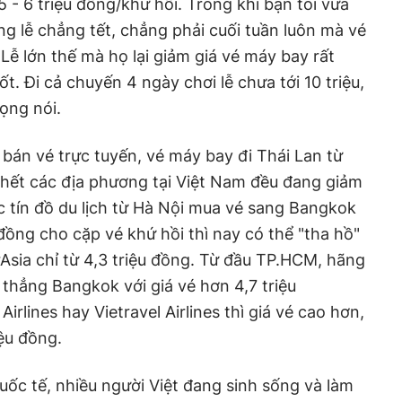
5 - 6 triệu đồng/khứ hồi. Trong khi bạn tôi vừa
ng lễ chẳng tết, chẳng phải cuối tuần luôn mà vé
. Lễ lớn thế mà họ lại giảm giá vé máy bay rất
t. Đi cả chuyến 4 ngày chơi lễ chưa tới 10 triệu,
ọng nói.
 bán vé trực tuyến, vé máy bay đi Thái Lan từ
 hết các địa phương tại Việt Nam đều đang giảm
 tín đồ du lịch từ Hà Nội mua vé sang Bangkok
 đồng cho cặp vé khứ hồi thì nay có thể "tha hồ"
rAsia chỉ từ 4,3 triệu đồng. Từ đầu TP.HCM, hãng
 thẳng Bangkok với giá vé hơn 4,7 triệu
rlines hay Vietravel Airlines thì giá vé cao hơn,
iệu đồng.
ốc tế, nhiều người Việt đang sinh sống và làm