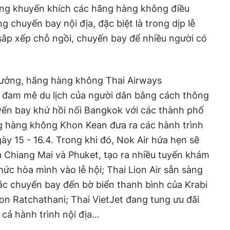
 Ông khuyến khích các hãng hàng không điều
g chuyến bay nội địa, đặc biệt là trong dịp lễ
sắp xếp chỗ ngồi, chuyến bay để nhiều người có
 trưởng, hãng hàng không Thai Airways
m đam mê du lịch của người dân bằng cách thông
ến bay khứ hồi nối Bangkok với các thành phố
g hàng không Khon Kean đưa ra các hành trình
ày 15 - 16.4. Trong khi đó, Nok Air hứa hẹn sẽ
 Chiang Mai và Phuket, tạo ra nhiều tuyến khám
ức hòa mình vào lễ hội; Thai Lion Air sẵn sàng
ác chuyến bay đến bờ biển thanh bình của Krabi
n Ratchathani; Thai VietJet đang tung ưu đãi
cả hành trình nội địa...