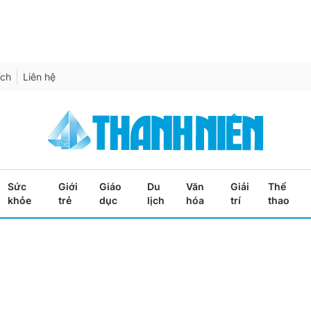
ích
Liên hệ
Sức
Giới
Giáo
Du
Văn
Giải
Thể
khỏe
trẻ
dục
lịch
hóa
trí
thao