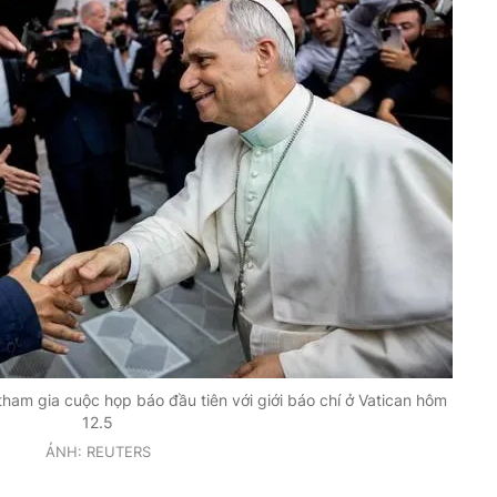
tham gia cuộc họp báo đầu tiên với giới báo chí ở Vatican hôm
12.5
ẢNH: REUTERS