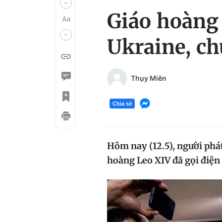
Giáo hoàng
Ukraine, c
Thụy Miên
Chia sẻ
Hôm nay (12.5), người phá
hoàng Leo XIV đã gọi điệ