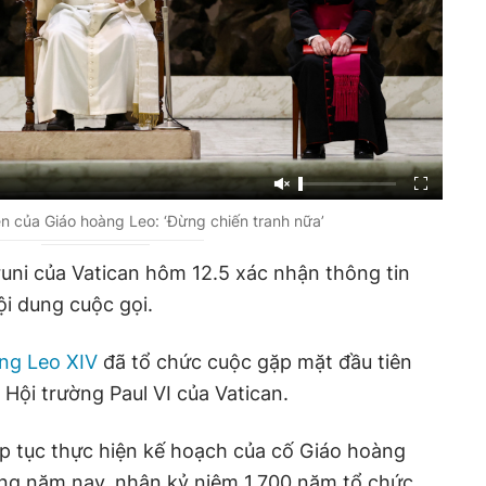
n của Giáo hoàng Leo: ‘Đừng chiến tranh nữa’
uni của Vatican hôm 12.5 xác nhận thông tin
ội dung cuộc gọi.
ng Leo XIV
đã tổ chức cuộc gặp mặt đầu tiên
i Hội trường Paul VI của Vatican.
p tục thực hiện kế hoạch của cố Giáo hoàng
ong năm nay, nhân kỷ niệm 1.700 năm tổ chức