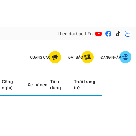
Theo dõi báo trên
QUẢNG CÁO
ĐẶT BÁO
ĐĂNG NHẬP
Công
Tiêu
Thời trang
Xe
Video
nghệ
dùng
trẻ