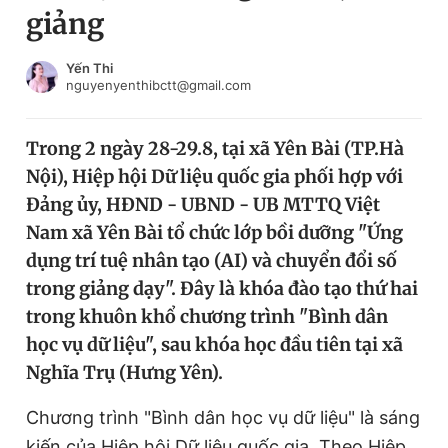
giảng
Chuyên mục khác
Tin đã xem
Chào ngày mới
Tin 24h
Yến Thi
nguyenyenthibctt@gmail.com
Đăng xuất
Tin thị trường
Tin 360
Trong 2 ngày 28-29.8, tại xã Yên Bài (TP.Hà
Nội), Hiệp hội Dữ liệu quốc gia phối hợp với
Video
Magazine
Đảng ủy, HĐND - UBND - UB MTTQ Việt
Nam xã Yên Bài tổ chức lớp bồi dưỡng "Ứng
dụng trí tuệ nhân tạo (AI) và chuyển đổi số
Sản phẩm khác
trong giảng dạy". Đây là khóa đào tạo thứ hai
Tiện ích
Bạn cần biết
trong khuôn khổ chương trình "Bình dân
học vụ dữ liệu", sau khóa học đầu tiên tại xã
Thông tin tòa soạn
Liên hệ quảng cáo
Nghĩa Trụ (Hưng Yên).
Chương trình "Bình dân học vụ dữ liệu" là sáng
kiến của Hiệp hội Dữ liệu quốc gia. Theo Hiệp