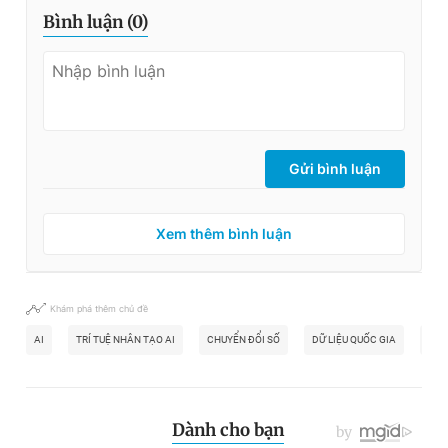
Bình luận (
0
)
Gửi bình luận
Xem thêm bình luận
Khám phá thêm chủ đề
AI
TRÍ TUỆ NHÂN TẠO AI
CHUYỂN ĐỔI SỐ
DỮ LIỆU QUỐC GIA
BÌN