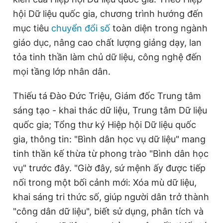
hội Dữ liệu quốc gia, chương trình hướng đến
mục tiêu
chuyển đổi số
toàn diện trong ngành
Đọc Thanh Niên trên điện thoại
giáo dục, nâng cao chất lượng giảng dạy, lan
tỏa tinh thần làm chủ dữ liệu, công nghệ đến
mọi tầng lớp nhân dân.
Thiếu tá Đào Đức Triệu, Giám đốc Trung tâm
Theo dõi báo trên
sáng tạo - khai thác dữ liệu, Trung tâm Dữ liệu
quốc gia; Tổng thư ký Hiệp hội Dữ liệu quốc
Hotline
Liên hệ quảng cáo
0906 645 777
0908 780 404
gia, thông tin: "Bình dân học vụ dữ liệu" mang
tinh thần kế thừa từ phong trào "Bình dân học
Đặt báo
Quảng cáo
RSS
Tòa soạn
Chính sách bảo
vụ" trước đây. "Giờ đây, sứ mệnh ấy được tiếp
Tổng biên tập: Nguyễn Ngọc Toàn
nối trong một bối cảnh mới: Xóa mù dữ liệu,
Phó tổng biên tập thường trực: Hải Thành
khai sáng tri thức số, giúp người dân trở thành
Phó tổng biên tập: Lâm Hiếu Dũng
Phó tổng biên tập: Trần Việt Hưng
"công dân dữ liệu", biết sử dụng, phân tích và
Tổng thư ký tòa soạn: Đức Trung