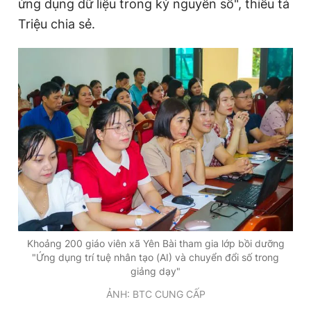
ứng dụng dữ liệu trong kỷ nguyên số", thiếu tá
Giấy phép xuất bản số 110/GP - BTTTT cấp ngày 24.3.2020
Triệu chia sẻ.
© 2003-2026 Bản quyền thuộc về Báo Thanh Niên. Cấm sao
chép dưới mọi hình thức nếu không có sự chấp thuận bằng văn
bản. Phát triển bởi ePi Technologies, JSC.
Khoảng 200 giáo viên xã Yên Bài tham gia lớp bồi dưỡng
"Ứng dụng trí tuệ nhân tạo (AI) và chuyển đổi số trong
giảng dạy"
ẢNH: BTC CUNG CẤP