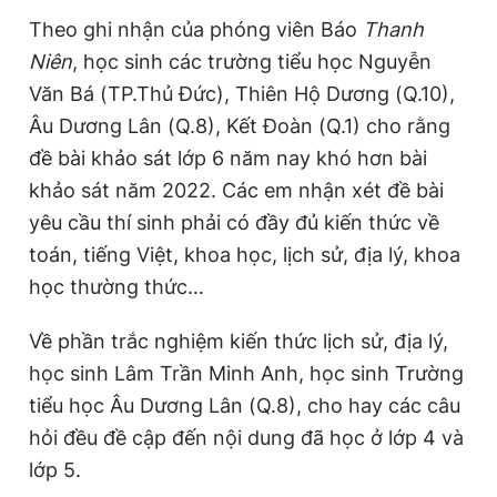
Giấy phép xuất bản số 110/GP - BTTTT cấp ngày 24.3.2020
Theo ghi nhận của phóng viên Báo
Thanh
© 2003-2026 Bản quyền thuộc về Báo Thanh Niên. Cấm sao
Niên
, học sinh các trường tiểu học Nguyễn
chép dưới mọi hình thức nếu không có sự chấp thuận bằng văn
bản. Phát triển bởi ePi Technologies, JSC.
Văn Bá (TP.Thủ Đức), Thiên Hộ Dương (Q.10),
Âu Dương Lân (Q.8), Kết Đoàn (Q.1) cho rằng
đề bài khảo sát lớp 6 năm nay khó hơn bài
khảo sát năm 2022. Các em nhận xét đề bài
yêu cầu thí sinh phải có đầy đủ kiến thức về
toán, tiếng Việt, khoa học, lịch sử, địa lý, khoa
học thường thức…
Về phần trắc nghiệm kiến thức lịch sử, địa lý,
học sinh Lâm Trần Minh Anh, học sinh Trường
tiểu học Âu Dương Lân (Q.8), cho hay các câu
hỏi đều đề cập đến nội dung đã học ở lớp 4 và
lớp 5.