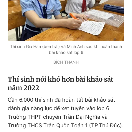
Đọc Thanh Niên trên điện thoại
Thí sinh Gia Hân (bên trái) và Minh Anh sau khi hoàn thành
bài khảo sát lớp 6
Theo dõi báo trên
BÍCH THANH
Hotline
Liên hệ quảng cáo
Thí sinh nói khó hơn bài khảo sát
0906 645 777
0908 780 404
năm 2022
Đặt báo
Quảng cáo
RSS
Tòa soạn
Chính sách bảo
Gần 6.000 thí sinh đã hoàn tất bài khảo sát
Tổng biên tập: Nguyễn Ngọc Toàn
đánh giá năng lực để xét tuyển vào lớp 6
Phó tổng biên tập thường trực: Hải Thành
Trường THPT chuyên Trần Đại Nghĩa và
Phó tổng biên tập: Lâm Hiếu Dũng
Phó tổng biên tập: Trần Việt Hưng
Trường THCS Trần Quốc Toản 1 (TP.Thủ Đức).
Tổng thư ký tòa soạn: Đức Trung