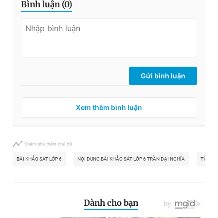
Bình luận (
0
)
Gửi bình luận
Xem thêm bình luận
Khám phá thêm chủ đề
BÀI KHẢO SÁT LỚP 6
NỘI DUNG BÀI KHẢO SÁT LỚP 6 TRẦN ĐẠI NGHĨA
TỶ LỆ C