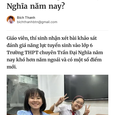
Nghĩa năm nay?
Chuyên mục khác
Tin đã xem
Chào ngày mới
Tin 24h
Bích Thanh
bichthanhbtn@gmail.com
Đăng xuất
Tin thị trường
Tin 360
Giáo viên, thí sinh nhận xét bài khảo sát
đánh giá năng lực tuyển sinh vào lớp 6
Video
Magazine
Trường THPT chuyên Trần Đại Nghĩa năm
nay khó hơn năm ngoái và có một số điểm
mới.
Sản phẩm khác
Tiện ích
Bạn cần biết
Thông tin tòa soạn
Liên hệ quảng cáo