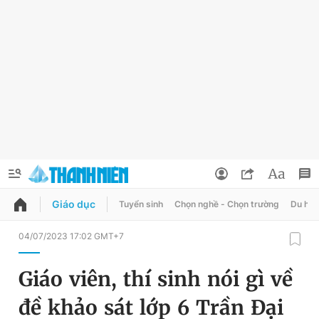
Giáo dục
Tuyển sinh
Chọn nghề - Chọn trường
Du học
QUẢNG CÁO
ĐẶT BÁO
04/07/2023 17:02 GMT+7
Thông tin tài khoản
Giáo viên, thí sinh nói gì về
Đổi mật khẩu
Chuyên mục
đề khảo sát lớp 6 Trần Đại
Tin đã lưu