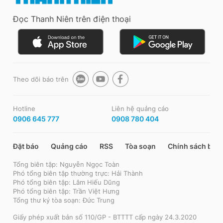
Đọc Thanh Niên trên điện thoại
Theo dõi báo trên
Hotline
Liên hệ quảng cáo
0906 645 777
0908 780 404
Đặt báo
Quảng cáo
RSS
Tòa soạn
Chính sách bảo
Tổng biên tập: Nguyễn Ngọc Toàn
Phó tổng biên tập thường trực: Hải Thành
Phó tổng biên tập: Lâm Hiếu Dũng
Phó tổng biên tập: Trần Việt Hưng
Tổng thư ký tòa soạn: Đức Trung
Giấy phép xuất bản số 110/GP - BTTTT cấp ngày 24.3.2020