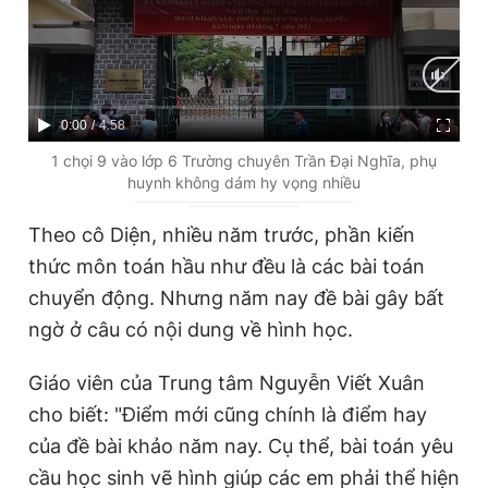
C
0:00
/
D
4:58
u
u
1 chọi 9 vào lớp 6 Trường chuyên Trần Đại Nghĩa, phụ
huynh không dám hy vọng nhiều
r
r
r
a
Theo cô Diện, nhiều năm trước, phần kiến
e
t
thức môn toán hầu như đều là các bài toán
n
i
chuyển động. Nhưng năm nay đề bài gây bất
t
o
ngờ ở câu có nội dung về hình học.
T
n
Giáo viên của Trung tâm Nguyễn Viết Xuân
i
cho biết: "Điểm mới cũng chính là điểm hay
m
của đề bài khảo năm nay. Cụ thể, bài toán yêu
e
cầu học sinh vẽ hình giúp các em phải thể hiện