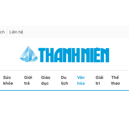
ích
Liên hệ
Sức
Giới
Giáo
Du
Văn
Giải
Thể
khỏe
trẻ
dục
lịch
hóa
trí
thao