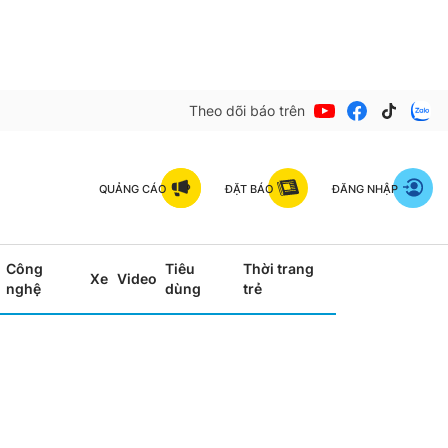
Theo dõi báo trên
QUẢNG CÁO
ĐẶT BÁO
ĐĂNG NHẬP
Công
Tiêu
Thời trang
Xe
Video
nghệ
dùng
trẻ