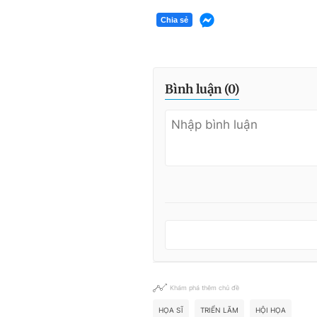
Chia sẻ
Bình luận (
0
)
Khám phá thêm chủ đề
HỌA SĨ
TRIỂN LÃM
HỘI HỌA