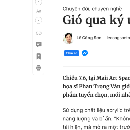
Chuyện đời, chuyện nghề
Gió qua ký
Lê Công Sơn
- lecongsont
Chia sẻ
Chiều 7.6, tại Maii Art Sp
họa sĩ Phan Trọng Văn giớ
phẩm tuyển chọn, mới nhấ
Sử dụng chất liệu acrylic tr
năng lượng và bí ẩn. "Khô
tái hiện, mà mở ra một trư