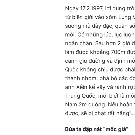
Ngày 17.2.1997, lợi dụng t
từ biên giới vào xóm Lùng V
sương mù dày đặc, quân số 
mới. Có những lúc, lực lượ
ngăn chặn. Sau hơn 2 giờ 
làm được khoảng 700m đườn
canh giữ đường và định mở
Quốc không chịu được phải 
thành nhóm, phá bỏ các đo
anh Xiền kể vậy và rành rọt
Trung Quốc, mới biết là mỗi
Nam 2m đường. Nếu hoàn t
được, sẽ bị phạt rất nặng”…
Búa tạ đập nát “mốc giả”