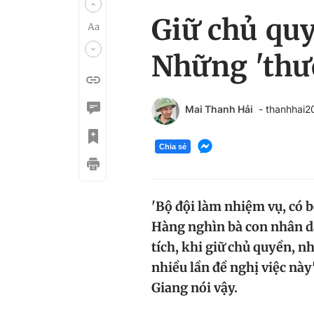
Giữ chủ quy
Những 'thư
Mai Thanh Hải
- thanhhai
Chia sẻ
'Bộ đội làm nhiệm vụ, có bề
Hàng nghìn bà con nhân dâ
tích, khi giữ chủ quyền, n
nhiều lần đề nghị việc nà
Giang nói vậy.