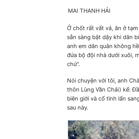
MAI THANH HẢI
Ở chốt rất vất vả, ăn ở tạ
sẵn sàng bật dậy khi dân 
anh em dân quân không hề k
đứa bộ đội nhà dưới xuôi, 
chứ”.
Nói chuyện với tôi, anh Chà
thôn Lùng Vần Chải) kể: Đầ
biên giới và cố tình lấn san
sau này.