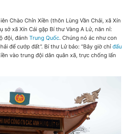
iên Chào Chỉn Xiền (thôn Lùng Vần Chải, xã Xín
rụ sở xã Xín Cái gặp Bí thư Vàng A Lử, năn nỉ:
 bộ đội, đánh
Trung Quốc
. Chúng nó ác như con
ải để cướp đất”. Bí thư Lử bảo: “Bây giờ chỉ
đấu
Xiền vào trung đội dân quân xã, trực chống lấn