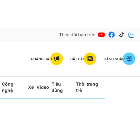
Theo dõi báo trên
QUẢNG CÁO
ĐẶT BÁO
ĐĂNG NHẬP
Công
Tiêu
Thời trang
Xe
Video
nghệ
dùng
trẻ