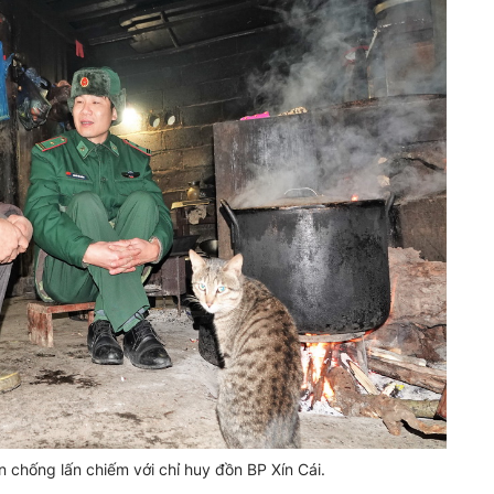
n chống lấn chiếm với chỉ huy đồn BP Xín Cái.