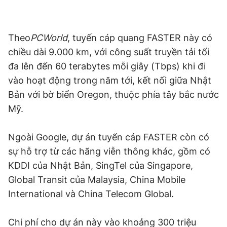
Giấy phép xuất bản số 110/GP - BTTTT cấp ngày 24.3.2020
© 2003-2026 Bản quyền thuộc về Báo Thanh Niên. Cấm sao
chép dưới mọi hình thức nếu không có sự chấp thuận bằng văn
Theo
PCWorld
, tuyến cáp quang FASTER này có
bản. Phát triển bởi ePi Technologies, JSC.
chiều dài 9.000 km, với công suất truyền tải tối
đa lên đến 60 terabytes mỗi giây (Tbps) khi đi
vào hoạt động trong năm tới, kết nối giữa Nhật
Bản với bờ biển Oregon, thuộc phía tây bắc nước
Mỹ.
Ngoài Google, dự án tuyến cáp FASTER còn có
sự hỗ trợ từ các hãng viễn thông khác, gồm có
KDDI của Nhật Bản, SingTel của Singapore,
Global Transit của Malaysia, China Mobile
International và China Telecom Global.
Chi phí cho dự án này vào khoảng 300 triệu