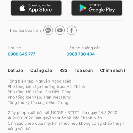
Theo dõi báo trên
Hotline
Liên hệ quảng cáo
0906 645 777
0908 780 404
Đặt báo
Quảng cáo
RSS
Tòa soạn
Chính sách bảo
Tổng biên tập: Nguyễn Ngọc Toàn
Phó tổng biên tập thường trực: Hải Thành
Phó tổng biên tập: Lâm Hiếu Dũng
Phó tổng biên tập: Trần Việt Hưng
Tổng thư ký tòa soạn: Đức Trung
Giấy phép xuất bản số 110/GP - BTTTT cấp ngày 24.3.2020
© 2003-2026 Bản quyền thuộc về Báo Thanh Niên.
Cấm sao chép dưới mọi hình thức nếu không có sự chấp thuận
bằng văn bản.