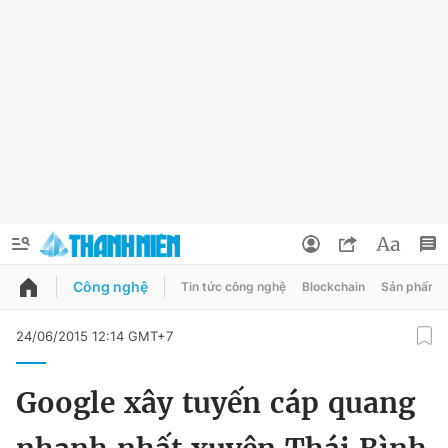
Công nghệ
Tin tức công nghệ
Blockchain
Sản phẩm
QUẢNG CÁO
ĐẶT BÁO
24/06/2015 12:14 GMT+7
Thông tin tài khoản
Google xây tuyến cáp quang
Đổi mật khẩu
Chuyên mục
Tin đã lưu