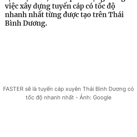
việc xây dựng tuyến cáp có tốc độ
nhanh nhất từng được tạo trên Thái
Đọc Thanh Niên trên điện thoại
Bình Dương.
Theo dõi báo trên
Hotline
Liên hệ quảng cáo
0906 645 777
0908 780 404
FASTER sẽ là tuyến cáp xuyên Thái Bình Dương có
tốc độ nhanh nhất - Ảnh: Google
Đặt báo
Quảng cáo
RSS
Tòa soạn
Chính sách bảo
Tổng biên tập: Nguyễn Ngọc Toàn
Phó tổng biên tập thường trực: Hải Thành
Phó tổng biên tập: Lâm Hiếu Dũng
Phó tổng biên tập: Trần Việt Hưng
Tổng thư ký tòa soạn: Đức Trung