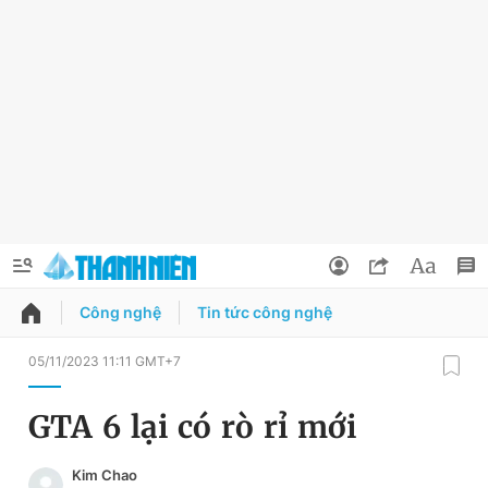
Công nghệ
Tin tức công nghệ
QUẢNG CÁO
ĐẶT BÁO
05/11/2023 11:11 GMT+7
Thông tin tài khoản
GTA 6 lại có rò rỉ mới
Đổi mật khẩu
Chuyên mục
Kim Chao
Tin đã lưu