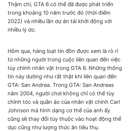
Thậm chí, GTA 6 có thể đã được phát triển
Giấy phép xuất bản số 110/GP - BTTTT cấp ngày 24.3.2020
© 2003-2026 Bản quyền thuộc về Báo Thanh Niên. Cấm sao
trong khoảng 10 năm trước đó (thời điểm
chép dưới mọi hình thức nếu không có sự chấp thuận bằng văn
2022) và nhiều lần dự án tái khởi động với
bản. Phát triển bởi ePi Technologies, JSC.
nhiều lý do.
Hôm qua, hàng loạt tin đồn được xem là rò rỉ
từ những người trong cuộc liên quan đến việc
tùy chỉnh nhân vật trong GTA 6. Những thông
tin này dường như rất thật khi liên quan đến
GTA: San Andrea. Trong GTA: San Andreas
năm 2004, người chơi không chỉ có thể tùy
chỉnh tóc và quần áo của nhân vật chính Carl
Johnson mà hình dạng cơ thể của anh ấy
cũng sẽ thay đổi tùy thuộc vào hoạt động thể
dục cũng như lượng thức ăn tiêu thụ.