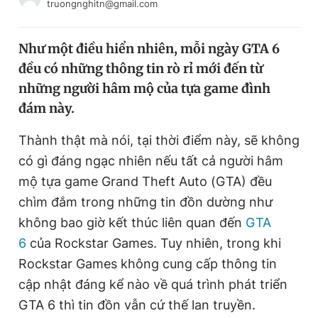
truongnghitn@gmail.com
Chuyên mục khác
Tin đã xem
Như một điều hiển nhiên, mỗi ngày GTA 6
Chào ngày mới
Tin 24h
đều có những thông tin rò rỉ mới đến từ
Đăng xuất
những người hâm mộ của tựa game đình
Tin thị trường
Tin 360
đám này.
Video
Magazine
Thành thật mà nói, tại thời điểm này, sẽ không
có gì đáng ngạc nhiên nếu tất cả người hâm
mộ tựa game Grand Theft Auto (GTA) đều
Sản phẩm khác
chìm đắm trong những tin đồn dường như
Tiện ích
Bạn cần biết
không bao giờ kết thúc liên quan đến
GTA
6
của Rockstar Games. Tuy nhiên, trong khi
Thông tin tòa soạn
Liên hệ quảng cáo
Rockstar Games không cung cấp thông tin
cập nhật đáng kể nào về quá trình phát triển
GTA 6 thì tin đồn vẫn cứ thế lan truyền.