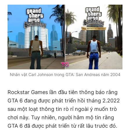
Đọc Thanh Niên trên điện thoại
Theo dõi báo trên
Hotline
Liên hệ quảng cáo
Nhân vật Carl Johnson trong GTA: San Andreas năm 2004
0906 645 777
0908 780 404
Rockstar Games lần đầu tiên thông báo rằng
Đặt báo
Quảng cáo
RSS
Tòa soạn
Chính sách bảo
GTA 6 đang được phát triển hồi tháng 2.2022
Tổng biên tập: Nguyễn Ngọc Toàn
sau một loạt thông tin rò rỉ ngoài ý muốn trò
Phó tổng biên tập thường trực: Hải Thành
Phó tổng biên tập: Lâm Hiếu Dũng
chơi này. Tuy nhiên, người hâm mộ tin rằng
Phó tổng biên tập: Trần Việt Hưng
GTA 6 đã được phát triển từ rất lâu trước đó.
Tổng thư ký tòa soạn: Đức Trung