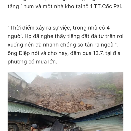
tầng 1 tum và một nhà kho tại tổ 1 TT.Cốc Pài.
Giấy phép xuất bản số 110/GP - BTTTT cấp ngày 24.3.2020
© 2003-2026 Bản quyền thuộc về Báo Thanh Niên. Cấm sao
chép dưới mọi hình thức nếu không có sự chấp thuận bằng văn
bản. Phát triển bởi ePi Technologies, JSC.
"Thời điểm xảy ra sự việc, trong nhà có 4
người. Họ đã nghe thấy tiếng đất đá từ trên rơi
xuống nên đã nhanh chóng sơ tán ra ngoài",
ông Điệp nói và cho hay, đêm qua 13.7, tại địa
phương có mưa lớn.