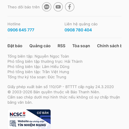
Theo dõi báo trên
Hotline
Liên hệ quảng cáo
0906 645 777
0908 780 404
Đặt báo
Quảng cáo
RSS
Tòa soạn
Chính sách bảo
Tổng biên tập: Nguyễn Ngọc Toàn
Phó tổng biên tập thường trực: Hải Thành
Phó tổng biên tập: Lâm Hiếu Dũng
Phó tổng biên tập: Trần Việt Hưng
Tổng thư ký tòa soạn: Đức Trung
Giấy phép xuất bản số 110/GP - BTTTT cấp ngày 24.3.2020
© 2003-2026 Bản quyền thuộc về Báo Thanh Niên.
Cấm sao chép dưới mọi hình thức nếu không có sự chấp thuận
bằng văn bản.