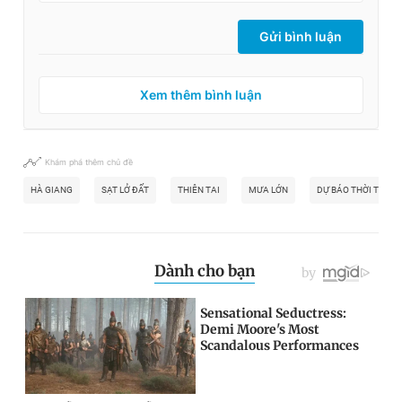
Gửi bình luận
Xem thêm bình luận
Khám phá thêm chủ đề
HÀ GIANG
SẠT LỞ ĐẤT
THIÊN TAI
MƯA LỚN
DỰ BÁO THỜI TIẾT