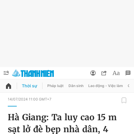
Thời sự
Pháp luật
Dân sinh
Lao động - Việc làm
Quy
QUẢNG CÁO
ĐẶT BÁO
14/07/2024 11:00 GMT+7
Thông tin tài khoản
Hà Giang: Ta luy cao 15 m
Đổi mật khẩu
Chuyên mục
sạt lở đè bẹp nhà dân, 4
Tin đã lưu