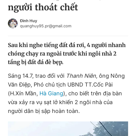
người thoát chết
Chuyên mục khác
Tin đã xem
Chào ngày mới
Tin 24h
Đình Huy
quanghuy95.pr@gmail.com
Đăng xuất
Tin thị trường
Tin 360
Sau khi nghe tiếng đất đá rơi, 4 người nhanh
chóng chạy ra ngoài trước khi ngôi nhà 2
Video
Magazine
tầng bị đất đá đè bẹp.
Sáng 14.7, trao đổi với
Thanh Niên
, ông Nông
Sản phẩm khác
Văn Điệp, Phó chủ tịch UBND TT.Cốc Pài
Tiện ích
Bạn cần biết
(H.Xín Mần,
Hà Giang
), cho biết trên địa bàn
vừa xảy ra vụ sạt lở khiến 2 ngôi nhà của
người dân bị sập hoàn toàn.
Thông tin tòa soạn
Liên hệ quảng cáo