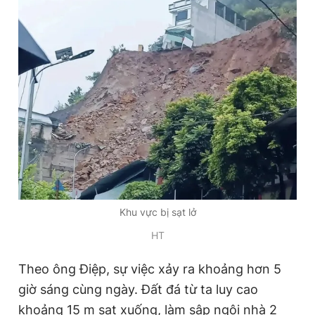
Đọc Thanh Niên trên điện thoại
Theo dõi báo trên
Hotline
Liên hệ quảng cáo
0906 645 777
0908 780 404
Khu vực bị sạt lở
Đặt báo
Quảng cáo
RSS
Tòa soạn
Chính sách bảo
HT
Tổng biên tập: Nguyễn Ngọc Toàn
Phó tổng biên tập thường trực: Hải Thành
Theo ông Điệp, sự việc xảy ra khoảng hơn 5
Phó tổng biên tập: Lâm Hiếu Dũng
giờ sáng cùng ngày. Đất đá từ ta luy cao
Phó tổng biên tập: Trần Việt Hưng
Tổng thư ký tòa soạn: Đức Trung
khoảng 15 m sạt xuống, làm sập ngôi nhà 2