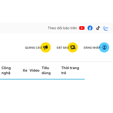
Theo dõi báo trên
QUẢNG CÁO
ĐẶT BÁO
ĐĂNG NHẬP
Công
Tiêu
Thời trang
Xe
Video
nghệ
dùng
trẻ