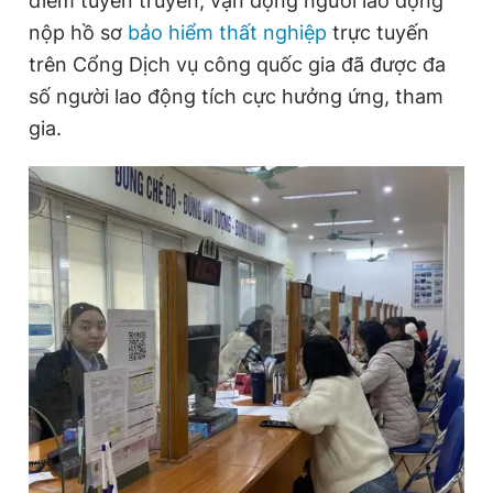
điểm tuyên truyền, vận động người lao động
nộp hồ sơ
bảo hiểm thất nghiệp
trực tuyến
trên Cổng Dịch vụ công quốc gia đã được đa
Đọc Thanh Niên trên điện thoại
số người lao động tích cực hưởng ứng, tham
gia.
Theo dõi báo trên
Hotline
Liên hệ quảng cáo
0906 645 777
0908 780 404
Đặt báo
Quảng cáo
RSS
Tòa soạn
Chính sách bảo
Tổng biên tập: Nguyễn Ngọc Toàn
Phó tổng biên tập thường trực: Hải Thành
Phó tổng biên tập: Lâm Hiếu Dũng
Phó tổng biên tập: Trần Việt Hưng
Tổng thư ký tòa soạn: Đức Trung