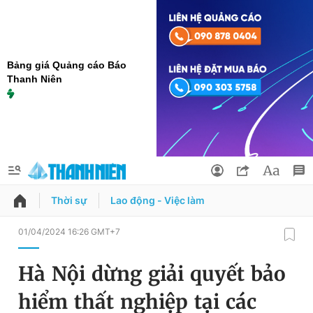
Bảng giá Quảng cáo Báo
Thanh Niên
Thời sự
Lao động - Việc làm
QUẢNG CÁO
ĐẶT BÁO
01/04/2024 16:26 GMT+7
Thông tin tài khoản
Hà Nội dừng giải quyết bảo
Đổi mật khẩu
Chuyên mục
hiểm thất nghiệp tại các
Tin đã lưu