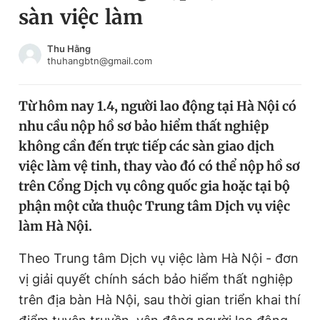
sàn việc làm
Chuyên mục khác
Tin đã xem
Chào ngày mới
Tin 24h
Thu Hằng
thuhangbtn@gmail.com
Đăng xuất
Tin thị trường
Tin 360
Từ hôm nay 1.4, người lao động tại Hà Nội có
nhu cầu nộp hồ sơ bảo hiểm thất nghiệp
Video
Magazine
không cần đến trực tiếp các sàn giao dịch
việc làm vệ tinh, thay vào đó có thể nộp hồ sơ
trên Cổng Dịch vụ công quốc gia hoặc tại bộ
Sản phẩm khác
phận một cửa thuộc Trung tâm Dịch vụ việc
Tiện ích
Bạn cần biết
làm Hà Nội.
Theo Trung tâm Dịch vụ việc làm Hà Nội - đơn
Thông tin tòa soạn
Liên hệ quảng cáo
vị giải quyết chính sách bảo hiểm thất nghiệp
trên địa bàn Hà Nội, sau thời gian triển khai thí