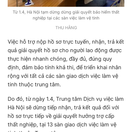
Giấy phép xuất bản số 110/GP - BTTTT cấp ngày 24.3.2020
© 2003-2026 Bản quyền thuộc về Báo Thanh Niên. Cấm sao
Từ 1.4, Hà Nội tạm dừng dừng giải quyết bảo hiểm thất
chép dưới mọi hình thức nếu không có sự chấp thuận bằng văn
nghiệp tại các sàn việc làm vệ tinh
bản. Phát triển bởi ePi Technologies, JSC.
THU HẰNG
Việc hỗ trợ nộp hồ sơ trực tuyến, nhận, trả kết
quả giải quyết hồ sơ cho người lao động được
thực hiện nhanh chóng, đầy đủ, đúng quy
định, đảm bảo tính khả thi, để triển khai nhân
rộng với tất cả các sàn giao dịch việc làm vệ
tinh thuộc trung tâm.
Do đó, từ ngày 1.4, Trung tâm Dịch vụ việc làm
Hà Nội sẽ dừng tiếp nhận, trả kết quả đối với
hồ sơ trực tiếp về giải quyết hưởng trợ cấp
thất nghiệp, tại 13 sàn giao dịch việc làm vệ