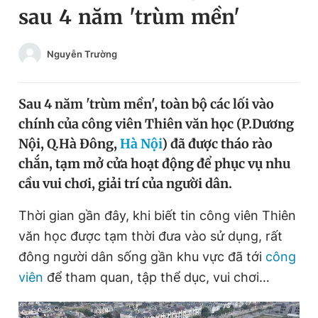
sau 4 năm 'trùm mền'
Chuyên mục khác
Tin đã xem
Chào ngày mới
Tin 24h
Nguyễn Trường
Đăng xuất
Tin thị trường
Tin 360
Sau 4 năm 'trùm mền', toàn bộ các lối vào
chính của công viên Thiên văn học (P.Dương
Video
Magazine
Nội, Q.Hà Đông,
Hà Nội
) đã được tháo rào
chắn, tạm mở cửa hoạt động để phục vụ nhu
cầu vui chơi, giải trí của người dân.
Sản phẩm khác
Thời gian gần đây, khi biết tin công viên Thiên
Tiện ích
Bạn cần biết
văn học được tạm thời đưa vào sử dụng, rất
đông người dân sống gần khu vực đã tới
công
Thông tin tòa soạn
Liên hệ quảng cáo
viên
để tham quan, tập thể dục, vui chơi…