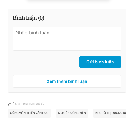
Bình luận (
0
)
Gửi bình luận
Xem thêm bình luận
Khám phá thêm chủ đề
CÔNG VIÊN THIÊN VĂN HỌC
MỞ CỬA CÔNG VIÊN
KHU ĐÔ THỊ DƯƠNG NỘI