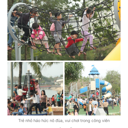
Trẻ nhỏ háo hức nô đùa, vui chơi trong công viên