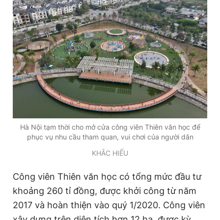
Đọc Thanh Niên trên điện thoại
Theo dõi báo trên
Hotline
Liên hệ quảng cáo
Hà Nội tạm thời cho mở cửa công viên Thiên văn học để
0906 645 777
0908 780 404
phục vụ nhu cầu tham quan, vui chơi của người dân
KHẮC HIẾU
Đặt báo
Quảng cáo
RSS
Tòa soạn
Chính sách bảo
Công viên Thiên văn học có tổng mức đầu tư
Tổng biên tập: Nguyễn Ngọc Toàn
Phó tổng biên tập thường trực: Hải Thành
khoảng 260 tỉ đồng, được khởi công từ năm
Phó tổng biên tập: Lâm Hiếu Dũng
2017 và hoàn thiện vào quý 1/2020. Công viên
Phó tổng biên tập: Trần Việt Hưng
Tổng thư ký tòa soạn: Đức Trung
xây dựng trên diện tích hơn 12 ha, được kỳ