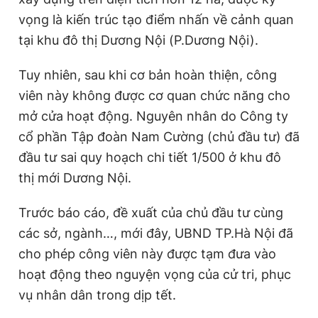
Giấy phép xuất bản số 110/GP - BTTTT cấp ngày 24.3.2020
vọng là kiến trúc tạo điểm nhấn về cảnh quan
© 2003-2026 Bản quyền thuộc về Báo Thanh Niên. Cấm sao
tại khu đô thị Dương Nội (P.Dương Nội).
chép dưới mọi hình thức nếu không có sự chấp thuận bằng văn
bản. Phát triển bởi ePi Technologies, JSC.
Tuy nhiên, sau khi cơ bản hoàn thiện, công
viên này không được cơ quan chức năng cho
mở cửa hoạt động. Nguyên nhân do Công ty
cổ phần Tập đoàn Nam Cường (chủ đầu tư) đã
đầu tư sai quy hoạch chi tiết 1/500 ở khu đô
thị mới Dương Nội.
Trước báo cáo, đề xuất của chủ đầu tư cùng
các sở, ngành…, mới đây, UBND TP.Hà Nội đã
cho phép công viên này được tạm đưa vào
hoạt động theo nguyện vọng của cử tri, phục
vụ nhân dân trong dịp tết.