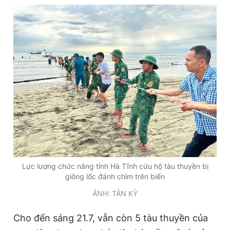
Đọc Thanh Niên trên điện thoại
Theo dõi báo trên
Hotline
Liên hệ quảng cáo
0906 645 777
0908 780 404
Lực lượng chức năng tỉnh Hà Tĩnh cứu hộ tàu thuyền bị
Đặt báo
Quảng cáo
RSS
Tòa soạn
Chính sách bảo
giông lốc đánh chìm trên biển
Tổng biên tập: Nguyễn Ngọc Toàn
ẢNH: TÂN KỲ
Phó tổng biên tập thường trực: Hải Thành
Phó tổng biên tập: Lâm Hiếu Dũng
Phó tổng biên tập: Trần Việt Hưng
Cho đến sáng 21.7, vẫn còn 5 tàu thuyền của
Tổng thư ký tòa soạn: Đức Trung