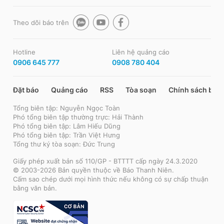
Theo dõi báo trên
Hotline
Liên hệ quảng cáo
0906 645 777
0908 780 404
Đặt báo
Quảng cáo
RSS
Tòa soạn
Chính sách bảo
Tổng biên tập: Nguyễn Ngọc Toàn
Phó tổng biên tập thường trực: Hải Thành
Phó tổng biên tập: Lâm Hiếu Dũng
Phó tổng biên tập: Trần Việt Hưng
Tổng thư ký tòa soạn: Đức Trung
Giấy phép xuất bản số 110/GP - BTTTT cấp ngày 24.3.2020
© 2003-2026 Bản quyền thuộc về Báo Thanh Niên.
Cấm sao chép dưới mọi hình thức nếu không có sự chấp thuận
bằng văn bản.