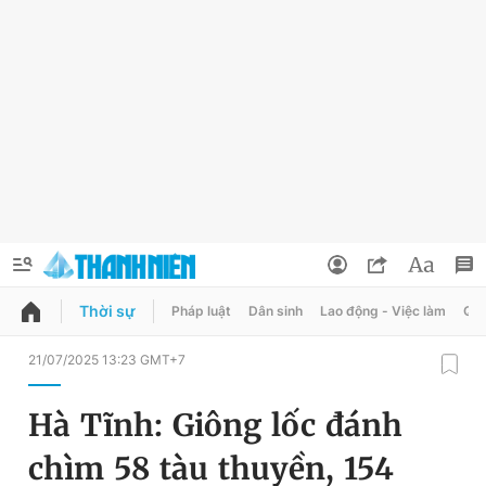
Thời sự
Pháp luật
Dân sinh
Lao động - Việc làm
Quy
QUẢNG CÁO
ĐẶT BÁO
21/07/2025 13:23 GMT+7
Thông tin tài khoản
Hà Tĩnh: Giông lốc đánh
Đổi mật khẩu
Chuyên mục
chìm 58 tàu thuyền, 154
Tin đã lưu