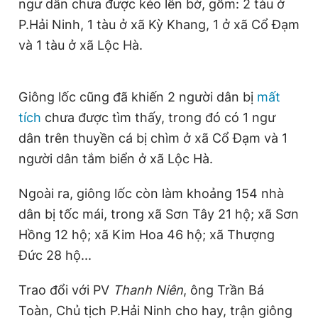
ngư dân chưa được kéo lên bờ, gồm: 2 tàu ở
Giấy phép xuất bản số 110/GP - BTTTT cấp ngày 24.3.2020
P.Hải Ninh, 1 tàu ở xã Kỳ Khang, 1 ở xã Cổ Đạm
© 2003-2026 Bản quyền thuộc về Báo Thanh Niên. Cấm sao
chép dưới mọi hình thức nếu không có sự chấp thuận bằng văn
và 1 tàu ở xã Lộc Hà.
bản. Phát triển bởi ePi Technologies, JSC.
Giông lốc cũng đã khiến 2 người dân bị
mất
tích
chưa được tìm thấy, trong đó có 1 ngư
dân trên thuyền cá bị chìm ở xã Cổ Đạm và 1
người dân tắm biển ở xã Lộc Hà.
Ngoài ra, giông lốc còn làm khoảng 154 nhà
dân bị tốc mái, trong xã Sơn Tây 21 hộ; xã Sơn
Hồng 12 hộ; xã Kim Hoa 46 hộ; xã Thượng
Đức 28 hộ...
Trao đổi với PV
Thanh Niên
, ông Trần Bá
Toàn, Chủ tịch P.Hải Ninh cho hay, trận giông