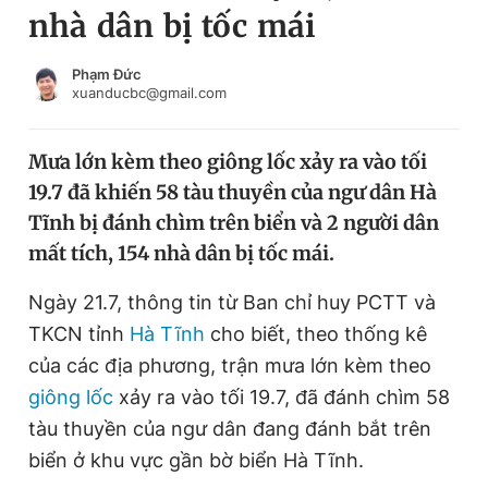
nhà dân bị tốc mái
Chuyên mục khác
Tin đã xem
Chào ngày mới
Tin 24h
Phạm Đức
xuanducbc@gmail.com
Đăng xuất
Tin thị trường
Tin 360
Mưa lớn kèm theo giông lốc xảy ra vào tối
19.7 đã khiến 58 tàu thuyền của ngư dân Hà
Video
Magazine
Tĩnh bị đánh chìm trên biển và 2 người dân
mất tích, 154 nhà dân bị tốc mái.
Sản phẩm khác
Ngày 21.7, thông tin từ Ban chỉ huy PCTT và
Tiện ích
Bạn cần biết
TKCN tỉnh
Hà Tĩnh
cho biết, theo thống kê
của các địa phương, trận mưa lớn kèm theo
giông lốc
xảy ra vào tối 19.7, đã đánh chìm 58
Thông tin tòa soạn
Liên hệ quảng cáo
tàu thuyền của ngư dân đang đánh bắt trên
biển ở khu vực gần bờ biển Hà Tĩnh.