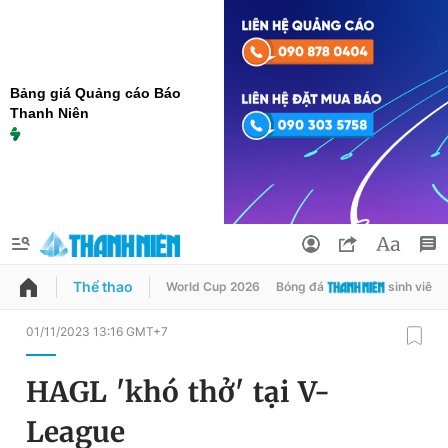
Bảng giá Quảng cáo Báo
Thanh Niên
Thể thao
World Cup 2026
Bóng đá
sinh viên
QUẢNG CÁO
ĐẶT BÁO
01/11/2023 13:16 GMT+7
Thông tin tài khoản
HAGL 'khó thở' tại V-
Đổi mật khẩu
Chuyên mục
League
Tin đã lưu