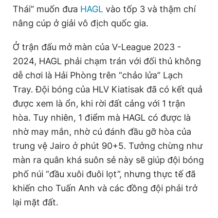
Thái” muốn đưa
HAGL
vào tốp 3 và thậm chí
nâng cúp ở giải vô địch quốc gia.
Đọc Thanh Niên trên điện thoại
Ở trận đấu mở màn của V-League 2023 -
2024, HAGL phải chạm trán với đối thủ không
dễ chơi là Hải Phòng trên “chảo lửa” Lạch
Tray. Đội bóng của HLV Kiatisak đã có kết quả
Theo dõi báo trên
được xem là ổn, khi rời đất cảng với 1 trận
hòa. Tuy nhiên, 1 điểm mà HAGL có được là
Hotline
Liên hệ quảng cáo
nhờ may mắn, nhờ cú đánh đầu gỡ hòa của
0906 645 777
0908 780 404
trung vệ Jairo ở phút 90+5.
Tưởng
chừng như
Đặt báo
Quảng cáo
RSS
Tòa soạn
Chính sách bảo
màn ra quân khá suôn sẻ này sẽ giúp đội bóng
phố núi “đầu xuôi đuôi lọt”, nhưng thực
tế
đã
Tổng biên tập: Nguyễn Ngọc Toàn
Phó tổng biên tập thường trực: Hải Thành
khiến cho Tuấn Anh và các đồng đội phải trở
Phó tổng biên tập: Lâm Hiếu Dũng
lại mặt đất.
Phó tổng biên tập: Trần Việt Hưng
Tổng thư ký tòa soạn: Đức Trung