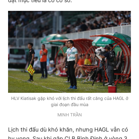
đặt mục tiêu là có cơ sở.
HLV Kiatisak gặp khó với lịch thi đấu rất căng của HAGL ở
giai đoạn đầu mùa
MINH TRẦN
Lịch thi đấu dù khó khăn, nhưng HAGL vẫn có
hy vọng. Sau khi gặp CLB Bình Định ở vòng 3,