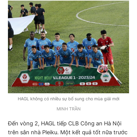
Giấy phép xuất bản số 110/GP - BTTTT cấp ngày 24.3.2020
© 2003-2026 Bản quyền thuộc về Báo Thanh Niên. Cấm sao
chép dưới mọi hình thức nếu không có sự chấp thuận bằng văn
bản. Phát triển bởi ePi Technologies, JSC.
HAGL không có nhiều sự bổ sung cho mùa giải mới
MINH TRẦN
Đến vòng 2, HAGL tiếp CLB Công an Hà Nội
trên sân nhà Pleiku. Một kết quả tốt nữa trước