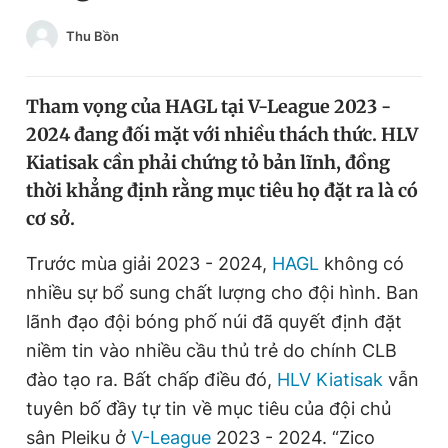
Chuyên mục khác
Thu Bồn
Tin đã xem
Chào ngày mới
Tin 24h
Đăng xuất
Tham vọng của HAGL tại V-League 2023 -
Tin thị trường
Tin 360
2024 đang đối mặt với nhiều thách thức. HLV
Kiatisak cần phải chứng tỏ bản lĩnh, đồng
thời khẳng định rằng mục tiêu họ đặt ra là có
Video
Magazine
cơ sở.
Trước mùa giải 2023 - 2024,
HAGL
không có
Sản phẩm khác
nhiều sự bổ sung chất lượng cho đội hình. Ban
Tiện ích
Bạn cần biết
lãnh đạo đội bóng phố núi đã quyết định đặt
niềm tin vào nhiều cầu thủ trẻ do chính CLB
Thông tin tòa soạn
Liên hệ quảng cáo
đào tạo ra. Bất chấp điều đó,
HLV Kiatisak
vẫn
tuyên bố đầy tự tin về mục tiêu của đội chủ
sân Pleiku ở
V-League
2023 - 2024. “Zico