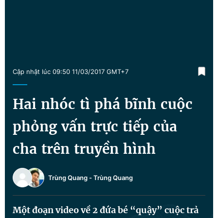
Chuyên mục khác
Tin đã xem
Chào ngày mới
Tin 24h
Đăng xuất
Tin thị trường
Tin 360
Cập nhật lúc 09:50 11/03/2017 GMT+7
Video
Magazine
Hai nhóc tì phá bĩnh cuộc
phỏng vấn trực tiếp của
Sản phẩm khác
cha trên truyền hình
Tiện ích
Bạn cần biết
Thông tin tòa soạn
Liên hệ quảng cáo
Trùng Quang
-
Trùng Quang
Một đoạn video về 2 đứa bé “quậy” cuộc trả