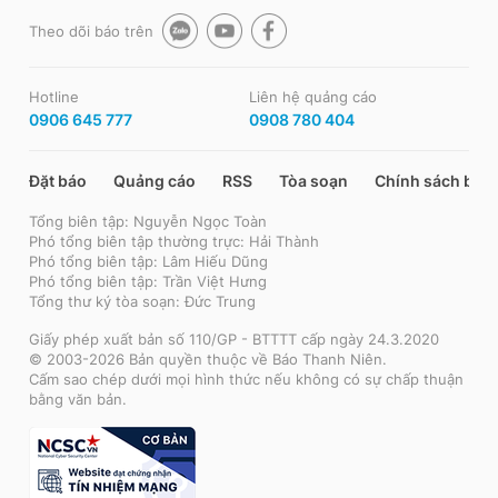
Theo dõi báo trên
Hotline
Liên hệ quảng cáo
0906 645 777
0908 780 404
Đặt báo
Quảng cáo
RSS
Tòa soạn
Chính sách bảo
Tổng biên tập: Nguyễn Ngọc Toàn
Phó tổng biên tập thường trực: Hải Thành
Phó tổng biên tập: Lâm Hiếu Dũng
Phó tổng biên tập: Trần Việt Hưng
Tổng thư ký tòa soạn: Đức Trung
Giấy phép xuất bản số 110/GP - BTTTT cấp ngày 24.3.2020
© 2003-2026 Bản quyền thuộc về Báo Thanh Niên.
Cấm sao chép dưới mọi hình thức nếu không có sự chấp thuận
bằng văn bản.