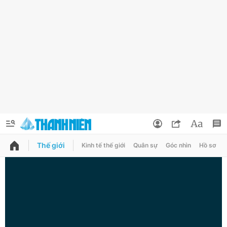
Thế giới
Kinh tế thế giới
Quân sự
Góc nhìn
Hồ sơ
QUẢNG CÁO
ĐẶT BÁO
Thông tin tài khoản
Đổi mật khẩu
Chuyên mục
Tin đã lưu