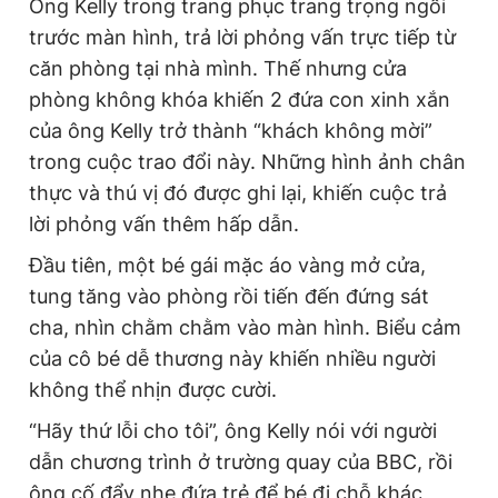
Ông Kelly trong trang phục trang trọng ngồi
Giấy phép xuất bản số 110/GP - BTTTT cấp ngày 24.3.2020
trước màn hình, trả lời phỏng vấn trực tiếp từ
© 2003-2026 Bản quyền thuộc về Báo Thanh Niên. Cấm sao
chép dưới mọi hình thức nếu không có sự chấp thuận bằng văn
căn phòng tại nhà mình. Thế nhưng cửa
bản. Phát triển bởi ePi Technologies, JSC.
phòng không khóa khiến 2 đứa con xinh xắn
của ông Kelly trở thành “khách không mời”
trong cuộc trao đổi này. Những hình ảnh chân
thực và thú vị đó được ghi lại, khiến cuộc trả
lời phỏng vấn thêm hấp dẫn.
Đầu tiên, một bé gái mặc áo vàng mở cửa,
tung tăng vào phòng rồi tiến đến đứng sát
cha, nhìn chằm chằm vào màn hình. Biểu cảm
của cô bé dễ thương này khiến nhiều người
không thể nhịn được cười.
“Hãy thứ lỗi cho tôi”, ông Kelly nói với người
dẫn chương trình ở trường quay của BBC, rồi
ông cố đẩy nhẹ đứa trẻ để bé đi chỗ khác