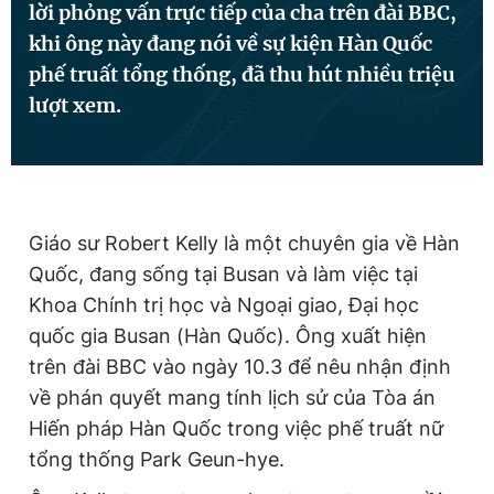
lời phỏng vấn trực tiếp của cha trên đài BBC,
khi ông này đang nói về sự kiện Hàn Quốc
phế truất tổng thống, đã thu hút nhiều triệu
Đọc Thanh Niên trên điện thoại
lượt xem.
Theo dõi báo trên
Giáo sư Robert Kelly là một chuyên gia về Hàn
Quốc, đang sống tại Busan và làm việc tại
Hotline
Liên hệ quảng cáo
0906 645 777
0908 780 404
Khoa Chính trị học và Ngoại giao, Đại học
quốc gia Busan (Hàn Quốc). Ông xuất hiện
Đặt báo
Quảng cáo
RSS
Tòa soạn
Chính sách bảo
trên đài BBC vào ngày 10.3 để nêu nhận định
về phán quyết mang tính lịch sử của Tòa án
Tổng biên tập: Nguyễn Ngọc Toàn
Phó tổng biên tập thường trực: Hải Thành
Hiến pháp Hàn Quốc trong việc phế truất nữ
Phó tổng biên tập: Lâm Hiếu Dũng
tổng thống Park Geun-hye.
Phó tổng biên tập: Trần Việt Hưng
Tổng thư ký tòa soạn: Đức Trung