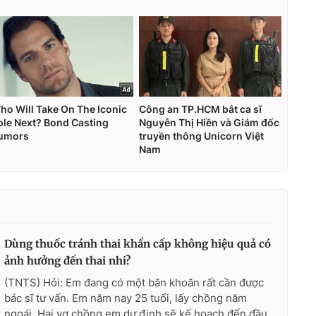
Dùng thuốc tránh thai khẩn cấp không hiệu quả có
ảnh hưởng đến thai nhi?
(TNTS) Hỏi: Em đang có một băn khoăn rất cần được
bác sĩ tư vấn. Em năm nay 25 tuổi, lấy chồng năm
ngoái. Hai vợ chồng em dự định sẽ kế hoạch đến đầu