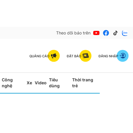
Theo dõi báo trên
QUẢNG CÁO
ĐẶT BÁO
ĐĂNG NHẬP
Công
Tiêu
Thời trang
Xe
Video
nghệ
dùng
trẻ