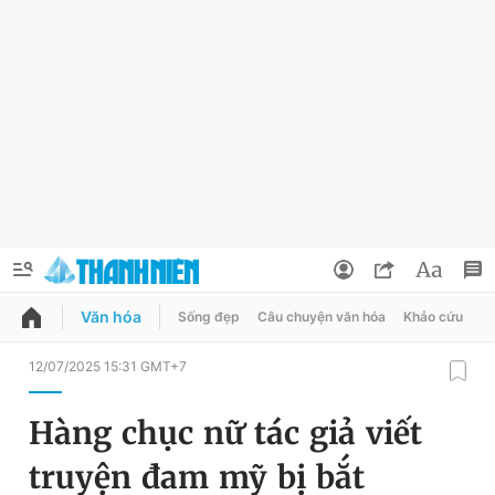
Văn hóa
Sống đẹp
Câu chuyện văn hóa
Khảo cứu
X
QUẢNG CÁO
ĐẶT BÁO
12/07/2025 15:31 GMT+7
Thông tin tài khoản
Hàng chục nữ tác giả viết
Đổi mật khẩu
Chuyên mục
truyện đam mỹ bị bắt
Tin đã lưu