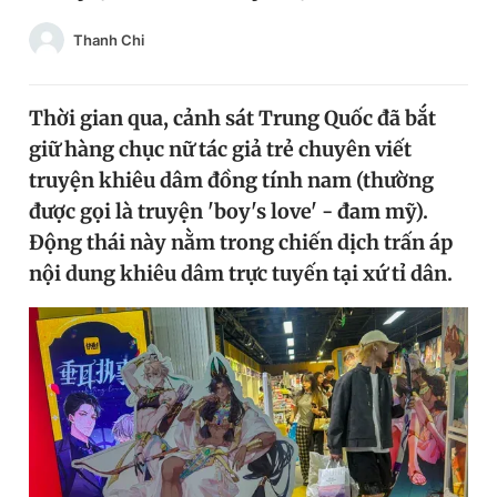
Chuyên mục khác
Thanh Chi
Tin đã xem
Chào ngày mới
Tin 24h
Đăng xuất
Thời gian qua, cảnh sát Trung Quốc đã bắt
Tin thị trường
Tin 360
giữ hàng chục nữ tác giả trẻ chuyên viết
truyện khiêu dâm đồng tính nam (thường
được gọi là truyện 'boy's love' - đam mỹ).
Video
Magazine
Động thái này nằm trong chiến dịch trấn áp
nội dung khiêu dâm trực tuyến tại xứ tỉ dân.
Sản phẩm khác
Tiện ích
Bạn cần biết
Thông tin tòa soạn
Liên hệ quảng cáo