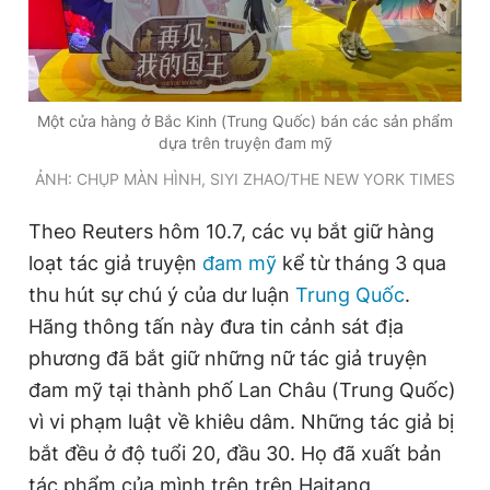
Đọc Thanh Niên trên điện thoại
Một cửa hàng ở Bắc Kinh (Trung Quốc) bán các sản phẩm
dựa trên truyện đam mỹ
ẢNH: CHỤP MÀN HÌNH, SIYI ZHAO/THE NEW YORK TIMES
Theo dõi báo trên
Theo Reuters hôm 10.7, các vụ bắt giữ hàng
loạt tác giả truyện
đam mỹ
kể từ tháng 3 qua
Hotline
Liên hệ quảng cáo
thu hút sự chú ý của dư luận
Trung Quốc
.
0906 645 777
0908 780 404
Hãng thông tấn này đưa tin cảnh sát địa
Đặt báo
Quảng cáo
RSS
Tòa soạn
Chính sách bảo
phương đã bắt giữ những nữ tác giả truyện
đam mỹ tại thành phố Lan Châu (Trung Quốc)
Tổng biên tập: Nguyễn Ngọc Toàn
Phó tổng biên tập thường trực: Hải Thành
vì vi phạm luật về khiêu dâm. Những tác giả bị
Phó tổng biên tập: Lâm Hiếu Dũng
bắt đều ở độ tuổi 20, đầu 30. Họ đã xuất bản
Phó tổng biên tập: Trần Việt Hưng
Tổng thư ký tòa soạn: Đức Trung
tác phẩm của mình trên trên Haitang