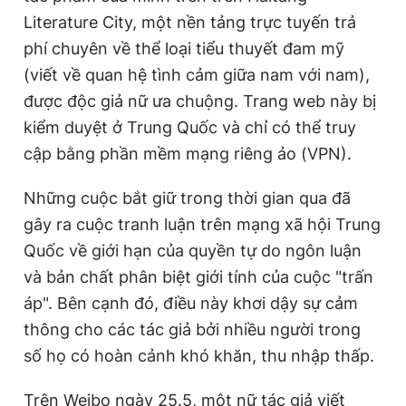
Giấy phép xuất bản số 110/GP - BTTTT cấp ngày 24.3.2020
Literature City, một nền tảng trực tuyến trả
© 2003-2026 Bản quyền thuộc về Báo Thanh Niên. Cấm sao
phí chuyên về thể loại tiểu thuyết đam mỹ
chép dưới mọi hình thức nếu không có sự chấp thuận bằng văn
bản. Phát triển bởi ePi Technologies, JSC.
(viết về quan hệ tình cảm giữa nam với nam),
được độc giả nữ ưa chuộng. Trang web này bị
kiểm duyệt ở Trung Quốc và chỉ có thể truy
cập bằng phần mềm mạng riêng ảo (VPN).
Những cuộc bắt giữ trong thời gian qua đã
gây ra cuộc tranh luận trên mạng xã hội Trung
Quốc về giới hạn của quyền tự do ngôn luận
và bản chất phân biệt giới tính của cuộc "trấn
áp". Bên cạnh đó, điều này khơi dậy sự cảm
thông cho các tác giả bởi nhiều người trong
số họ có hoàn cảnh khó khăn, thu nhập thấp.
Trên Weibo ngày 25.5, một nữ tác giả viết