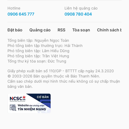
Hotline
Liên hệ quảng cáo
0906 645 777
0908 780 404
Đặt báo
Quảng cáo
RSS
Tòa soạn
Chính sách bảo
Tổng biên tập: Nguyễn Ngọc Toàn
Phó tổng biên tập thường trực: Hải Thành
Phó tổng biên tập: Lâm Hiếu Dũng
Phó tổng biên tập: Trần Việt Hưng
Tổng thư ký tòa soạn: Đức Trung
Giấy phép xuất bản số 110/GP - BTTTT cấp ngày 24.3.2020
© 2003-2026 Bản quyền thuộc về Báo Thanh Niên.
Cấm sao chép dưới mọi hình thức nếu không có sự chấp thuận
bằng văn bản.