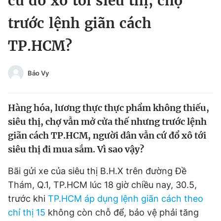
cứ đổ xô tới siêu thị, chợ
Chuyên mục khác
trước lệnh giãn cách
Tin đã xem
Chào ngày mới
Tin 24h
TP.HCM?
Đăng xuất
Tin thị trường
Tin 360
Bảo Vy
Video
Magazine
Hàng hóa, lương thực thực phẩm không thiếu,
siêu thị, chợ vẫn mở cửa thế nhưng trước lệnh
Sản phẩm khác
giãn cách TP.HCM, người dân vẫn cứ đổ xô tới
siêu thị đi mua sắm. Vì sao vậy?
Tiện ích
Bạn cần biết
Bãi gửi xe của siêu thị B.H.X trên đường Đề
Thông tin tòa soạn
Liên hệ quảng cáo
Thám, Q.1, TP.HCM lúc 18 giờ chiều nay, 30.5,
trước khi
TP.HCM áp dụng lệnh giãn cách theo
chỉ thị 15
không còn chỗ để, bảo vệ phải tăng