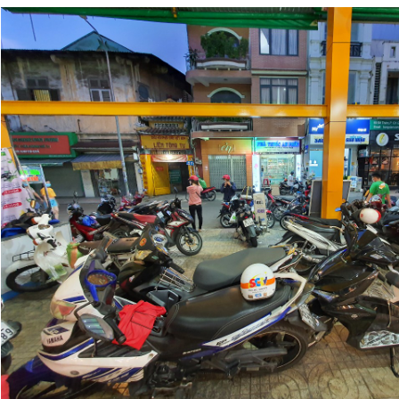
Giấy phép xuất bản số 110/GP - BTTTT cấp ngày 24.3.2020
© 2003-2026 Bản quyền thuộc về Báo Thanh Niên. Cấm sao
chép dưới mọi hình thức nếu không có sự chấp thuận bằng văn
bản. Phát triển bởi ePi Technologies, JSC.