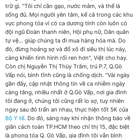
trữ gì. "Tôi chỉ cần gạo, nước mắm, và thế là
sống đủ. Mọi người yên tâm, kể cả trong các khu
vực phong tỏa vì có ca dương tính còn luôn có
đội ngũ Đoàn thanh niên, Hội phụ nữ, Dân quân
tự vệ... giúp chúng ta đi mua hàng hóa mà. Do
đó, đừng hoảng sợ và đổ xô đi siêu thị lúc này,
càng khiến tình hình rối ren hơn", Việt cho hay.
Còn chị Nguyễn Thị Thùy Trâm, trú P.7, Q.Gò
Vấp nói, bình tĩnh cũng là chống dịch. "Vài ngày
gần đây, cập nhật thông tin về ca nhiễm ngày
càng tăng, nhiều nhất ở Q.Gò Vấp, nơi gia đình
tôi đang ở, chúng tôi cũng rất lo sợ, tuy nhiên
ngay sau đó trấn an nhau, thực hiện tốt 5K của
Bộ Y tế
. Do đó, sáng nay khi nhận thông báo về
giãn cách toàn TP.HCM theo chỉ thị 15, đặc biệt
là phong tỏa Q. Gò Vấp, gia đình tôi vẫn bình