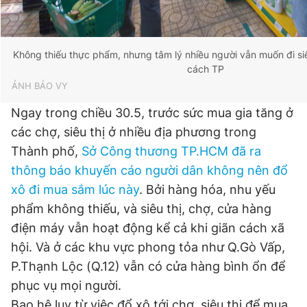
Không thiếu thực phẩm, nhưng tâm lý nhiều người vẫn muốn đi siêu
cách TP
ẢNH BẢO VY
Ngay trong chiều 30.5, trước sức mua gia tăng ở
các chợ, siêu thị ở nhiều địa phương trong
Thành phố,
Sở Công thương TP.HCM đã ra
thông báo khuyến cáo người dân không nên đổ
xô đi mua sắm lúc này
. Bởi hàng hóa, nhu yếu
phẩm không thiếu, và siêu thị, chợ, cửa hàng
điện máy vẫn hoạt động kể cả khi giãn cách xã
hội. Và ở các khu vực phong tỏa như Q.Gò Vấp,
P.Thạnh Lộc (Q.12) vẫn có cửa hàng bình ổn để
phục vụ mọi người.
Bao hệ lụy từ việc đổ xô tới chợ, siêu thị để mua