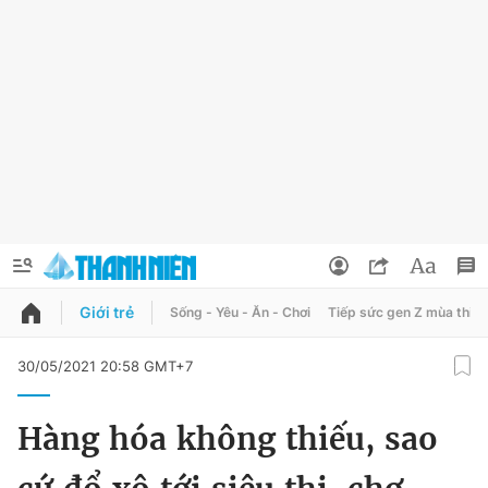
Giới trẻ
Sống - Yêu - Ăn - Chơi
Tiếp sức gen Z mùa thi
QUẢNG CÁO
ĐẶT BÁO
30/05/2021 20:58 GMT+7
Thông tin tài khoản
Hàng hóa không thiếu, sao
Đổi mật khẩu
Chuyên mục
Tin đã lưu