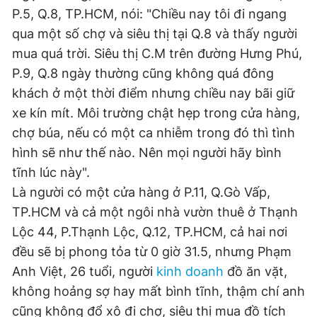
P.5, Q.8, TP.HCM, nói: "Chiều nay tôi đi ngang
qua một số chợ và siêu thị tại Q.8 và thấy người
mua quá trời. Siêu thị C.M trên đường Hưng Phú,
P.9, Q.8 ngày thường cũng không quá đông
khách ở một thời điểm nhưng chiều nay bãi giữ
xe kín mít. Môi trường chật hẹp trong cửa hàng,
chợ búa, nếu có một ca nhiễm trong đó thì tình
hình sẽ như thế nào. Nên mọi người hãy bình
tĩnh lúc này".
Là người có một cửa hàng ở P.11, Q.Gò Vấp,
TP.HCM và cả một ngôi nhà vườn thuê ở Thạnh
Lộc 44, P.Thạnh Lộc, Q.12, TP.HCM, cả hai nơi
đều sẽ bị phong tỏa từ 0 giờ 31.5, nhưng Phạm
Anh Việt, 26 tuổi, người
kinh doanh
đồ ăn vặt,
không hoảng sợ hay mất bình tĩnh, thậm chí anh
cũng không đổ xô đi chợ, siêu thị mua đồ tích