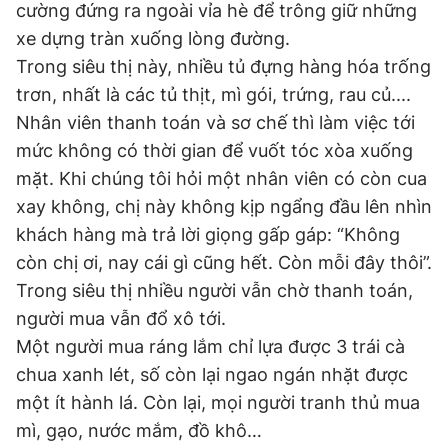
cường đứng ra ngoài vỉa hè để trông giữ những
xe dựng tràn xuống lòng đường.
Trong siêu thị này, nhiều tủ đựng hàng hóa trống
Đọc Thanh Niên trên điện thoại
trơn, nhất là các tủ thịt, mì gói, trứng, rau củ....
Nhân viên thanh toán và sơ chế thì làm việc tới
mức không có thời gian để vuốt tóc xòa xuống
mặt. Khi chúng tôi hỏi một nhân viên có còn cua
Theo dõi báo trên
xay không, chị này không kịp ngẩng đầu lên nhìn
khách hàng mà trả lời giọng gấp gáp: “Không
Hotline
Liên hệ quảng cáo
còn chị ơi, nay cái gì cũng hết. Còn mỗi đây thôi”.
0906 645 777
0908 780 404
Trong siêu thị nhiều người vẫn chờ thanh toán,
người mua vẫn đổ xô tới.
Đặt báo
Quảng cáo
RSS
Tòa soạn
Chính sách bảo
Một người mua ráng lắm chỉ lựa được 3 trái cà
Tổng biên tập: Nguyễn Ngọc Toàn
chua xanh lét, số còn lại ngao ngán nhặt được
Phó tổng biên tập thường trực: Hải Thành
Phó tổng biên tập: Lâm Hiếu Dũng
một ít hành lá. Còn lại, mọi người tranh thủ mua
Phó tổng biên tập: Trần Việt Hưng
mì, gạo, nước mắm, đồ khô…
Tổng thư ký tòa soạn: Đức Trung