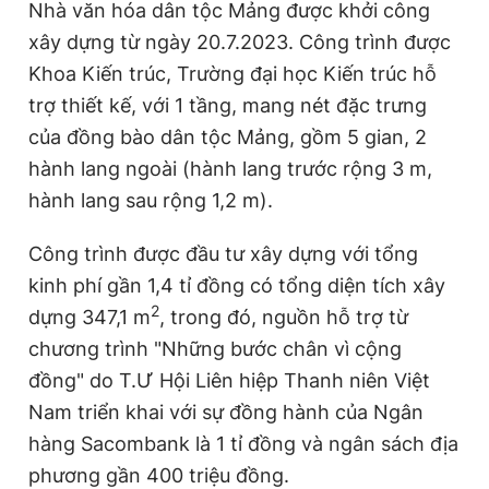
Nhà văn hóa dân tộc Mảng được khởi công
Giấy phép xuất bản số 110/GP - BTTTT cấp ngày 24.3.2020
xây dựng từ ngày 20.7.2023. Công trình được
© 2003-2026 Bản quyền thuộc về Báo Thanh Niên. Cấm sao
chép dưới mọi hình thức nếu không có sự chấp thuận bằng văn
Khoa Kiến trúc, Trường đại học Kiến trúc hỗ
bản. Phát triển bởi ePi Technologies, JSC.
trợ thiết kế, với 1 tầng, mang nét đặc trưng
của đồng bào dân tộc Mảng, gồm 5 gian, 2
hành lang ngoài (hành lang trước rộng 3 m,
hành lang sau rộng 1,2 m).
Công trình được đầu tư xây dựng với tổng
kinh phí gần 1,4 tỉ đồng có tổng diện tích xây
2
dựng 347,1 m
, trong đó, nguồn hỗ trợ từ
chương trình "Những bước chân vì cộng
đồng" do T.Ư Hội Liên hiệp Thanh niên Việt
Nam triển khai với sự đồng hành của Ngân
hàng Sacombank là 1 tỉ đồng và ngân sách địa
phương gần 400 triệu đồng.