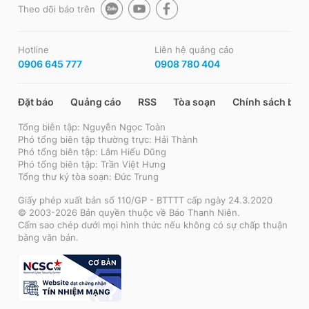
Theo dõi báo trên
Hotline
Liên hệ quảng cáo
0906 645 777
0908 780 404
Đặt báo
Quảng cáo
RSS
Tòa soạn
Chính sách bảo
Tổng biên tập: Nguyễn Ngọc Toàn
Phó tổng biên tập thường trực: Hải Thành
Phó tổng biên tập: Lâm Hiếu Dũng
Phó tổng biên tập: Trần Việt Hưng
Tổng thư ký tòa soạn: Đức Trung
Giấy phép xuất bản số 110/GP - BTTTT cấp ngày 24.3.2020
© 2003-2026 Bản quyền thuộc về Báo Thanh Niên.
Cấm sao chép dưới mọi hình thức nếu không có sự chấp thuận
bằng văn bản.