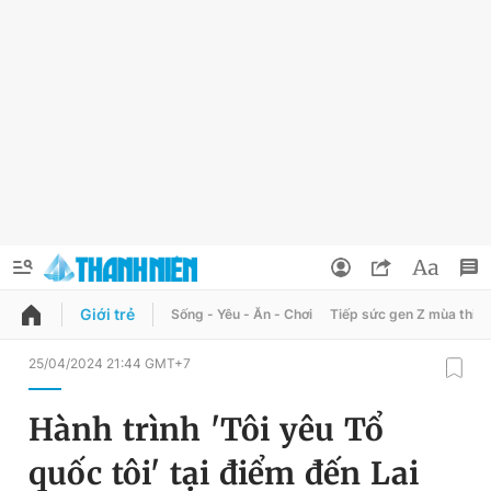
Giới trẻ
Sống - Yêu - Ăn - Chơi
Tiếp sức gen Z mùa thi
QUẢNG CÁO
ĐẶT BÁO
25/04/2024 21:44 GMT+7
Thông tin tài khoản
Hành trình 'Tôi yêu Tổ
Đổi mật khẩu
Chuyên mục
quốc tôi' tại điểm đến Lai
Tin đã lưu