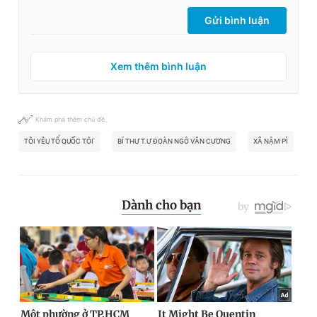
Gửi bình luận
Xem thêm bình luận
Khám phá thêm chủ đề
TÔI YÊU TỔ QUỐC TÔI'
BÍ THƯ T.Ư ĐOÀN NGÔ VĂN CƯƠNG
XÃ NẬM PÌ
D