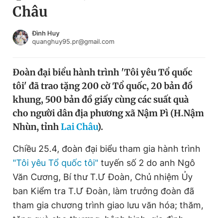
Châu
Chuyên mục khác
Tin đã xem
Chào ngày mới
Tin 24h
Đình Huy
quanghuy95.pr@gmail.com
Đăng xuất
Tin thị trường
Tin 360
Đoàn đại biểu hành trình 'Tôi yêu Tổ quốc
tôi' đã trao tặng 200 cờ Tổ quốc, 20 bản đồ
Video
Magazine
khung, 500 bản đồ giấy cùng các suất quà
cho người dân địa phương xã Nậm Pì (H.Nậm
Nhùn, tỉnh
Lai Châu
).
Sản phẩm khác
Tiện ích
Chiều 25.4, đoàn đại biểu tham gia hành trình
Bạn cần biết
"Tôi yêu Tổ quốc tôi"
tuyến số 2 do anh Ngô
Văn Cương, Bí thư T.Ư Đoàn, Chủ nhiệm Ủy
Thông tin tòa soạn
Liên hệ quảng cáo
ban Kiểm tra T.Ư Đoàn, làm trưởng đoàn đã
tham gia chương trình giao lưu văn hóa; thăm,