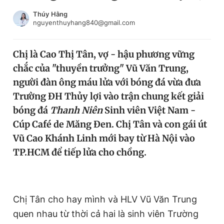
Chuyên mục khác
Thúy Hằng
Tin đã xem
nguyenthuyhang840@gmail.com
Chào ngày mới
Tin 24h
Đăng xuất
Chị là Cao Thị Tân, vợ - hậu phương vững
Tin thị trường
Tin 360
chắc của "thuyền trưởng" Vũ Văn Trung,
người đàn ông máu lửa với bóng đá vừa đưa
Video
Magazine
Trường ĐH Thủy lợi vào trận chung kết giải
bóng đá
Thanh Niên
Sinh viên Việt Nam -
Cúp Café de Măng Đen. Chị Tân và con gái út
Sản phẩm khác
Vũ Cao Khánh Linh mới bay từ Hà Nội vào
TP.HCM để tiếp lửa cho chồng.
Tiện ích
Bạn cần biết
Thông tin tòa soạn
Liên hệ quảng cáo
Chị Tân cho hay mình và HLV Vũ Văn Trung
quen nhau từ thời cả hai là sinh viên Trường