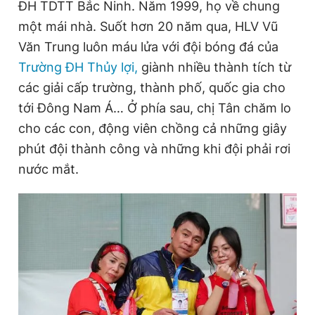
ĐH TDTT Bắc Ninh. Năm 1999, họ về chung
một mái nhà. Suốt hơn 20 năm qua, HLV Vũ
Văn Trung luôn máu lửa với đội bóng đá của
Đọc Thanh Niên trên điện thoại
Trường ĐH Thủy lợi,
giành nhiều thành tích từ
các giải cấp trường, thành phố, quốc gia cho
tới Đông Nam Á… Ở phía sau, chị Tân chăm lo
cho các con, động viên chồng cả những giây
Theo dõi báo trên
phút đội thành công và những khi đội phải rơi
nước mắt.
Hotline
Liên hệ quảng cáo
0906 645 777
0908 780 404
Đặt báo
Quảng cáo
RSS
Tòa soạn
Chính sách bảo
Tổng biên tập: Nguyễn Ngọc Toàn
Phó tổng biên tập thường trực: Hải Thành
Phó tổng biên tập: Lâm Hiếu Dũng
Phó tổng biên tập: Trần Việt Hưng
Tổng thư ký tòa soạn: Đức Trung