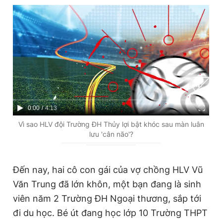
C
0:00
/
D
4:13
u
u
Vì sao HLV đội Trường ĐH Thủy lợi bật khóc sau màn luân
lưu 'cân não'?
r
r
r
a
e
t
Đến nay, hai cô con gái của vợ chồng HLV Vũ
Văn Trung đã lớn khôn, một bạn đang là sinh
n
i
viên năm 2 Trường ĐH Ngoại thương, sắp tới
t
o
đi du học. Bé út đang học lớp 10 Trường THPT
T
n