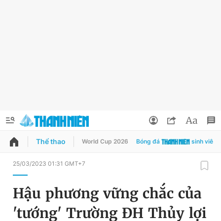
Thể thao
World Cup 2026
Bóng đá
sinh viên
QUẢNG CÁO
ĐẶT BÁO
25/03/2023 01:31 GMT+7
Thông tin tài khoản
Hậu phương vững chắc của
Đổi mật khẩu
Chuyên mục
'tướng' Trường ĐH Thủy lợi
Tin đã lưu