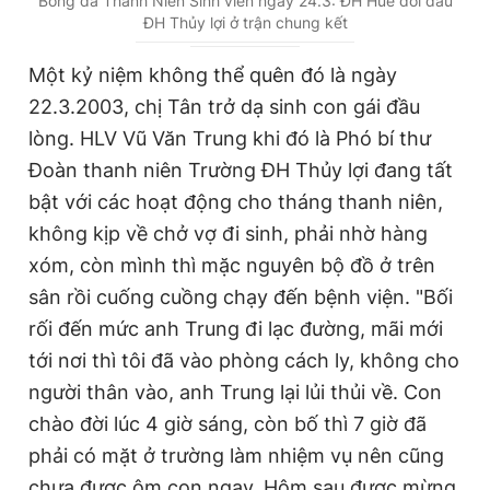
Bóng đá Thanh Niên Sinh viên ngày 24.3: ĐH Huế đối đầu
ĐH Thủy lợi ở trận chung kết
u
u
r
r
Một kỷ niệm không thể quên đó là ngày
r
a
22.3.2003, chị Tân trở dạ sinh con gái đầu
e
t
lòng. HLV Vũ Văn Trung khi đó là Phó bí thư
n
i
Đoàn thanh niên Trường ĐH Thủy lợi đang tất
t
o
bật với các hoạt động cho tháng thanh niên,
T
n
không kịp về chở vợ đi sinh, phải nhờ hàng
i
xóm, còn mình thì mặc nguyên bộ đồ ở trên
sân rồi cuống cuồng chạy đến bệnh viện. "Bối
m
rối đến mức anh Trung đi lạc đường, mãi mới
e
tới nơi thì tôi đã vào phòng cách ly, không cho
người thân vào, anh Trung lại lủi thủi về. Con
chào đời lúc 4 giờ sáng, còn bố thì 7 giờ đã
phải có mặt ở trường làm nhiệm vụ nên cũng
chưa được ôm con ngay. Hôm sau được mừng