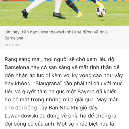
Giấy phép xuất bản số 110/GP - BTTTT cấp ngày 24.3.2020
© 2003-2026 Bản quyền thuộc về Báo Thanh Niên. Cấm sao
chép dưới mọi hình thức nếu không có sự chấp thuận bằng văn
bản. Phát triển bởi ePi Technologies, JSC.
Lần này, tiền đạo Lewandowski (phải) sẽ đứng về phía
Barcelona
REUTERS
Rạng sáng mai, mọi người sẽ chờ xem liệu đội
Barcelona này có sẵn sàng về mặt tinh thần để
đón nhận áp lực đi kèm với kỳ vọng cao như vậy
hay không. “Blaugrana” cần phải thi đấu với mục
tiêu và quyết tâm hạ gục một Bayern đã khiến
họ bẽ mặt trong những mùa giải qua. May mắn
cho đội bóng Tây Ban Nha khi giờ đây
Lewandowski đã đứng về phía họ để chống lại
đội bóng cũ của anh. Một sự khác biệt nữa là