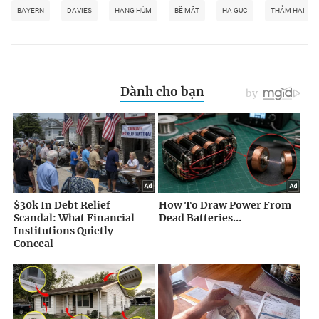
BAYERN
DAVIES
HANG HÙM
BẼ MẶT
HẠ GỤC
THẢM HẠI