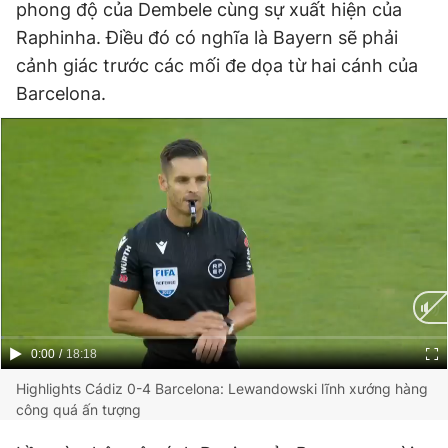
phong độ của Dembele cùng sự xuất hiện của
Raphinha. Điều đó có nghĩa là Bayern sẽ phải
cảnh giác trước các mối đe dọa từ hai cánh của
Barcelona.
Current
0:00
/
Duration
18:18
Time
Highlights Cádiz 0-4 Barcelona: Lewandowski lĩnh xướng hàng
công quá ấn tượng