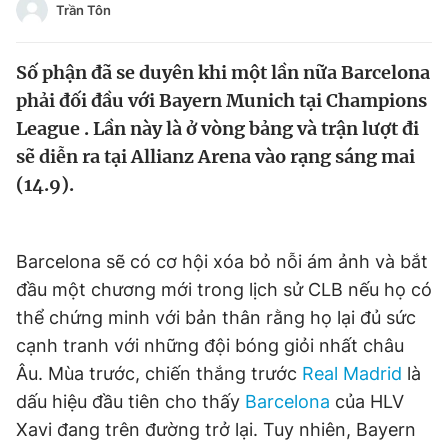
Trần Tôn
Chuyên mục khác
Tin đã xem
Chào ngày mới
Tin 24h
Số phận đã se duyên khi một lần nữa Barcelona
phải đối đầu với Bayern Munich tại Champions
Đăng xuất
League . Lần này là ở vòng bảng và trận lượt đi
Tin thị trường
Tin 360
sẽ diễn ra tại Allianz Arena vào rạng sáng mai
(14.9).
Video
Magazine
Barcelona sẽ có cơ hội xóa bỏ nỗi ám ảnh và bắt
Sản phẩm khác
đầu một chương mới trong lịch sử CLB nếu họ có
Tiện ích
Bạn cần biết
thể chứng minh với bản thân rằng họ lại đủ sức
cạnh tranh với những đội bóng giỏi nhất châu
Thông tin tòa soạn
Liên hệ quảng cáo
Âu. Mùa trước, chiến thắng trước
Real Madrid
là
dấu hiệu đầu tiên cho thấy
Barcelona
của HLV
Xavi đang trên đường trở lại. Tuy nhiên, Bayern