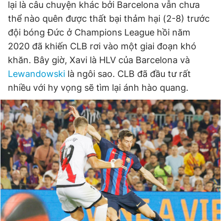
lại là câu chuyện khác bởi Barcelona vẫn chưa
thể nào quên được thất bại thảm hại (2-8) trước
đội bóng Đức ở Champions League hồi năm
Đọc Thanh Niên trên điện thoại
2020 đã khiến CLB rơi vào một giai đoạn khó
khăn. Bây giờ, Xavi là HLV của Barcelona và
Lewandowski
là ngôi sao. CLB đã đầu tư rất
nhiều với hy vọng sẽ tìm lại ánh hào quang.
Theo dõi báo trên
Hotline
Liên hệ quảng cáo
0906 645 777
0908 780 404
Đặt báo
Quảng cáo
RSS
Tòa soạn
Chính sách bảo
Tổng biên tập: Nguyễn Ngọc Toàn
Phó tổng biên tập thường trực: Hải Thành
Phó tổng biên tập: Lâm Hiếu Dũng
Phó tổng biên tập: Trần Việt Hưng
Tổng thư ký tòa soạn: Đức Trung