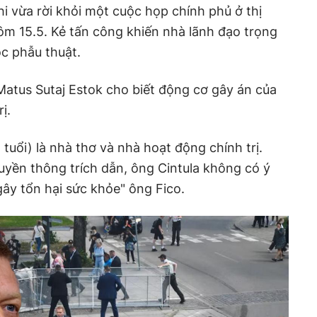
i vừa rời khỏi một cuộc họp chính phủ ở thị
ôm 15.5. Kẻ tấn công khiến nhà lãnh đạo trọng
ộc phẫu thuật.
Matus Sutaj Estok cho biết động cơ gây án của
ị.
 tuổi) là nhà thơ và nhà hoạt động chính trị.
ruyền thông trích dẫn, ông Cintula không có ý
gây tổn hại sức khỏe" ông Fico.