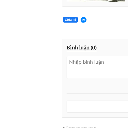
Chia sẻ
Bình luận (
0
)
Khám phá thêm chủ đề