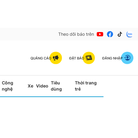
Theo dõi báo trên
QUẢNG CÁO
ĐẶT BÁO
ĐĂNG NHẬP
Công
Tiêu
Thời trang
Xe
Video
nghệ
dùng
trẻ