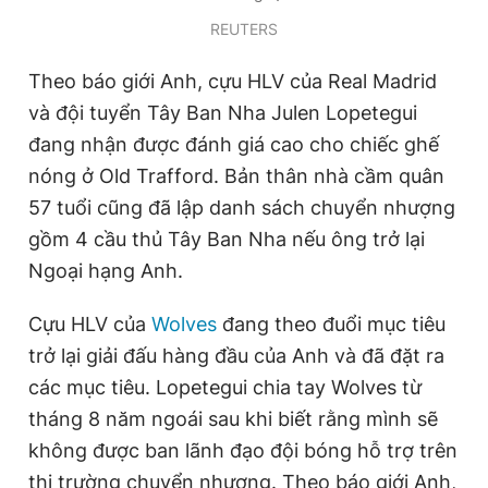
Giấy phép xuất bản số 110/GP - BTTTT cấp ngày 24.3.2020
REUTERS
© 2003-2026 Bản quyền thuộc về Báo Thanh Niên. Cấm sao
chép dưới mọi hình thức nếu không có sự chấp thuận bằng văn
Theo báo giới Anh, cựu HLV của Real Madrid
bản. Phát triển bởi ePi Technologies, JSC.
và đội tuyển Tây Ban Nha Julen Lopetegui
đang nhận được đánh giá cao cho chiếc ghế
nóng ở Old Trafford. Bản thân nhà cầm quân
57 tuổi cũng đã lập danh sách chuyển nhượng
gồm 4 cầu thủ Tây Ban Nha nếu ông trở lại
Ngoại hạng Anh.
Cựu HLV của
Wolves
đang theo đuổi mục tiêu
trở lại giải đấu hàng đầu của Anh và đã đặt ra
các mục tiêu. Lopetegui chia tay Wolves từ
tháng 8 năm ngoái sau khi biết rằng mình sẽ
không được ban lãnh đạo đội bóng hỗ trợ trên
thị trường chuyển nhượng. Theo báo giới Anh,