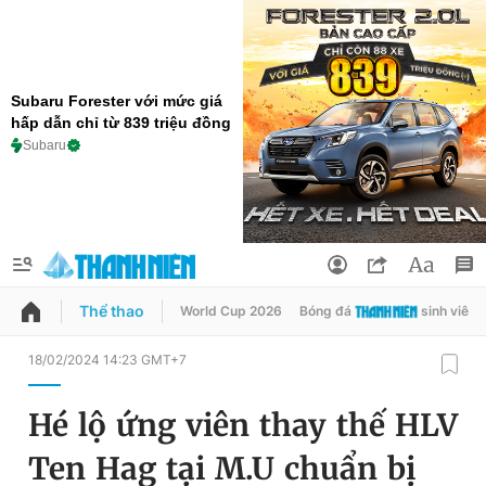
Subaru Forester với mức giá
hấp dẫn chỉ từ 839 triệu đồng
Subaru
Thể thao
World Cup 2026
Bóng đá
sinh viên
QUẢNG CÁO
ĐẶT BÁO
18/02/2024 14:23 GMT+7
Thông tin tài khoản
Hé lộ ứng viên thay thế HLV
Đổi mật khẩu
Chuyên mục
Ten Hag tại M.U chuẩn bị
Tin đã lưu