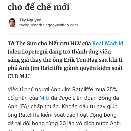
cho đế chế mới
Chuyên mục khác
Tin đã xem
Chào ngày mới
Tin 24h
Tây Nguyên
taynguyenthaingoc@yahoo.com
Đăng xuất
Tin thị trường
Tin 360
Tờ The Sun cho biết cựu HLV của
Real Madrid
Julen Lopetegui đang trở thành ứng viên
Video
Magazine
sáng giá thay thế ông Erik Ten Hag sau khi tỉ
phú Anh Jim Ratcliffe giành quyền kiểm soát
CLB M.U.
Sản phẩm khác
Tiện ích
Việc tỉ phú người Anh Jim Ratcliffe mua 25%
Bạn cần biết
cổ phần của
M.U
đã được Liên đoàn Bóng đá
Anh (FA) chấp thuận. Khoản đầu tư này giúp
Thông tin tòa soạn
Liên hệ quảng cáo
ông Ratcliffe kiểm soát các hoạt động bóng
đá tại đội bóng từng 20 lần vô địch nước Anh.