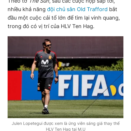
Theo tờ
The Sun
, sau các cuộc họp sắp tới,
nhiều khả năng
đội chủ sân Old Trafford
bắt
đầu một cuộc cải tổ lớn để tìm lại vinh quang,
Đọc Thanh Niên trên điện thoại
trong đó có vị trí của HLV Ten Hag.
Theo dõi báo trên
Hotline
Liên hệ quảng cáo
0906 645 777
0908 780 404
Đặt báo
Quảng cáo
RSS
Tòa soạn
Chính sách bảo
Tổng biên tập: Nguyễn Ngọc Toàn
Phó tổng biên tập thường trực: Hải Thành
Phó tổng biên tập: Lâm Hiếu Dũng
Phó tổng biên tập: Trần Việt Hưng
Julen Lopetegui được xem là ứng viên sáng giá thay thế
Tổng thư ký tòa soạn: Đức Trung
HLV Ten Hag tại M.U