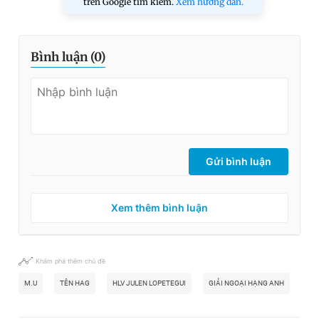
trên Google tìm kiếm.
Xem hướng dẫn.
Bình luận (
0
)
Gửi bình luận
Xem thêm bình luận
Khám phá thêm chủ đề
M.U
TÊN HAG
HLV JULEN LOPETEGUI
GIẢI NGOẠI HẠNG ANH
SÂ