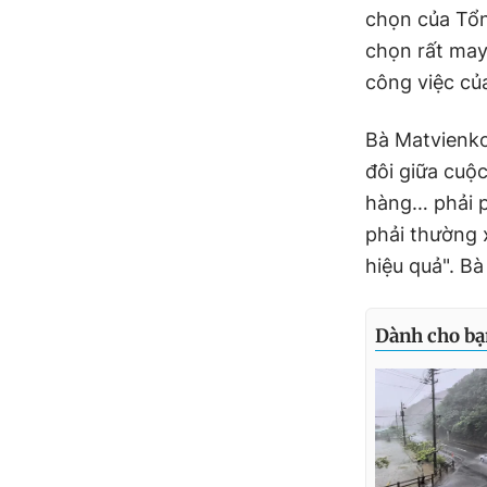
chọn của Tổn
chọn rất may
công việc của
Bà Matvienko
đôi giữa cuộ
hàng… phải p
phải thường 
hiệu quả". B