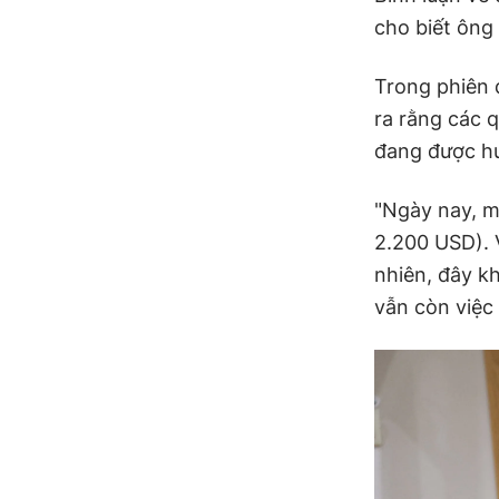
cho biết ông 
Trong phiên 
ra rằng các 
đang được h
"Ngày nay, m
2.200 USD). 
nhiên, đây k
vẫn còn việc 