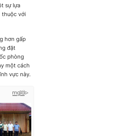
t sự lựa
 thuộc với
ng hơn gấp
ng đặt
uốc phòng
này một cách
ĩnh vực này.