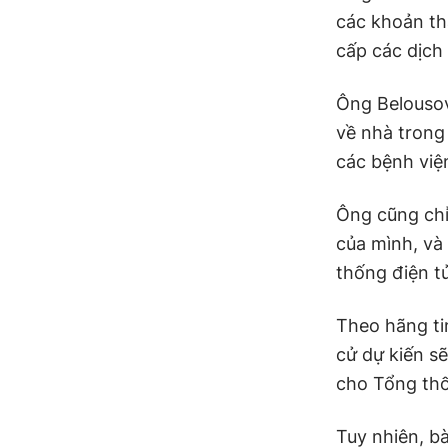
các khoản th
cấp các dịch 
Ông Belousov
về nhà trong
các bệnh việ
Ông cũng chỉ
của mình, và 
thống điện t
Theo hãng t
cử dự kiến s
cho Tổng thố
Tuy nhiên, b