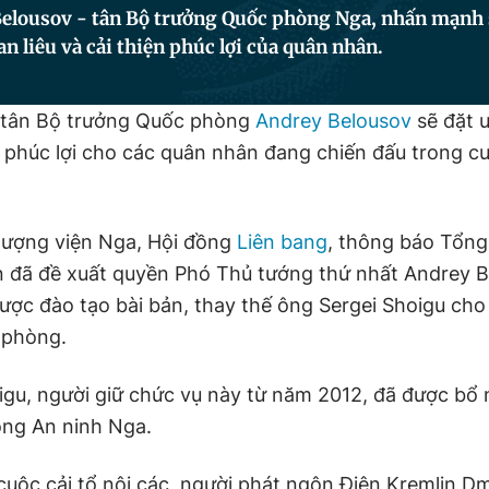
elousov - tân Bộ trưởng Quốc phòng Nga, nhấn mạnh s
n liêu và cải thiện phúc lợi của quân nhân.
tân Bộ trưởng Quốc phòng
Andrey Belousov
sẽ đặt ư
ện phúc lợi cho các quân nhân đang chiến đấu trong c
hượng viện Nga, Hội đồng
Liên bang
, thông báo Tổng
in đã đề xuất quyền Phó Thủ tướng thứ nhất Andrey 
ược đào tạo bài bản, thay thế ông Sergei Shoigu cho v
 phòng.
gu, người giữ chức vụ này từ năm 2012, đã được bổ
ồng An ninh Nga.
 cuộc cải tổ nội các, người phát ngôn Điện Kremlin D