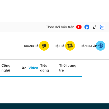
Theo dõi báo trên
QUẢNG CÁO
ĐẶT BÁO
ĐĂNG NHẬP
Công
Tiêu
Thời trang
Xe
Video
nghệ
dùng
trẻ