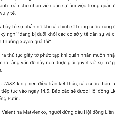
anh toán cho nhân viên dân sự làm việc trong quân đ
vụ y tế.
 bày tỏ sự phẫn nộ khi các binh sĩ trong cuộc xung 
 kỳ nghỉ "đang bị đuổi khỏi các cơ sở y tế dân sự và
n thường xuyên quá tải".
 ra thủ tục giấy tờ phức tạp khi quân nhân muốn nhận
cho rằng vấn đề này nên được giải quyết với sự trợ g
ử.
in
TASS
, khi phiên điều trần kết thúc, các cuộc thảo l
ẽ tiếp tục vào ngày 14.5. Báo cáo sẽ được Hội đồng L
ng Putin.
à Valentina Matvienko, người đứng đầu Hội đồng Liên 