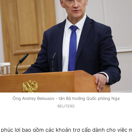
Ông Andrey Belousov - tân Bộ trưởng Quốc phòng Nga
REUTERS
 phúc lợi bao gồm các khoản trợ cấp dành cho việc 