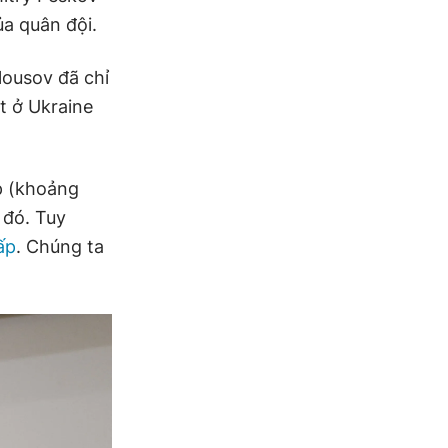
ủa quân đội.
lousov đã chỉ
t ở Ukraine
p (khoảng
 đó. Tuy
ấp
. Chúng ta