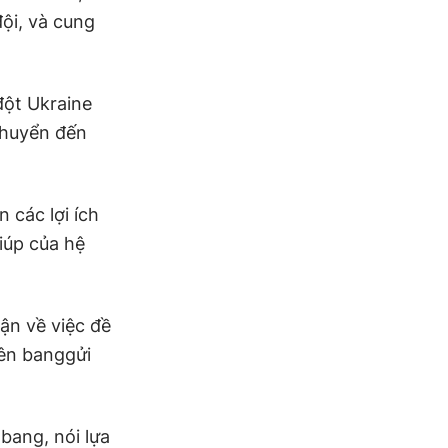
ội, và cung
đột Ukraine
 chuyển đến
 các lợi ích
iúp của hệ
uận về việc đề
iên banggửi
bang, nói lựa