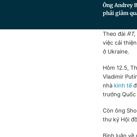
Ông Andrey B
phải giảm qua
Theo đài
RT,
việc cải thi
ở Ukraine.
Hôm 12.5, T
Vladimir Put
nhà
kinh tế
đ
trưởng Quốc
Còn ông Shoi
thư ký Hội đ
Bình luận về