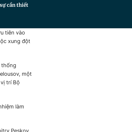
ự cần thiết
u tiên vào
uộc xung đột
 thống
Belousov, một
ị trí Bộ
 nhiệm làm
mitry Peskov