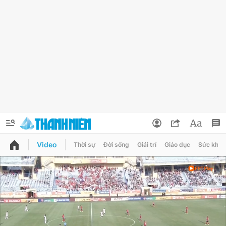
Video
Thời sự
Đời sống
Giải trí
Giáo dục
Sức khỏe
QUẢNG CÁO
ĐẶT BÁO
Thông tin tài khoản
Đổi mật khẩu
Chuyên mục
Tin đã lưu