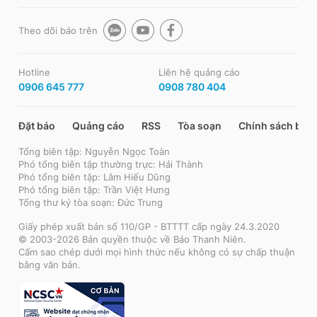
Theo dõi báo trên
Hotline
Liên hệ quảng cáo
0906 645 777
0908 780 404
Đặt báo
Quảng cáo
RSS
Tòa soạn
Chính sách bảo
Tổng biên tập: Nguyễn Ngọc Toàn
Phó tổng biên tập thường trực: Hải Thành
Phó tổng biên tập: Lâm Hiếu Dũng
Phó tổng biên tập: Trần Việt Hưng
Tổng thư ký tòa soạn: Đức Trung
Giấy phép xuất bản số 110/GP - BTTTT cấp ngày 24.3.2020
© 2003-2026 Bản quyền thuộc về Báo Thanh Niên.
Cấm sao chép dưới mọi hình thức nếu không có sự chấp thuận
bằng văn bản.