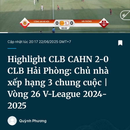
Chuyên mục khác
Tin đã xem
Chào ngày mới
Tin 24h
Đăng xuất
Tin thị trường
Tin 360
Current
0:12
/
Duration
3:14
Cập nhật lúc 20:17 22/06/2025 GMT+7
Time
Video
Magazine
Highlight CLB CAHN 2-0
CLB Hải Phòng: Chủ nhà
Sản phẩm khác
xếp hạng 3 chung cuộc |
Tiện ích
Bạn cần biết
Vòng 26 V-League 2024-
2025
Thông tin tòa soạn
Liên hệ quảng cáo
Quỳnh Phương