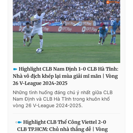
Giấy phép xuất bản số 110/GP - BTTTT cấp ngày 24.3.2020
© 2003-2026 Bản quyền thuộc về Báo Thanh Niên. Cấm sao
chép dưới mọi hình thức nếu không có sự chấp thuận bằng văn
bản. Phát triển bởi ePi Technologies, JSC.
Highlight CLB Nam Định 1-0 CLB Hà Tĩnh:
Nhà vô địch khép lại mùa giải mĩ mãn | Vòng
26 V-League 2024-2025
Những tình huống đáng chú ý nhất giữa CLB
Nam Định và CLB Hà Tĩnh trong khuôn khổ
vòng 26 V-League 2024-2025.
Highlight CLB Thể Công Viettel 2-0
CLB TP.HCM: Chủ nhà thắng dễ | Vòng