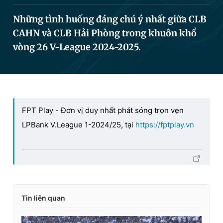
Những tình huống đáng chú ý nhất giữa CLB
CAHN và CLB Hải Phòng trong khuôn khổ
Đọc Thanh Niên trên điện thoại
vòng 26 V-League 2024-2025.
Theo dõi báo trên
FPT Play - Đơn vị duy nhất phát sóng trọn vẹn
LPBank V.League 1-2024/25, tại
https://fptplay.vn
Hotline
Liên hệ quảng cáo
0906 645 777
0908 780 404
Đặt báo
Quảng cáo
RSS
Tòa soạn
Chính sách bảo
Tổng biên tập: Nguyễn Ngọc Toàn
Phó tổng biên tập thường trực: Hải Thành
Tin liên quan
Phó tổng biên tập: Lâm Hiếu Dũng
Phó tổng biên tập: Trần Việt Hưng
Tổng thư ký tòa soạn: Đức Trung