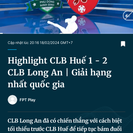
Chuyên mục khác
Tin đã xem
Chào ngày mới
Tin 24h
Đăng xuất
Tin thị trường
Tin 360
Current
0:04
/
Duration
3:11
Cập nhật lúc 20:16 18/02/2024 GMT+7
Time
Video
Magazine
Highlight CLB Huế 1 - 2
CLB Long An | Giải hạng
Sản phẩm khác
nhất quốc gia
Tiện ích
Bạn cần biết
FPT Play
Thông tin tòa soạn
Liên hệ quảng cáo
CLB Long An đã có chiến thắng với cách biệt
tối thiểu trước CLB Huế để tiếp tục bám đuổi