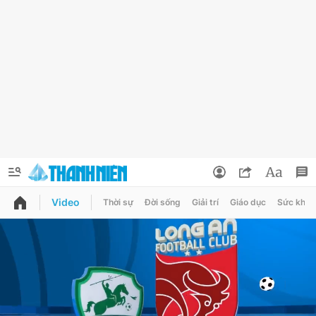
Video
Thời sự
Đời sống
Giải trí
Giáo dục
Sức khỏe
QUẢNG CÁO
ĐẶT BÁO
Thông tin tài khoản
Đổi mật khẩu
Chuyên mục
Tin đã lưu