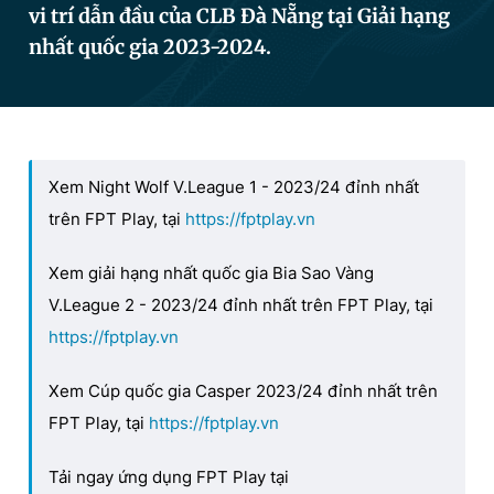
vi trí dẫn đầu của CLB Đà Nẵng tại Giải hạng
nhất quốc gia 2023-2024.
Đọc Thanh Niên trên điện thoại
Xem Night Wolf V.League 1 - 2023/24 đỉnh nhất
Theo dõi báo trên
trên FPT Play, tại
https://fptplay.vn
Xem giải hạng nhất quốc gia Bia Sao Vàng
Hotline
Liên hệ quảng cáo
0906 645 777
0908 780 404
V.League 2 - 2023/24 đỉnh nhất trên FPT Play, tại
https://fptplay.vn
Đặt báo
Quảng cáo
RSS
Tòa soạn
Chính sách bảo
Xem Cúp quốc gia Casper 2023/24 đỉnh nhất trên
Tổng biên tập: Nguyễn Ngọc Toàn
Phó tổng biên tập thường trực: Hải Thành
FPT Play, tại
https://fptplay.vn
Phó tổng biên tập: Lâm Hiếu Dũng
Phó tổng biên tập: Trần Việt Hưng
Tải ngay ứng dụng FPT Play tại
Tổng thư ký tòa soạn: Đức Trung