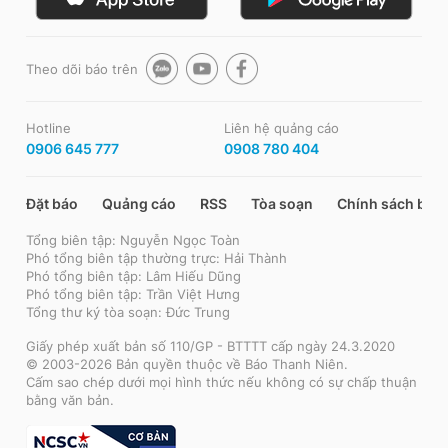
Theo dõi báo trên
Hotline
Liên hệ quảng cáo
0906 645 777
0908 780 404
Đặt báo
Quảng cáo
RSS
Tòa soạn
Chính sách bảo
Tổng biên tập: Nguyễn Ngọc Toàn
Phó tổng biên tập thường trực: Hải Thành
Phó tổng biên tập: Lâm Hiếu Dũng
Phó tổng biên tập: Trần Việt Hưng
Tổng thư ký tòa soạn: Đức Trung
Giấy phép xuất bản số 110/GP - BTTTT cấp ngày 24.3.2020
© 2003-2026 Bản quyền thuộc về Báo Thanh Niên.
Cấm sao chép dưới mọi hình thức nếu không có sự chấp thuận
bằng văn bản.