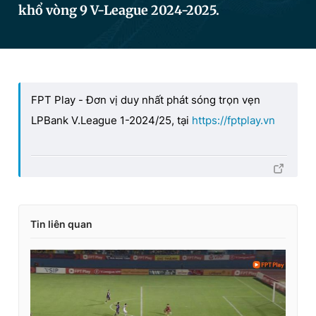
khổ vòng 9 V-League 2024-2025.
Đọc Thanh Niên trên điện thoại
FPT Play - Đơn vị duy nhất phát sóng trọn vẹn
LPBank V.League 1-2024/25, tại
https://fptplay.vn
Theo dõi báo trên
Hotline
Liên hệ quảng cáo
0906 645 777
0908 780 404
Tin liên quan
Đặt báo
Quảng cáo
RSS
Tòa soạn
Chính sách bảo
Tổng biên tập: Nguyễn Ngọc Toàn
Phó tổng biên tập thường trực: Hải Thành
Phó tổng biên tập: Lâm Hiếu Dũng
Phó tổng biên tập: Trần Việt Hưng
Tổng thư ký tòa soạn: Đức Trung