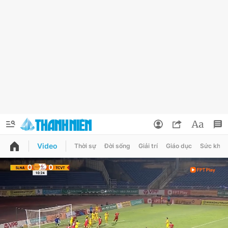
Video
Thời sự
Đời sống
Giải trí
Giáo dục
Sức khỏe
QUẢNG CÁO
ĐẶT BÁO
Thông tin tài khoản
Đổi mật khẩu
Chuyên mục
Tin đã lưu