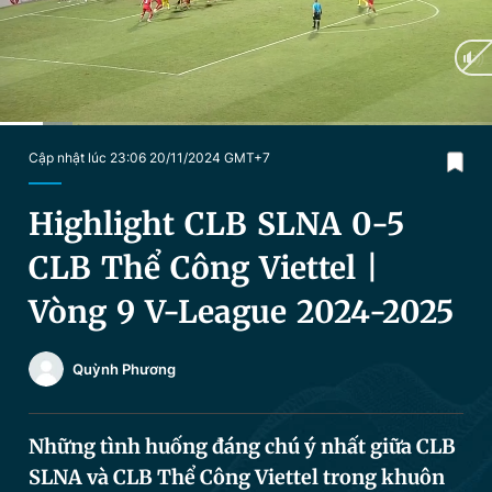
Chuyên mục khác
Tin đã xem
Chào ngày mới
Tin 24h
Đăng xuất
Tin thị trường
Tin 360
Current
0:17
/
Duration
3:15
Cập nhật lúc 23:06 20/11/2024 GMT+7
Time
Video
Magazine
Highlight CLB SLNA 0-5
CLB Thể Công Viettel |
Sản phẩm khác
Vòng 9 V-League 2024-2025
Tiện ích
Bạn cần biết
Quỳnh Phương
Thông tin tòa soạn
Liên hệ quảng cáo
Những tình huống đáng chú ý nhất giữa CLB
SLNA và CLB Thể Công Viettel trong khuôn