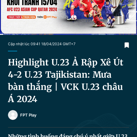
Chuyên mục khác
Tin đã xem
Chào ngày mới
Tin 24h
Đăng xuất
Tin thị trường
Tin 360
Current
0:05
/
Duration
3:08
Cập nhật lúc 09:41 18/04/2024 GMT+7
Time
Video
Magazine
Highlight U.23 Ả Rập Xê Út
4-2 U.23 Tajikistan: Mưa
Sản phẩm khác
bàn thắng | VCK U.23 châu
Tiện ích
Bạn cần biết
Á 2024
Thông tin tòa soạn
Liên hệ quảng cáo
FPT Play
Những tình huống đáng chú ý nhất giữa U.23