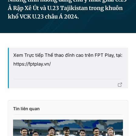
Ả Rập Xê Út và U.23 Tajikistan trong khuôn
khổ VCK U.23 châu Á 2024.
Đọc Thanh Niên trên điện thoại
Xem Trực tiếp Thể thao đỉnh cao trên FPT Play, tại:
Theo dõi báo trên
https://fptplay.vn/
Hotline
Liên hệ quảng cáo
0906 645 777
0908 780 404
Đặt báo
Quảng cáo
RSS
Tòa soạn
Chính sách bảo
Tin liên quan
Tổng biên tập: Nguyễn Ngọc Toàn
Phó tổng biên tập thường trực: Hải Thành
Phó tổng biên tập: Lâm Hiếu Dũng
Phó tổng biên tập: Trần Việt Hưng
Tổng thư ký tòa soạn: Đức Trung