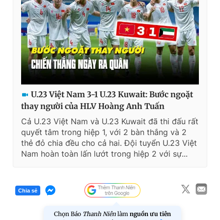
Giấy phép xuất bản số 110/GP - BTTTT cấp ngày 24.3.2020
© 2003-2026 Bản quyền thuộc về Báo Thanh Niên. Cấm sao
chép dưới mọi hình thức nếu không có sự chấp thuận bằng văn
bản. Phát triển bởi ePi Technologies, JSC.
U.23 Việt Nam 3-1 U.23 Kuwait: Bước ngoặt
thay người của HLV Hoàng Anh Tuấn
Cả U.23 Việt Nam và U.23 Kuwait đã thi đấu rất
quyết tâm trong hiệp 1, với 2 bàn thắng và 2
thẻ đỏ chia đều cho cả hai. Đội tuyển U.23 Việt
Nam hoàn toàn lấn lướt trong hiệp 2 với sự...
Chia sẻ
Chọn Báo
Thanh Niên
làm
nguồn ưu tiên