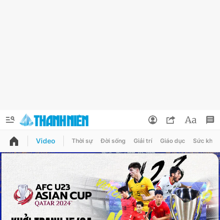
Video
Thời sự
Đời sống
Giải trí
Giáo dục
Sức khỏe
QUẢNG CÁO
ĐẶT BÁO
Thông tin tài khoản
Đổi mật khẩu
Chuyên mục
Tin đã lưu