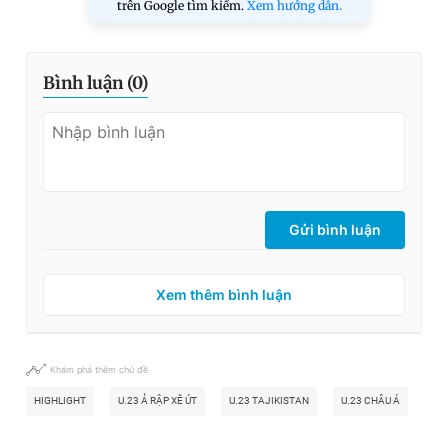
trên Google tìm kiếm.
Xem hướng dẫn.
Bình luận (
0
)
Gửi bình luận
Xem thêm bình luận
Khám phá thêm chủ đề
HIGHLIGHT
U.23 Ả RẬP XÊ ÚT
U.23 TAJIKISTAN
U.23 CHÂU Á
VÒ