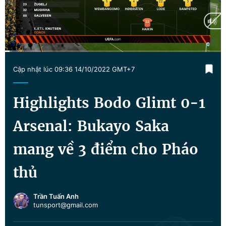
Chuyên mục khác
Tin đã xem
Chào ngày mới
Tin 24h
Đăng xuất
Current
0:13
/
Duration
10:10
Tin thị trường
Tin 360
Cập nhật lúc 09:36 14/10/2022 GMT+7
Time
Video
Magazine
Highlights Bodo Glimt 0-1
Arsenal: Bukayo Saka
Sản phẩm khác
mang về 3 điểm cho Pháo
Tiện ích
Bạn cần biết
thủ
Thông tin tòa soạn
Liên hệ quảng cáo
Trần Tuấn Anh
tunsport@gmail.com