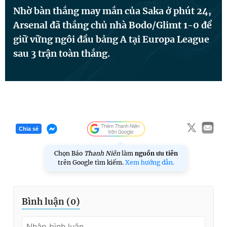
Nhờ bàn thắng may mắn của Saka ở phút 24,
Arsenal đã thắng chủ nhà Bodo/Glimt 1-0 để
Đọc Thanh Niên trên điện thoại
giữ vững ngôi đầu bảng A tại Europa League
sau 3 trận toàn thắng.
Theo dõi báo trên
Hotline
Liên hệ quảng cáo
Chia sẻ
0906 645 777
0908 780 404
Chọn Báo
Thanh Niên
làm
nguồn ưu tiên
trên Google tìm kiếm.
Xem hướng dẫn.
Đặt báo
Quảng cáo
RSS
Tòa soạn
Chính sách bảo
Tổng biên tập: Nguyễn Ngọc Toàn
Phó tổng biên tập thường trực: Hải Thành
Bình luận (
0
)
Phó tổng biên tập: Lâm Hiếu Dũng
Phó tổng biên tập: Trần Việt Hưng
Tổng thư ký tòa soạn: Đức Trung