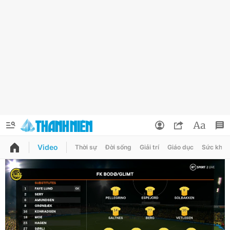
Video
Thời sự
Đời sống
Giải trí
Giáo dục
Sức khỏe
QUẢNG CÁO
ĐẶT BÁO
Thông tin tài khoản
Đổi mật khẩu
Chuyên mục
Tin đã lưu