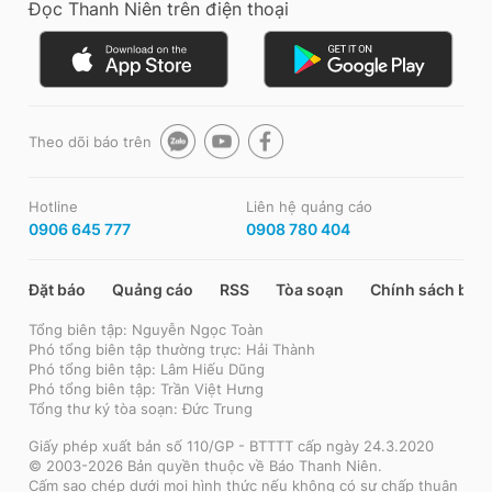
Đọc Thanh Niên trên điện thoại
Theo dõi báo trên
Hotline
Liên hệ quảng cáo
0906 645 777
0908 780 404
Đặt báo
Quảng cáo
RSS
Tòa soạn
Chính sách bảo
Tổng biên tập: Nguyễn Ngọc Toàn
Phó tổng biên tập thường trực: Hải Thành
Phó tổng biên tập: Lâm Hiếu Dũng
Phó tổng biên tập: Trần Việt Hưng
Tổng thư ký tòa soạn: Đức Trung
Giấy phép xuất bản số 110/GP - BTTTT cấp ngày 24.3.2020
© 2003-2026 Bản quyền thuộc về Báo Thanh Niên.
Cấm sao chép dưới mọi hình thức nếu không có sự chấp thuận