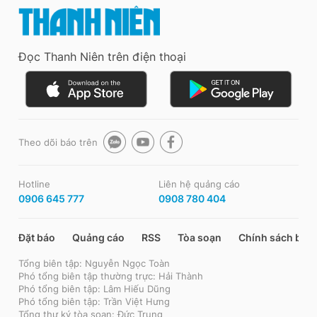
Đọc Thanh Niên trên điện thoại
Theo dõi báo trên
Hotline
Liên hệ quảng cáo
0906 645 777
0908 780 404
Đặt báo
Quảng cáo
RSS
Tòa soạn
Chính sách bảo
Tổng biên tập: Nguyễn Ngọc Toàn
Phó tổng biên tập thường trực: Hải Thành
Phó tổng biên tập: Lâm Hiếu Dũng
Phó tổng biên tập: Trần Việt Hưng
Tổng thư ký tòa soạn: Đức Trung