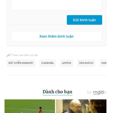
Giấy phép xuất bản số 110/GP - BTTTT cấp ngày 24.3.2020
© 2003-2026 Bản quyền thuộc về Báo Thanh Niên. Cấm sao
chép dưới mọi hình thức nếu không có sự chấp thuận bằng văn
bản. Phát triển bởi ePi Technologies, JSC.
Gửi bình luận
Xem thêm bình luận
Khám phá thêm chủ đề
ĐỘI TUYỂN HUNGARY
CLB BASEL
LEIPZIG
SÂN KHÁCH
HUNGARY