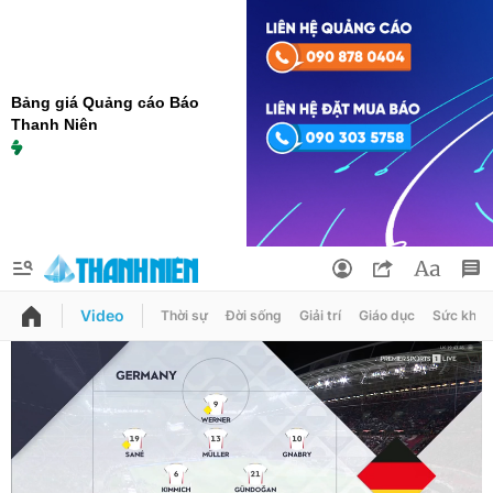
Bảng giá Quảng cáo Báo
Thanh Niên
Video
Thời sự
Đời sống
Giải trí
Giáo dục
Sức khỏe
QUẢNG CÁO
ĐẶT BÁO
Thông tin tài khoản
Đổi mật khẩu
Chuyên mục
Tin đã lưu