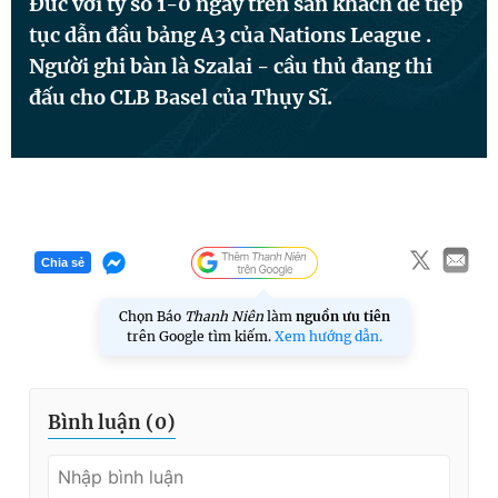
Đức với tỷ số 1-0 ngay trên sân khách để tiếp
tục dẫn đầu bảng A3 của Nations League .
Người ghi bàn là Szalai - cầu thủ đang thi
Đọc Thanh Niên trên điện thoại
đấu cho CLB Basel của Thụy Sĩ.
Theo dõi báo trên
Chia sẻ
Hotline
Liên hệ quảng cáo
0906 645 777
0908 780 404
Chọn Báo
Thanh Niên
làm
nguồn ưu tiên
trên Google tìm kiếm.
Xem hướng dẫn.
Đặt báo
Quảng cáo
RSS
Tòa soạn
Chính sách bảo
Tổng biên tập: Nguyễn Ngọc Toàn
Bình luận (
0
)
Phó tổng biên tập thường trực: Hải Thành
Phó tổng biên tập: Lâm Hiếu Dũng
Phó tổng biên tập: Trần Việt Hưng
Tổng thư ký tòa soạn: Đức Trung