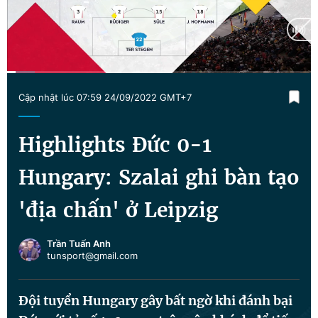
Chuyên mục khác
Tin đã xem
Chào ngày mới
Tin 24h
Đăng xuất
Current
0:13
/
Duration
7:50
Tin thị trường
Tin 360
Cập nhật lúc 07:59 24/09/2022 GMT+7
Time
Video
Magazine
Highlights Đức 0-1
Hungary: Szalai ghi bàn tạo
Sản phẩm khác
'địa chấn' ở Leipzig
Tiện ích
Bạn cần biết
Trần Tuấn Anh
tunsport@gmail.com
Thông tin tòa soạn
Liên hệ quảng cáo
Đội tuyển Hungary gây bất ngờ khi đánh bại