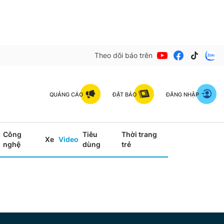
Theo dõi báo trên
QUẢNG CÁO
ĐẶT BÁO
ĐĂNG NHẬP
Công
Tiêu
Thời trang
Xe
Video
nghệ
dùng
trẻ