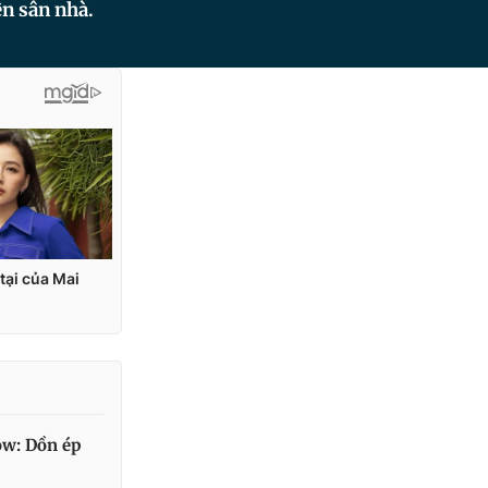
ên sân nhà.
ow: Dồn ép