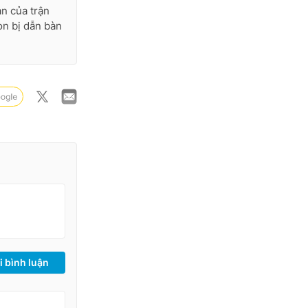
n của trận
òn bị dẫn bàn
i bình luận