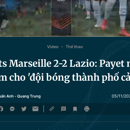
Video
Thể thao
s Marseille 2-2 Lazio: Payet
m cho 'đội bóng thành phố c
05/11/20
uấn Anh
-
Quang Trung