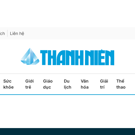
ích
Liên hệ
Sức
Giới
Giáo
Du
Văn
Giải
Thể
khỏe
trẻ
dục
lịch
hóa
trí
thao