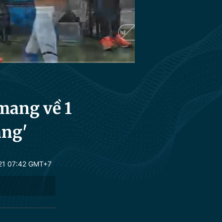
 mang về 1
ảng'
21 07:42 GMT+7