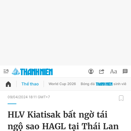
Thể thao
World Cup 2026
Bóng đá
sinh viên
QUẢNG CÁO
ĐẶT BÁO
09/04/2024 18:11 GMT+7
Thông tin tài khoản
HLV Kiatisak bất ngờ tái
Đổi mật khẩu
Chuyên mục
ngộ sao HAGL tại Thái Lan
Tin đã lưu