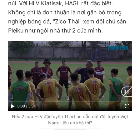
núi. Với HLV Kiatisak, HAGL rất đặc biệt.
Không chỉ là đơn thuần là nơi gắn bó trong
nghiệp bóng đá, "Zico Thái" xem đội chủ sân
Pleiku như ngôi nhà thứ 2 của mình.
C
0:00
/
D
3:54
u
u
Nếu 2 cựu HLV đội tuyển Thái Lan dẫn dắt đội tuyển Việt
Nam: Liệu có khả thi?
r
r
r
a