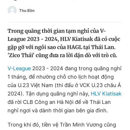
Chuyên mục khác
Thu Bồn
Tin đã xem
Chào ngày mới
Tin 24h
Đăng xuất
Trong quãng thời gian tạm nghỉ của V-
Tin thị trường
Tin 360
League 2023 - 2024, HLV Kiatisak đã có cuộc
gặp gỡ với ngôi sao của HAGL tại Thái Lan.
'Zico Thái' cũng đưa ra lời dặn dò với trò cũ.
Video
Magazine
V-League
2023 - 2024 đang trong quãng nghỉ
1 tháng, để nhường chỗ cho lịch hoạt động
Sản phẩm khác
của U.23 Việt Nam (thi đấu ở VCK U.23 châu Á
Tiện ích
Bạn cần biết
2024). Tận dụng quãng nghỉ này,
HLV Kiatisak
đã rời CLB Công an Hà Nội để về Thái Lan
Thông tin tòa soạn
Liên hệ quảng cáo
nghỉ ngơi và dành thời gian bên gia đình.
Trong khi đó, tiền vệ Trần Minh Vương cũng