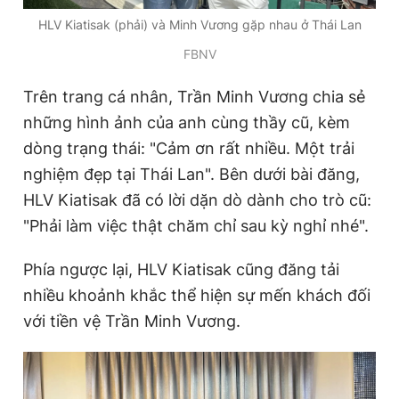
Giấy phép xuất bản số 110/GP - BTTTT cấp ngày 24.3.2020
HLV Kiatisak (phải) và Minh Vương gặp nhau ở Thái Lan
© 2003-2026 Bản quyền thuộc về Báo Thanh Niên. Cấm sao
chép dưới mọi hình thức nếu không có sự chấp thuận bằng văn
FBNV
bản. Phát triển bởi ePi Technologies, JSC.
Trên trang cá nhân, Trần Minh Vương chia sẻ
những hình ảnh của anh cùng thầy cũ, kèm
dòng trạng thái: "Cảm ơn rất nhiều. Một trải
nghiệm đẹp tại Thái Lan". Bên dưới bài đăng,
HLV Kiatisak đã có lời dặn dò dành cho trò cũ:
"Phải làm việc thật chăm chỉ sau kỳ nghỉ nhé".
Phía ngược lại, HLV Kiatisak cũng đăng tải
nhiều khoảnh khắc thể hiện sự mến khách đối
với tiền vệ Trần Minh Vương.