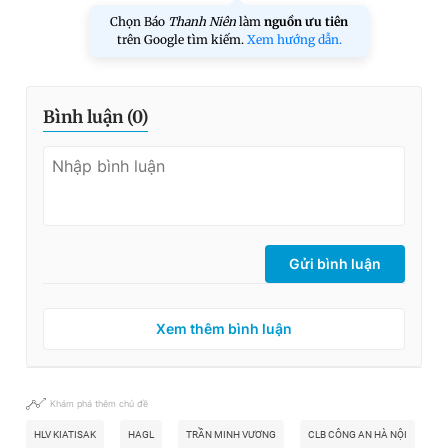
Chọn Báo
Thanh Niên
làm
nguồn ưu tiên
trên Google tìm kiếm.
Xem hướng dẫn.
Bình luận (
0
)
Gửi bình luận
Xem thêm bình luận
Khám phá thêm chủ đề
HLV KIATISAK
HAGL
TRẦN MINH VƯƠNG
CLB CÔNG AN HÀ NỘI