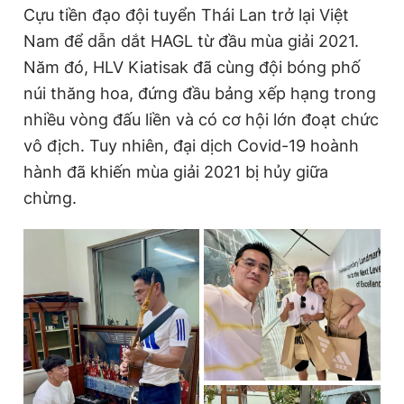
e
t
Cựu tiền đạo đội tuyển Thái Lan trở lại Việt
Nam để dẫn dắt HAGL từ đầu mùa giải 2021.
n
i
Năm đó, HLV Kiatisak đã cùng đội bóng phố
t
o
núi thăng hoa, đứng đầu bảng xếp hạng trong
T
n
nhiều vòng đấu liền và có cơ hội lớn đoạt chức
i
vô địch. Tuy nhiên, đại dịch Covid-19 hoành
m
hành đã khiến mùa giải 2021 bị hủy giữa
e
chừng.