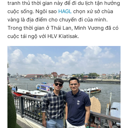
tranh thủ thời gian này để đi du lịch tận hưởng
cuộc sống. Ngôi sao
HAGL
chọn xứ sở chùa
vàng là địa điểm cho chuyến đi của mình.
Đọc Thanh Niên trên điện thoại
Trong thời gian ở Thái Lan, Minh Vương đã có
cuộc tái ngộ với HLV Kiatisak.
Theo dõi báo trên
Hotline
Liên hệ quảng cáo
0906 645 777
0908 780 404
Đặt báo
Quảng cáo
RSS
Tòa soạn
Chính sách bảo
Tổng biên tập: Nguyễn Ngọc Toàn
Phó tổng biên tập thường trực: Hải Thành
Phó tổng biên tập: Lâm Hiếu Dũng
Phó tổng biên tập: Trần Việt Hưng
Tổng thư ký tòa soạn: Đức Trung