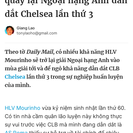
quay lại Ngoại hạng Anh dẫn
Chuyên mục khác
dắt Chelsea lần thứ 3
Tin đã xem
Chào ngày mới
Tin 24h
Giang Lao
Đăng xuất
tonylaoho@gmail.com
Tin thị trường
Tin 360
Theo tờ
Daily Mail
, có nhiều khả năng HLV
Video
Magazine
Mourinho sẽ trở lại giải Ngoại hạng Anh vào
mùa giải tới và để ngỏ khả năng dẫn dắt CLB
Chelsea
lần thứ 3 trong sự nghiệp huấn luyện
Sản phẩm khác
của mình.
Tiện ích
Bạn cần biết
HLV Mourinho
vừa kỷ niệm sinh nhật lần thứ 60.
Thông tin tòa soạn
Liên hệ quảng cáo
Có tin nhà cầm quân lão luyện này không thực
sự vui trước việc CLB mà mình đang dẫn dắt là
AS Roma
thiếu sự hỗ trợ về tài chính để chiêu