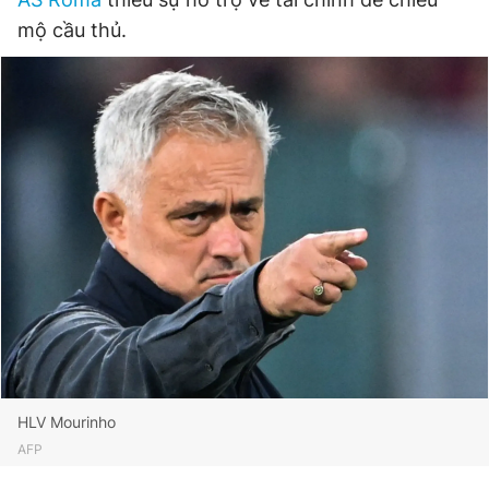
mộ cầu thủ.
Đọc Thanh Niên trên điện thoại
Theo dõi báo trên
Hotline
Liên hệ quảng cáo
0906 645 777
0908 780 404
Đặt báo
Quảng cáo
RSS
Tòa soạn
Chính sách bảo
Tổng biên tập: Nguyễn Ngọc Toàn
Phó tổng biên tập thường trực: Hải Thành
HLV Mourinho
Phó tổng biên tập: Lâm Hiếu Dũng
AFP
Phó tổng biên tập: Trần Việt Hưng
Tổng thư ký tòa soạn: Đức Trung