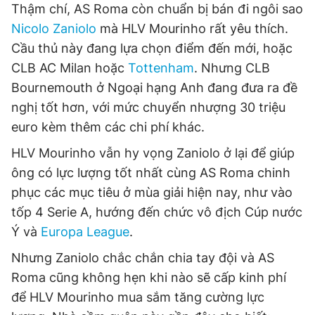
Thậm chí, AS Roma còn chuẩn bị bán đi ngôi sao
Giấy phép xuất bản số 110/GP - BTTTT cấp ngày 24.3.2020
© 2003-2026 Bản quyền thuộc về Báo Thanh Niên. Cấm sao
Nicolo Zaniolo
mà HLV Mourinho rất yêu thích.
chép dưới mọi hình thức nếu không có sự chấp thuận bằng văn
Cầu thủ này đang lựa chọn điểm đến mới, hoặc
bản. Phát triển bởi ePi Technologies, JSC.
CLB AC Milan hoặc
Tottenham
. Nhưng CLB
Bournemouth ở Ngoại hạng Anh đang đưa ra đề
nghị tốt hơn, với mức chuyển nhượng 30 triệu
euro kèm thêm các chi phí khác.
HLV Mourinho vẫn hy vọng Zaniolo ở lại để giúp
ông có lực lượng tốt nhất cùng AS Roma chinh
phục các mục tiêu ở mùa giải hiện nay, như vào
tốp 4 Serie A, hướng đến chức vô địch Cúp nước
Ý và
Europa League
.
Nhưng Zaniolo chắc chắn chia tay đội và AS
Roma cũng không hẹn khi nào sẽ cấp kinh phí
để HLV Mourinho mua sắm tăng cường lực