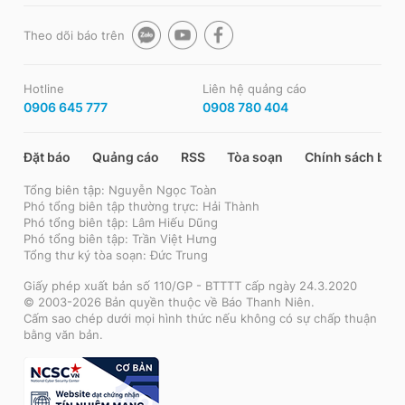
Theo dõi báo trên
Hotline
Liên hệ quảng cáo
0906 645 777
0908 780 404
Đặt báo
Quảng cáo
RSS
Tòa soạn
Chính sách bảo
Tổng biên tập: Nguyễn Ngọc Toàn
Phó tổng biên tập thường trực: Hải Thành
Phó tổng biên tập: Lâm Hiếu Dũng
Phó tổng biên tập: Trần Việt Hưng
Tổng thư ký tòa soạn: Đức Trung
Giấy phép xuất bản số 110/GP - BTTTT cấp ngày 24.3.2020
© 2003-2026 Bản quyền thuộc về Báo Thanh Niên.
Cấm sao chép dưới mọi hình thức nếu không có sự chấp thuận
bằng văn bản.