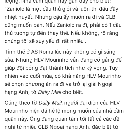
lượng. Nhà cầm quân này gần đây cho biết:
“Zaniolo là một cầu thủ giỏi và luôn thi đấu đầy
nhiệt huyết. Nhưng cậu ấy muốn ra đi và CLB
cũng muốn bán. Nếu Zaniolo ra đi, phải có 1 cầu
thủ tương tự đến thay thế. Nếu không, rõ ràng
chúng tôi sẽ suy yếu đi rất nhiều”.
Tình thế ở AS Roma lúc này không có gì sáng
sủa. Nhưng HLV Mourinho vẫn đang cố gắng để
giúp đội bóng đạt thành tích như kỳ vọng. Tuy
nhiên vào cuối mùa, có khả năng HLV Mourinho
sẽ chọn phương án ra đi và trở lại giải Ngoại
hạng Anh, tờ
Daily Mail
cho biết.
Cũng theo tờ
Daily Mail
, người đại diện của HLV
Mourinho hiện đã hé lộ mong muốn của nhà cầm
quân này. Ông đang quan tâm tới tất cả các đề
nghị từ nhiều CLB Ngoại hạng Anh, đặc biệt từ