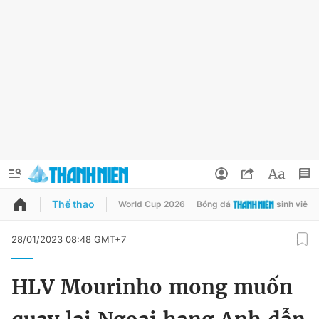
Thể thao
World Cup 2026
Bóng đá
sinh viên
QUẢNG CÁO
ĐẶT BÁO
28/01/2023 08:48 GMT+7
Thông tin tài khoản
HLV Mourinho mong muốn
Đổi mật khẩu
Chuyên mục
Tin đã lưu