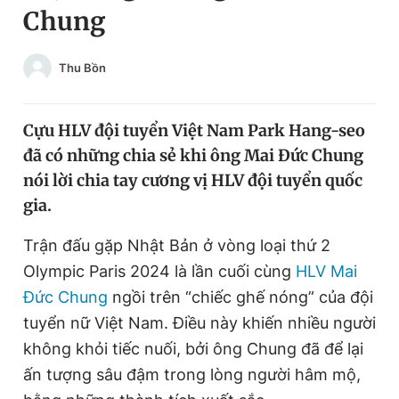
Chung
Chuyên mục khác
Tin đã xem
Chào ngày mới
Tin 24h
Thu Bồn
Đăng xuất
Tin thị trường
Tin 360
Cựu HLV đội tuyển Việt Nam Park Hang-seo
đã có những chia sẻ khi ông Mai Đức Chung
Video
Magazine
nói lời chia tay cương vị HLV đội tuyển quốc
gia.
Sản phẩm khác
Trận đấu gặp Nhật Bản ở vòng loại thứ 2
Olympic Paris 2024 là lần cuối cùng
HLV Mai
Tiện ích
Bạn cần biết
Đức Chung
ngồi trên “chiếc ghế nóng” của đội
tuyển nữ Việt Nam. Điều này khiến nhiều người
Thông tin tòa soạn
Liên hệ quảng cáo
không khỏi tiếc nuối, bởi ông Chung đã để lại
ấn tượng sâu đậm trong lòng người hâm mộ,