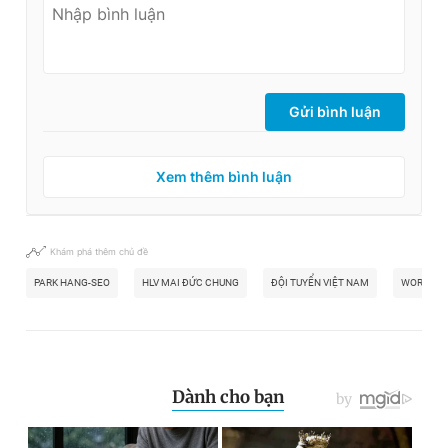
Gửi bình luận
Xem thêm bình luận
Khám phá thêm chủ đề
PARK HANG-SEO
HLV MAI ĐỨC CHUNG
ĐỘI TUYỂN VIỆT NAM
WORLD C