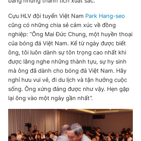
bằng những thành tích xuất sắc.
Cựu HLV đội tuyển Việt Nam
Park Hang-seo
Đọc Thanh Niên trên điện thoại
cũng có những chia sẻ cảm xúc về đồng
nghiệp: “Ông Mai Đức Chung, một huyền thoại
của bóng đá Việt Nam. Kể từ ngày được biết
ông, tôi luôn dành sự tôn trọng cao nhất khi
Theo dõi báo trên
được lắng nghe những thành tựu, sự hy sinh
mà ông đã dành cho bóng đá Việt Nam. Hãy
Hotline
Liên hệ quảng cáo
nghỉ hưu vui vẻ, đi du lịch và tận hưởng cuộc
0906 645 777
0908 780 404
sống. Ông xứng đáng được như vậy. Hẹn gặp
lại ông vào một ngày gần nhất”.
Đặt báo
Quảng cáo
RSS
Tòa soạn
Chính sách bảo
Tổng biên tập: Nguyễn Ngọc Toàn
Phó tổng biên tập thường trực: Hải Thành
Phó tổng biên tập: Lâm Hiếu Dũng
Phó tổng biên tập: Trần Việt Hưng
Tổng thư ký tòa soạn: Đức Trung