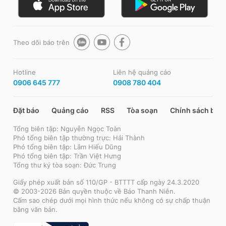
Theo dõi báo trên
Hotline
Liên hệ quảng cáo
0906 645 777
0908 780 404
Đặt báo
Quảng cáo
RSS
Tòa soạn
Chính sách bảo
Tổng biên tập: Nguyễn Ngọc Toàn
Phó tổng biên tập thường trực: Hải Thành
Phó tổng biên tập: Lâm Hiếu Dũng
Phó tổng biên tập: Trần Việt Hưng
Tổng thư ký tòa soạn: Đức Trung
Giấy phép xuất bản số 110/GP - BTTTT cấp ngày 24.3.2020
© 2003-2026 Bản quyền thuộc về Báo Thanh Niên.
Cấm sao chép dưới mọi hình thức nếu không có sự chấp thuận
bằng văn bản.