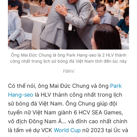
Giấy phép xuất bản số 110/GP - BTTTT cấp ngày 24.3.2020
© 2003-2026 Bản quyền thuộc về Báo Thanh Niên. Cấm sao
chép dưới mọi hình thức nếu không có sự chấp thuận bằng văn
bản. Phát triển bởi ePi Technologies, JSC.
Ông Mai Đức Chung là ông Park Hang-seo là 2 HLV thành
công nhất trong lịch sử bóng đá Việt Nam tính đến lúc này
FBNV
Có thể nói, ông Mai Đức Chung và ông
Park
Hang-seo
là HLV thành công nhất trong lịch
sử bóng đá Việt Nam. Ông Chung giúp đội
tuyển nữ Việt Nam giành 6 HCV SEA Games,
vô địch Đông Nam Á… và đỉnh cao nhất chính
là tấm vé dự VCK
World Cup
nữ 2023 tại Úc và