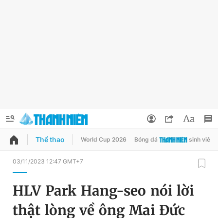
Thể thao
World Cup 2026
Bóng đá
sinh viên
QUẢNG CÁO
ĐẶT BÁO
03/11/2023 12:47 GMT+7
Thông tin tài khoản
HLV Park Hang-seo nói lời
Đổi mật khẩu
Chuyên mục
thật lòng về ông Mai Đức
Tin đã lưu