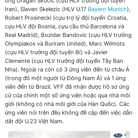
ông Dragan Skocic (cựu HLV trưởng đội tuyển
Iran), Slaven Skelezic (HLV U.17
Bayern Munich
),
Robert Prosinecki (cựu trợ lý đội tuyển Croatia,
cựu HLV đội Bosnia, cựu cầu thủ Barcelona và
Real Madrid), Bozidar Bandovic (cựu HLV trưởng
Olympiakos và Buriram United), Marc Wilmots
(cựu HLV trưởng đội tuyển Bỉ) và Javier
Clemente (cựu HLV trưởng đội tuyển Tây Ban
Nha). Ngoài ra còn có 3 ứng viên đến từ châu Á
(trong đó một người từ Đông Nam Á) và 1 ứng
viên đến từ Brazil. VFF đã nhận được hồ sơ ứng
cử của chính một số ứng viên hoặc qua nhà môi
giới (không có nhà môi giới của Hàn Quốc). Các
ứng viên nói trên đều không đề cập đến việc dẫn
dắt đội U.23 Việt Nam.