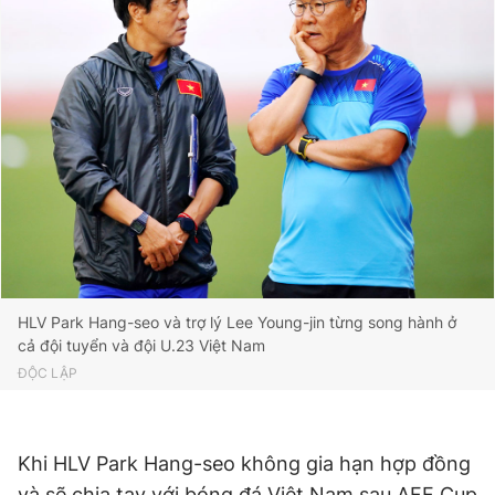
Giấy phép xuất bản số 110/GP - BTTTT cấp ngày 24.3.2020
© 2003-2026 Bản quyền thuộc về Báo Thanh Niên. Cấm sao
chép dưới mọi hình thức nếu không có sự chấp thuận bằng văn
bản. Phát triển bởi ePi Technologies, JSC.
HLV Park Hang-seo và trợ lý Lee Young-jin từng song hành ở
cả đội tuyển và đội U.23 Việt Nam
ĐỘC LẬP
Khi HLV Park Hang-seo không gia hạn hợp đồng
và sẽ chia tay với bóng đá Việt Nam sau AFF Cup