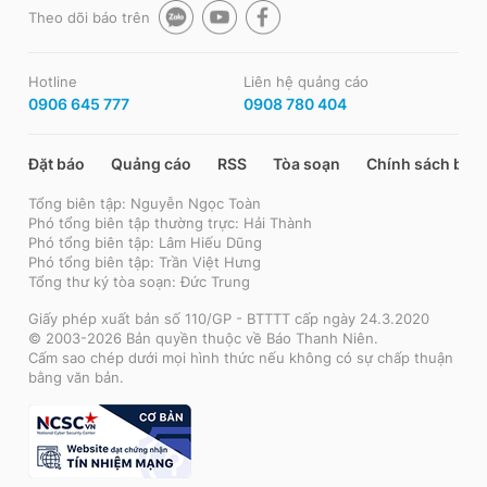
Theo dõi báo trên
Hotline
Liên hệ quảng cáo
0906 645 777
0908 780 404
Đặt báo
Quảng cáo
RSS
Tòa soạn
Chính sách bảo
Tổng biên tập: Nguyễn Ngọc Toàn
Phó tổng biên tập thường trực: Hải Thành
Phó tổng biên tập: Lâm Hiếu Dũng
Phó tổng biên tập: Trần Việt Hưng
Tổng thư ký tòa soạn: Đức Trung
Giấy phép xuất bản số 110/GP - BTTTT cấp ngày 24.3.2020
© 2003-2026 Bản quyền thuộc về Báo Thanh Niên.
Cấm sao chép dưới mọi hình thức nếu không có sự chấp thuận
bằng văn bản.