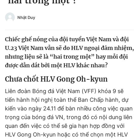
'hai trong một'?
Chuyên mục khác
Tin đã xem
Nhật Duy
Chào ngày mới
Tin 24h
Đăng xuất
Chiếc ghế nóng của đội tuyển Việt Nam và đội
Tin thị trường
Tin 360
U.23 Việt Nam vẫn sẽ do HLV ngoại đảm nhiệm,
nhưng liệu sẽ là “hai trong một” hay mỗi đội
Video
Magazine
được dẫn dắt bởi một HLV khác nhau?
Chưa chốt HLV Gong Oh-kyun
Sản phẩm khác
Liên đoàn Bóng đá Việt Nam (VFF) khóa 9 sẽ
Tiện ích
Bạn cần biết
tiến hành hội nghị toàn thể Ban Chấp hành, dự
kiến vào ngày 24.11 để bàn nhiều công việc quan
Thông tin tòa soạn
Liên hệ quảng cáo
trọng của bóng đá VN, trong đó có nội dung liên
quan đến việc có thể sẽ gia hạn hợp đồng với
HLV Gong Oh-kyun hoặc có thể chọn một HLV