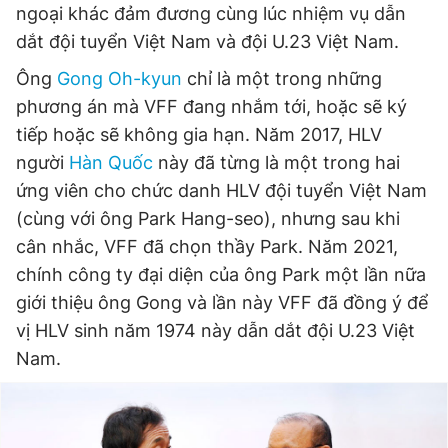
ngoại khác đảm đương cùng lúc nhiệm vụ dẫn
dắt đội tuyển Việt Nam và đội U.23 Việt Nam.
Đọc Thanh Niên trên điện thoại
Ông
Gong Oh-kyun
chỉ là một trong những
phương án mà VFF đang nhắm tới, hoặc sẽ ký
tiếp hoặc sẽ không gia hạn. Năm 2017, HLV
người
Hàn Quốc
này đã từng là một trong hai
ứng viên cho chức danh HLV đội tuyển Việt Nam
Theo dõi báo trên
(cùng với ông Park Hang-seo), nhưng sau khi
cân nhắc, VFF đã chọn thầy Park. Năm 2021,
Hotline
Liên hệ quảng cáo
0906 645 777
0908 780 404
chính công ty đại diện của ông Park một lần nữa
giới thiệu ông Gong và lần này VFF đã đồng ý để
Đặt báo
Quảng cáo
RSS
Tòa soạn
Chính sách bảo
vị HLV sinh năm 1974 này dẫn dắt đội U.23 Việt
Nam.
Tổng biên tập: Nguyễn Ngọc Toàn
Phó tổng biên tập thường trực: Hải Thành
Phó tổng biên tập: Lâm Hiếu Dũng
Phó tổng biên tập: Trần Việt Hưng
Tổng thư ký tòa soạn: Đức Trung