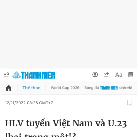
Thể thao
World Cup 2026
Bóng đá
sinh viên
QUẢNG CÁO
ĐẶT BÁO
12/11/2022 08:26 GMT+7
Thông tin tài khoản
HLV tuyển Việt Nam và U.23
Đổi mật khẩu
Chuyên mục
Tin đã lưu