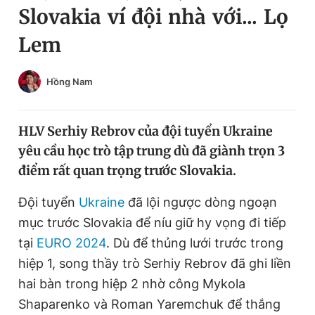
Slovakia ví đội nhà với... Lọ
Chuyên mục khác
Tin đã xem
Lem
Chào ngày mới
Tin 24h
Đăng xuất
Hồng Nam
Tin thị trường
Tin 360
HLV Serhiy Rebrov của đội tuyển Ukraine
Video
Magazine
yêu cầu học trò tập trung dù đã giành trọn 3
điểm rất quan trọng trước Slovakia.
Sản phẩm khác
Đội tuyển
Ukraine
đã lội ngược dòng ngoạn
Tiện ích
Bạn cần biết
mục trước Slovakia để níu giữ hy vọng đi tiếp
tại
EURO 2024
. Dù để thủng lưới trước trong
Thông tin tòa soạn
Liên hệ quảng cáo
hiệp 1, song thầy trò Serhiy Rebrov đã ghi liền
hai bàn trong hiệp 2 nhờ công Mykola
Shaparenko và Roman Yaremchuk để thắng