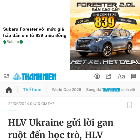
Subaru Forester với mức giá
hấp dẫn chỉ từ 839 triệu đồng
Subaru
Thể thao
World Cup 2026
Bóng đá
sinh viên
QUẢNG CÁO
ĐẶT BÁO
22/06/2024 04:10 GMT+7
Thông tin tài khoản
HLV Ukraine gửi lời gan
Đổi mật khẩu
Chuyên mục
ruột đến học trò, HLV
Tin đã lưu