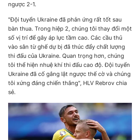
ngược 2-1.
"Đội tuyển Ukraine đã phản ứng rất tốt sau
Đọc Thanh Niên trên điện thoại
bàn thua. Trong hiệp 2, chúng tôi thay đổi một
số vị trí để gây áp lực tầm cao. Các cầu thủ
vào sân từ ghế dự bị đã thúc đẩy chất lượng
thi đấu của Ukraine. Quan trọng hơn, chúng
Theo dõi báo trên
tôi thể hiện nhuệ khí thi đấu cao độ. Đội tuyển
Ukraine đã cố gắng lật ngược thế cờ và chúng
Hotline
Liên hệ quảng cáo
tôi xứng đáng chiến thắng", HLV Rebrov chia
0906 645 777
0908 780 404
sẻ.
Đặt báo
Quảng cáo
RSS
Tòa soạn
Chính sách bảo
Tổng biên tập: Nguyễn Ngọc Toàn
Phó tổng biên tập thường trực: Hải Thành
Phó tổng biên tập: Lâm Hiếu Dũng
Phó tổng biên tập: Trần Việt Hưng
Tổng thư ký tòa soạn: Đức Trung