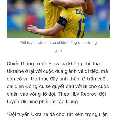
Giấy phép xuất bản số 110/GP - BTTTT cấp ngày 24.3.2020
© 2003-2026 Bản quyền thuộc về Báo Thanh Niên. Cấm sao
chép dưới mọi hình thức nếu không có sự chấp thuận bằng văn
bản. Phát triển bởi ePi Technologies, JSC.
Đội tuyển Ukraine có chiến thắng quan trọng
AFP
Chiến thắng trước Slovakia không chỉ đưa
Ukraine ở lại với cuộc đua giành vé đi tiếp, mà
còn có vai trò thúc đẩy tinh thần. Ở trận cuối,
đại diện Đông Âu sẽ quyết đấu với Bỉ cho cuộc
chiến vào vòng 16 đội. Theo HLV Rebrov, đội
tuyển Ukraine phải rất tập trung.
"Đội tuyển Ukraine đã chơi rất kém trong trận