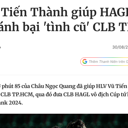
 Tiến Thành giúp HAGL
ánh bại 'tình cũ' CLB
o
30/08/
 phút 85 của Châu Ngọc Quang đã giúp HLV Vũ Tiế
ũ' CLB TP.HCM, qua đó đưa CLB HAGL vô địch Cúp t
nk 2024.