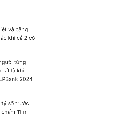
liệt và căng
hác khi cả 2 có
 người từng
hất là khi
n LPBank 2024
 tỷ số trước
n chấm 11 m