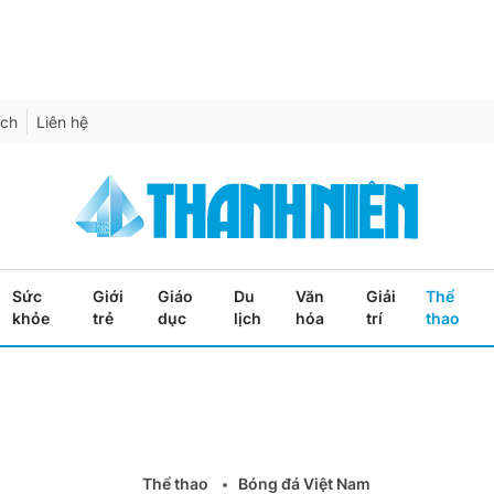
ích
Liên hệ
Sức
Giới
Giáo
Du
Văn
Giải
Thể
khỏe
trẻ
dục
lịch
hóa
trí
thao
Thể thao
Bóng đá Việt Nam