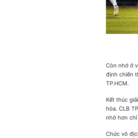
Còn nhớ ở v
định chiến 
TP.HCM.
Kết thúc giả
hòa. CLB T
nhờ hơn chỉ 
Chức vô địc