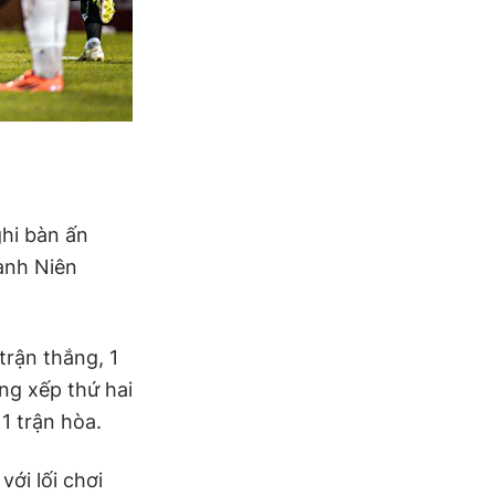
hi bàn ấn
anh Niên
trận thắng, 1
g xếp thứ hai
1 trận hòa.
ới lối chơi