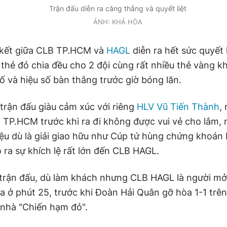
Trận đấu diễn ra căng thẳng và quyết liệt
ẢNH: KHẢ HÒA
 kết giữa CLB TP.HCM và
HAGL
diễn ra hết sức quyết 
 thẻ đỏ chia đều cho 2 đội cùng rất nhiều thẻ vàng k
ố và hiệu số bàn thắng trước giờ bóng lăn.
 trận đấu giàu cảm xúc với riêng
HLV Vũ Tiến Thành
,
 TP.HCM trước khi ra đi không được vui vẻ cho lắm, n
ệu dù là giải giao hữu như Cúp tứ hùng chứng khoá
o ra sự khích lệ rất lớn đến CLB HAGL.
i trận đấu, dù làm khách nhưng CLB HAGL là người mở
va ở phút 25, trước khi Đoàn Hải Quân gỡ hòa 1-1 trê
 nhà "Chiến hạm đỏ".