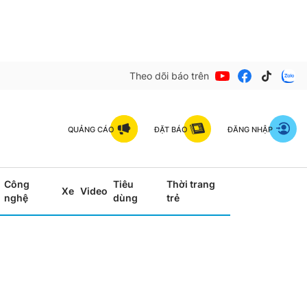
Theo dõi báo trên
QUẢNG CÁO
ĐẶT BÁO
ĐĂNG NHẬP
Công
Tiêu
Thời trang
Xe
Video
nghệ
dùng
trẻ