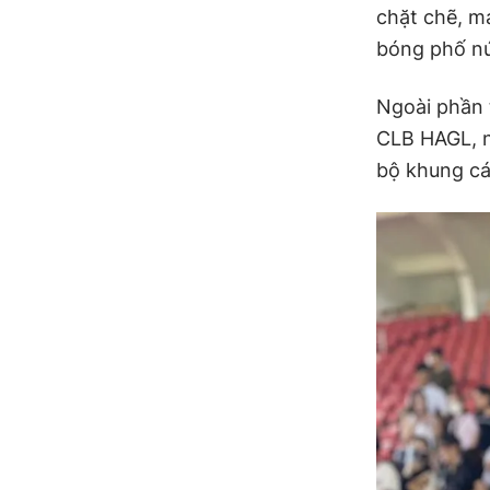
chặt chẽ, m
bóng phố nú
Ngoài phần t
CLB HAGL, n
bộ khung cá