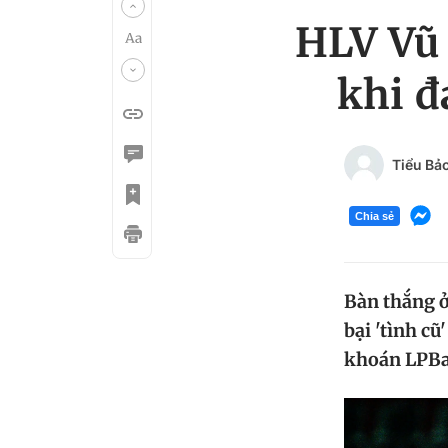
HLV Vũ
khi đ
Tiểu Bả
Chia sẻ
Bàn thắng ở
bại 'tình c
khoán LPBa