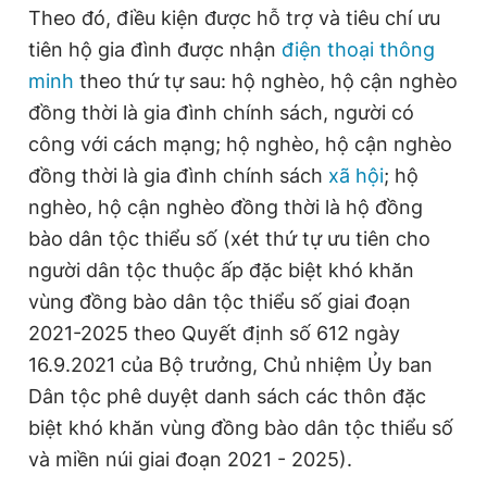
Theo đó, điều kiện được hỗ trợ và tiêu chí ưu
Giấy phép xuất bản số 110/GP - BTTTT cấp ngày 24.3.2020
© 2003-2026 Bản quyền thuộc về Báo Thanh Niên. Cấm sao
tiên hộ gia đình được nhận
điện thoại thông
chép dưới mọi hình thức nếu không có sự chấp thuận bằng văn
minh
theo thứ tự sau: hộ nghèo, hộ cận nghèo
bản. Phát triển bởi ePi Technologies, JSC.
đồng thời là gia đình chính sách, người có
công với cách mạng; hộ nghèo, hộ cận nghèo
đồng thời là gia đình chính sách
xã hội
; hộ
nghèo, hộ cận nghèo đồng thời là hộ đồng
bào dân tộc thiểu số (xét thứ tự ưu tiên cho
người dân tộc thuộc ấp đặc biệt khó khăn
vùng đồng bào dân tộc thiểu số giai đoạn
2021-2025 theo Quyết định số 612 ngày
16.9.2021 của Bộ trưởng, Chủ nhiệm Ủy ban
Dân tộc phê duyệt danh sách các thôn đặc
biệt khó khăn vùng đồng bào dân tộc thiểu số
và miền núi giai đoạn 2021 - 2025).