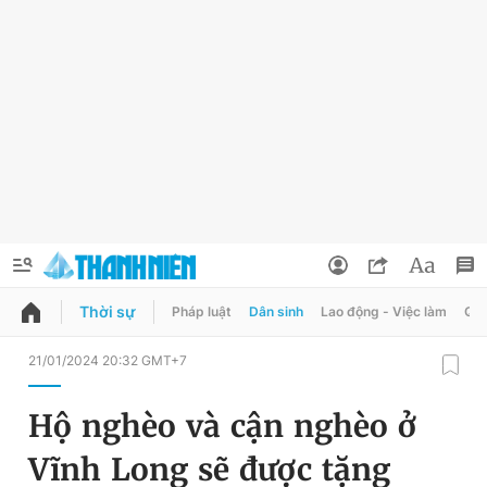
Thời sự
Pháp luật
Dân sinh
Lao động - Việc làm
Quy
QUẢNG CÁO
ĐẶT BÁO
21/01/2024 20:32 GMT+7
Thông tin tài khoản
Hộ nghèo và cận nghèo ở
Đổi mật khẩu
Chuyên mục
Vĩnh Long sẽ được tặng
Tin đã lưu