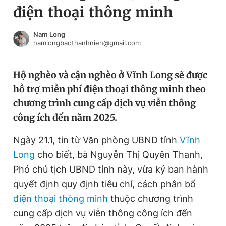
điện thoại thông minh
Chuyên mục khác
Tin đã xem
Chào ngày mới
Tin 24h
Nam Long
namlongbaothanhnien@gmail.com
Đăng xuất
Tin thị trường
Tin 360
Hộ nghèo và cận nghèo ở Vĩnh Long sẽ được
hỗ trợ miễn phí điện thoại thông minh theo
Video
Magazine
chương trình cung cấp dịch vụ viễn thông
công ích đến năm 2025.
Sản phẩm khác
Ngày 21.1,
tin từ Văn phòng UBND tỉnh
Vĩnh
Tiện ích
Bạn cần biết
Long
cho biết, bà Nguyễn Thị Quyên Thanh,
Phó chủ tịch UBND tỉnh này, vừa ký ban hành
quyết định quy định tiêu chí, cách phân bổ
Thông tin tòa soạn
Liên hệ quảng cáo
điện thoại thông minh
thuộc chương trình
cung cấp dịch vụ viễn thông công ích đến