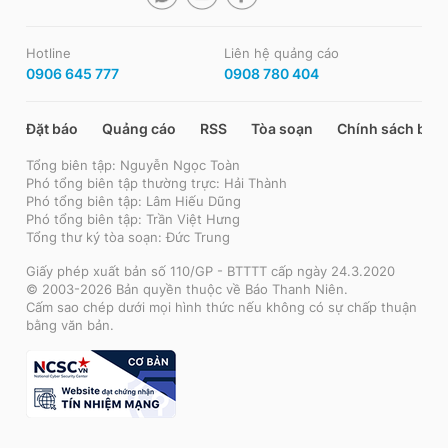
Hotline
Liên hệ quảng cáo
0906 645 777
0908 780 404
Đặt báo
Quảng cáo
RSS
Tòa soạn
Chính sách bảo
Tổng biên tập: Nguyễn Ngọc Toàn
Phó tổng biên tập thường trực: Hải Thành
Phó tổng biên tập: Lâm Hiếu Dũng
Phó tổng biên tập: Trần Việt Hưng
Tổng thư ký tòa soạn: Đức Trung
Giấy phép xuất bản số 110/GP - BTTTT cấp ngày 24.3.2020
© 2003-2026 Bản quyền thuộc về Báo Thanh Niên.
Cấm sao chép dưới mọi hình thức nếu không có sự chấp thuận
bằng văn bản.