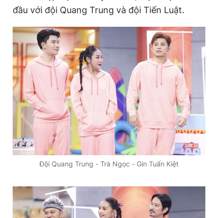
đầu với đội Quang Trung và đội Tiến Luật.
Đọc Thanh Niên trên điện thoại
Theo dõi báo trên
Hotline
Liên hệ quảng cáo
0906 645 777
0908 780 404
Đặt báo
Quảng cáo
RSS
Tòa soạn
Chính sách bảo
Đội Quang Trung - Trà Ngọc - Gin Tuấn Kiệt
Tổng biên tập: Nguyễn Ngọc Toàn
Phó tổng biên tập thường trực: Hải Thành
Phó tổng biên tập: Lâm Hiếu Dũng
Phó tổng biên tập: Trần Việt Hưng
Tổng thư ký tòa soạn: Đức Trung