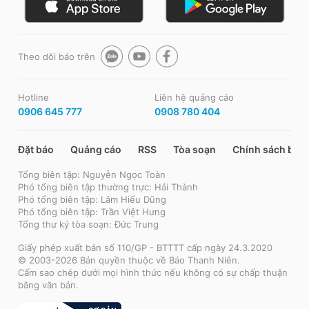
Theo dõi báo trên
Hotline
Liên hệ quảng cáo
0906 645 777
0908 780 404
Đặt báo
Quảng cáo
RSS
Tòa soạn
Chính sách bảo
Tổng biên tập: Nguyễn Ngọc Toàn
Phó tổng biên tập thường trực: Hải Thành
Phó tổng biên tập: Lâm Hiếu Dũng
Phó tổng biên tập: Trần Việt Hưng
Tổng thư ký tòa soạn: Đức Trung
Giấy phép xuất bản số 110/GP - BTTTT cấp ngày 24.3.2020
© 2003-2026 Bản quyền thuộc về Báo Thanh Niên.
Cấm sao chép dưới mọi hình thức nếu không có sự chấp thuận
bằng văn bản.