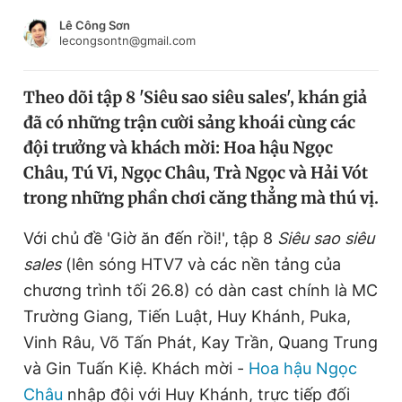
Chuyên mục khác
Lê Công Sơn
Tin đã xem
lecongsontn@gmail.com
Chào ngày mới
Tin 24h
Đăng xuất
Theo dõi tập 8 'Siêu sao siêu sales', khán giả
Tin thị trường
Tin 360
đã có những trận cười sảng khoái cùng các
đội trưởng và khách mời: Hoa hậu Ngọc
Video
Magazine
Châu, Tú Vi, Ngọc Châu, Trà Ngọc và Hải Vót
trong những phần chơi căng thẳng mà thú vị.
Với chủ đề 'Giờ ăn đến rồi!', tập 8
Siêu sao siêu
Sản phẩm khác
sales
(lên sóng HTV7 và các nền tảng của
Tiện ích
Bạn cần biết
chương trình tối 26.8) có dàn cast chính là MC
Trường Giang, Tiến Luật, Huy Khánh, Puka,
Thông tin tòa soạn
Liên hệ quảng cáo
Vinh Râu, Võ Tấn Phát, Kay Trần, Quang Trung
và Gin Tuấn Kiệ. Khách mời -
Hoa hậu Ngọc
Châu
nhập đội với Huy Khánh, trực tiếp đối