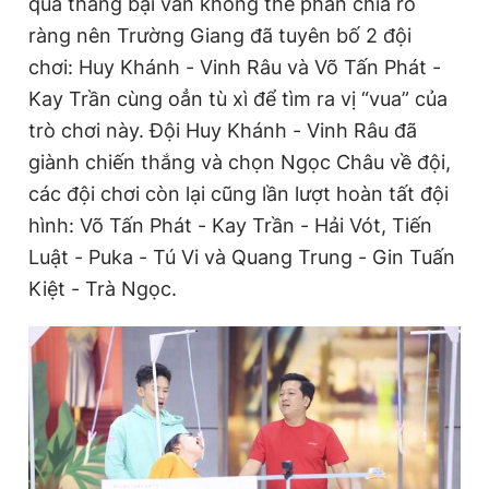
quả thắng bại vẫn không thể phân chia rõ
ràng nên Trường Giang đã tuyên bố 2 đội
chơi: Huy Khánh - Vinh Râu và Võ Tấn Phát -
Kay Trần cùng oẳn tù xì để tìm ra vị “vua” của
trò chơi này. Đội Huy Khánh - Vinh Râu đã
giành chiến thắng và chọn Ngọc Châu về đội,
các đội chơi còn lại cũng lần lượt hoàn tất đội
hình: Võ Tấn Phát - Kay Trần - Hải Vót, Tiến
Luật - Puka - Tú Vi và Quang Trung - Gin Tuấn
Kiệt - Trà Ngọc.