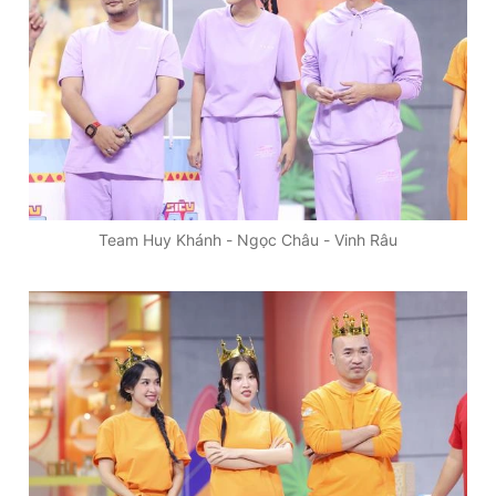
Giấy phép xuất bản số 110/GP - BTTTT cấp ngày 24.3.2020
© 2003-2026 Bản quyền thuộc về Báo Thanh Niên. Cấm sao
chép dưới mọi hình thức nếu không có sự chấp thuận bằng văn
bản. Phát triển bởi ePi Technologies, JSC.
Team Huy Khánh - Ngọc Châu - Vinh Râu