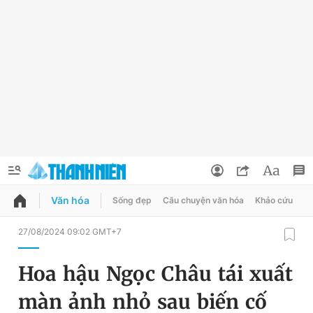
Văn hóa
Sống đẹp
Câu chuyện văn hóa
Khảo cứu
X
QUẢNG CÁO
ĐẶT BÁO
27/08/2024 09:02 GMT+7
Thông tin tài khoản
Hoa hậu Ngọc Châu tái xuất
Đổi mật khẩu
Chuyên mục
màn ảnh nhỏ sau biến cố
Tin đã lưu