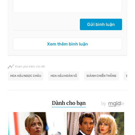
Gửi bình luận
Xem thêm bình luận
Khám phá thêm chủ đề
HOA HẬU NGỌC CHÂU
HOA HẬU HOÀN VŨ
GIÀNH CHIẾN THẮNG
SIÊU 