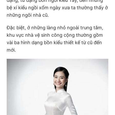
dạng, từ dạng bồn ngồi kiểu Tây, đến những
Giấy phép xuất bản số 110/GP - BTTTT cấp ngày 24.3.2020
bệ xí kiểu ngồi xổm ngày xưa ta thường thấy ở
© 2003-2026 Bản quyền thuộc về Báo Thanh Niên. Cấm sao
chép dưới mọi hình thức nếu không có sự chấp thuận bằng văn
những ngôi nhà cũ.
bản. Phát triển bởi ePi Technologies, JSC.
Đặc biệt, ở những làng nhỏ ngoài trung tâm,
khu vực nhà vệ sinh công cộng thường gồm
vài ba hình dạng bồn kiểu thiết kế từ cũ đến
mới.