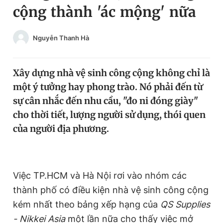
cộng thành 'ác mộng' nữa
Chuyên mục khác
Tin đã xem
Chào ngày mới
Tin 24h
Nguyễn Thanh Hà
Đăng xuất
Tin thị trường
Tin 360
Xây dựng nhà vệ sinh công cộng không chỉ là
một ý tưởng hay phong trào. Nó phải đến từ
Video
Magazine
sự cân nhắc đến nhu cầu, "đo ni đóng giày"
cho thời tiết, lượng người sử dụng, thói quen
của người địa phương.
Sản phẩm khác
Tiện ích
Bạn cần biết
Việc TP.HCM và Hà Nội rơi vào nhóm các
Thông tin tòa soạn
Liên hệ quảng cáo
thành phố có điều kiện nhà vệ sinh công cộng
kém nhất theo bảng xếp hạng của
QS Supplies
- Nikkei Asia
một lần nữa cho thấy việc mở