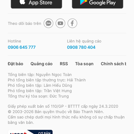
Theo dõi báo trên
Hotline
Liên hệ quảng cáo
0906 645 777
0908 780 404
Đặt báo
Quảng cáo
RSS
Tòa soạn
Chính sách bảo
Tổng biên tập: Nguyễn Ngọc Toàn
Phó tổng biên tập thường trực: Hải Thành
Phó tổng biên tập: Lâm Hiếu Dũng
Phó tổng biên tập: Trần Việt Hưng
Tổng thư ký tòa soạn: Đức Trung
Giấy phép xuất bản số 110/GP - BTTTT cấp ngày 24.3.2020
© 2003-2026 Bản quyền thuộc về Báo Thanh Niên.
Cấm sao chép dưới mọi hình thức nếu không có sự chấp thuận
bằng văn bản.