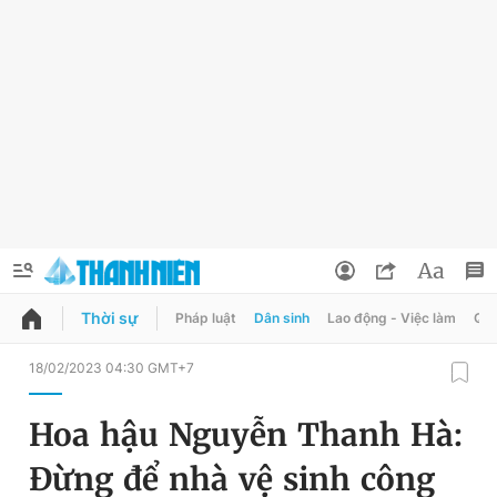
Thời sự
Pháp luật
Dân sinh
Lao động - Việc làm
Quy
QUẢNG CÁO
ĐẶT BÁO
18/02/2023 04:30 GMT+7
Thông tin tài khoản
Hoa hậu Nguyễn Thanh Hà:
Đổi mật khẩu
Chuyên mục
Đừng để nhà vệ sinh công
Tin đã lưu