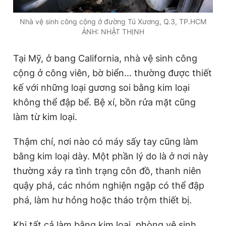
Nhà vệ sinh công cộng ở đường Tú Xương, Q.3, TP.HCM
ẢNH: NHẬT THỊNH
Tại Mỹ, ở bang California, nhà vệ sinh công
cộng ở công viên, bờ biển... thường được thiết
kế với những loại gương soi bằng kim loại
không thể đập bể. Bệ xí, bồn rửa mặt cũng
làm từ kim loại.
Thậm chí, nơi nào có máy sấy tay cũng làm
bằng kim loại dày. Một phần lý do là ở nơi này
thường xảy ra tình trạng côn đồ, thanh niên
quậy phá, các nhóm nghiện ngập có thể đập
phá, làm hư hỏng hoặc tháo trộm thiết bị.
Khi tất cả làm bằng kim loại, phòng vệ sinh