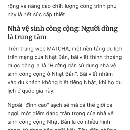
rộng và nâng cao chất lượng công trình phụ
này là hết sức cấp thiết.
Đọc Thanh Niên trên điện thoại
Nhà vệ sinh công cộng: Người dùng
là trung tâm
Trên trang web MATCHA, một nền tảng du lịch
Theo dõi báo trên
trên mạng của Nhật Bản, bài viết thỉnh thoảng
được đăng lại là "Hướng dẫn sử dụng nhà vệ
Hotline
Liên hệ quảng cáo
sinh công cộng ở Nhật Bản". Bài viết nhắm
0906 645 777
0908 780 404
vào du khách không biết tiếng Nhật, khi họ du
lịch ở quốc gia này.
Đặt báo
Quảng cáo
RSS
Tòa soạn
Chính sách bảo
Ngoài "đỉnh cao" sạch sẽ mà cả thế giới ca
Tổng biên tập: Nguyễn Ngọc Toàn
Phó tổng biên tập thường trực: Hải Thành
ngợi, một điểm đáng trân trọng của nhà vệ
Phó tổng biên tập: Lâm Hiếu Dũng
Phó tổng biên tập: Trần Việt Hưng
sinh công cộng Nhật Bản là có nhiều hình
Tổng thư ký tòa soạn: Đức Trung